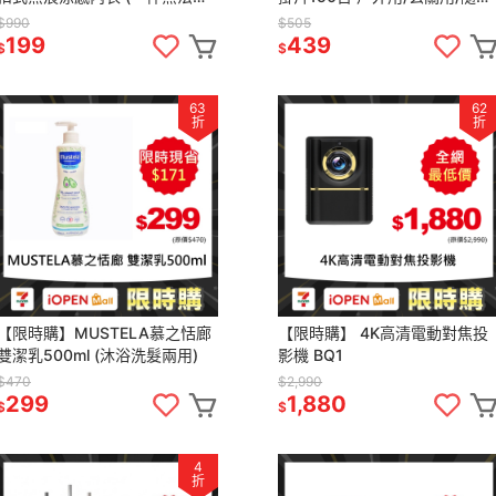
單，請以2的倍數下單) 無鋼圈美
用
$990
$505
背內衣【 B166】
199
439
$
$
63
62
折
折
【限時購】MUSTELA慕之恬廊
【限時購】 4K高清電動對焦投
雙潔乳500ml (沐浴洗髮兩用)
影機 BQ1
$470
$2,990
299
1,880
$
$
4
折