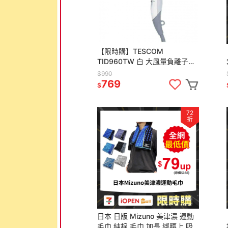
【限時購】TESCOM
TID960TW 白 大風量負離子吹
風機
$990
769
$
72
折
日本 日版 Mizuno 美津濃 運動
毛巾 純棉 毛巾 加長 綁腰上 吸