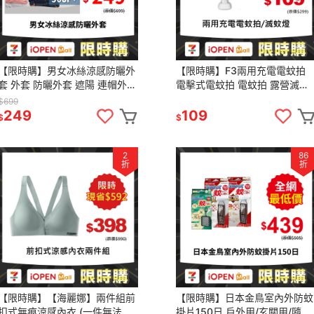
【限時購】男女冰絲涼感防曬外
【限時購】F3兩用充電電蚊拍
套 外套 防曬外套 遮陽 連帽外套
電擊式電蚊拍 電蚊拍 露營滅蚊
情侶裝 男外套 女外套 運動外套
燈 滅蚊燈 捕蚊燈 兩用電蚊拍 
$699
營電蚊拍
249
109
$
$
2
86
折
折
【限時購】【海麗娜】兩件組前
【限時購】日本金鳥室內外防蚊
扣式無痕涼感內衣 (一件無法接
掛片150日 戶外用/玄關用/隨身