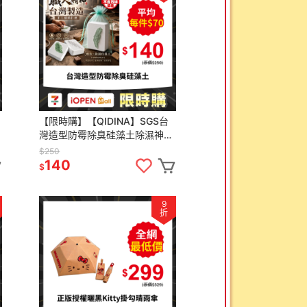
【限時購】【QIDINA】SGS台
灣造型防霉除臭硅藻土除濕神器
/ 香氛 擴香石 收納 除臭 除濕袋
$250
除濕盒 硅藻土
140
$
9
折