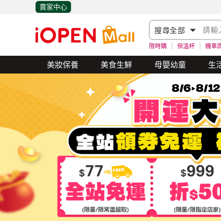
賣家中心
限時購
保溫杯
機車
美妝保養
美食生鮮
母嬰幼童
生