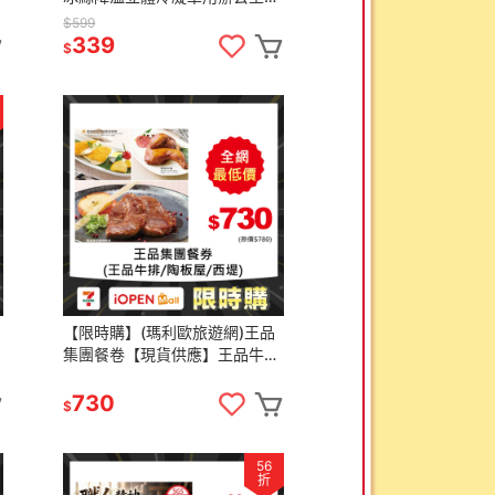
墊-C
$599
339
$
【限時購】(瑪利歐旅遊網)王品
集團餐卷【現貨供應】王品牛排
／陶板屋／西堤
730
$
56
折