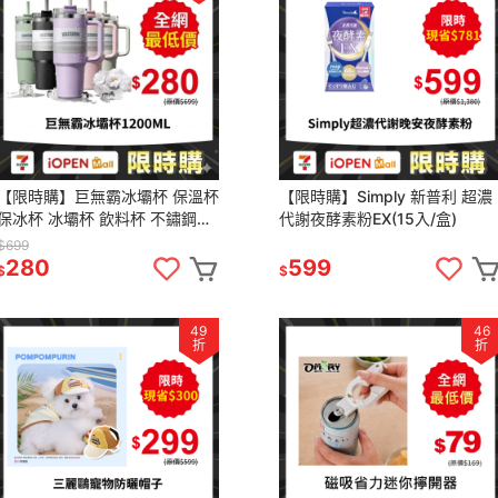
【限時購】巨無霸冰壩杯 保溫杯
【限時購】Simply 新普利 超濃
保冰杯 冰壩杯 飲料杯 不鏽鋼保
代謝夜酵素粉EX(15入/盒)
溫杯 吸管杯 大容量保溫杯 環保
$699
杯
280
599
$
$
49
46
折
折