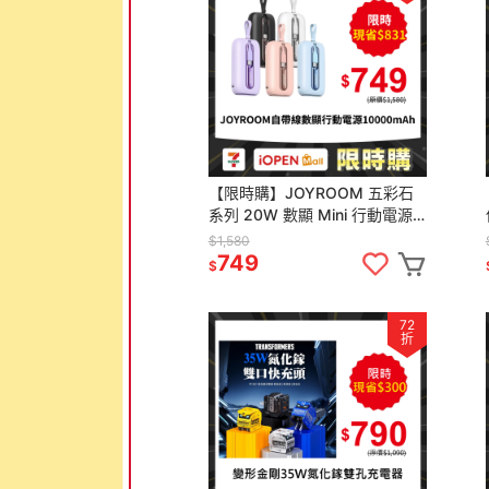
【限時購】JOYROOM 五彩石
系列 20W 數顯 Mini 行動電源
自帶雙線 10000mAh／
$1,580
20000mAh
749
$
72
折