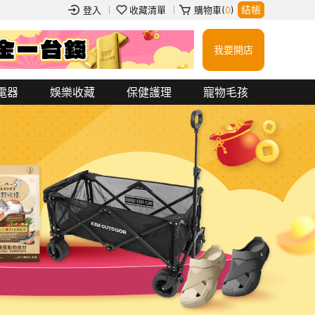
結帳
登入
收藏清單
購物車(
0
)
我要開店
衝鋒外套
玻璃杯
餐券
行動電源
吉伊卡哇
jellycat
蠟筆小新
電器
娛樂收藏
保健護理
寵物毛孩