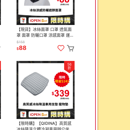
【現貨】冰絲面罩 口罩 透氣面
罩 面罩 防曬口罩 涼感面罩 運動
露
面罩 脖子防曬 遮陽面罩 防曬 透
$158
氣
88
$
56
折
【限時購】【QIDINA】高質感
冰絲降溫立體冷凝車用辦公坐