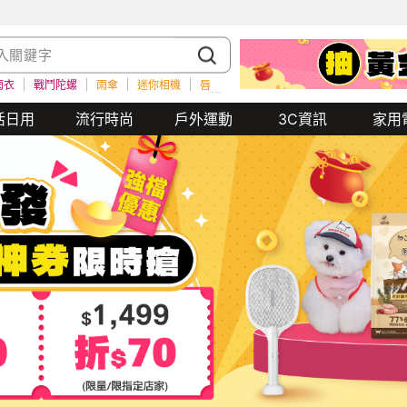
雨衣
戰鬥陀螺
雨傘
迷你相機
唇膏
餐券
瑜珈墊
水壺
雨衣
活日用
流行時尚
戶外運動
3C資訊
家用