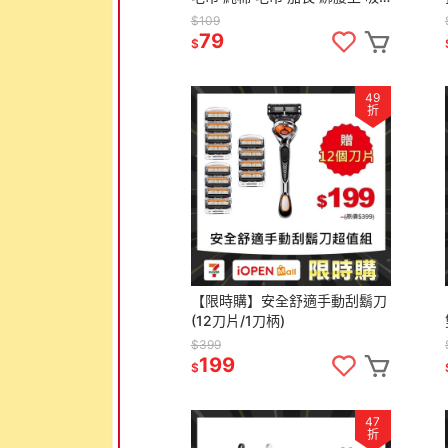
汗 掛脖子15x120cm
$109
34x100cm
79
$
49
折
【限時購】安全舒適手動刮鬍刀
(12刀片/1刀柄)
$399
199
$
47
折