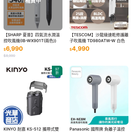
補貨中
【SHARP 夏普】四氣流水潤溫
【TESCOM】沙龍級速乾修護離
控吹風機(IB-WX901T(兩色))
子吹風機 TD980ATW-W 白色
6,990
4,990
$
$
$8,990
97
折
KINYO 耐嘉 KS-512 攜帶式雙
Panasonic 國際牌 負離子溫控