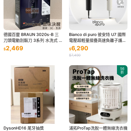
德國百靈 BRAUN 3020s-B 三
Bianco di puro 彼安特 U7 國際
刀頭電動刮鬍刀 3系列 水洗式 3
電壓超輕量摺疊高速負離子護髮
020s 3020
吹風機 HD043/HD044
2,469
6,290
$
$
$7,490
56
折
DysonHD16 尾牙抽獎
浦拓ProTap洗脫一體無線洗衣機