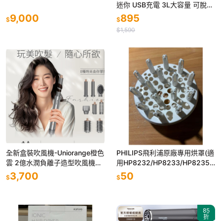
迷你 USB充電 3L大容量 可脫水
小型洗衣機 隨身洗衣機 內褲洗
9,000
895
$
$
衣機
$1,590
全新盒裝吹風機-Uniorange橙色
PHILIPS飛利浦原廠專用烘罩(適
雲 2億水潤負離子造型吹風機M
用HP8232/HP8233/HP8235/
8
BHD171
3,700
50
$
$
85
折