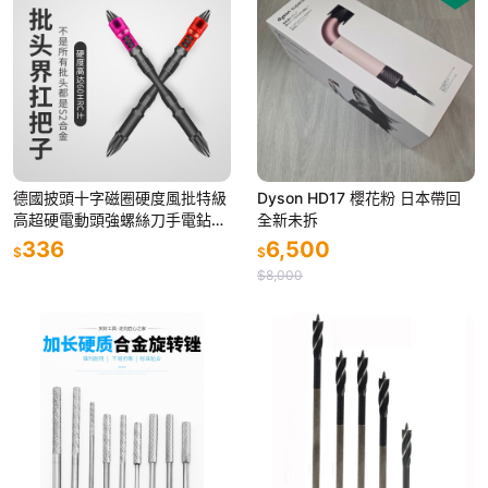
德國披頭十字磁圈硬度風批特級
Dyson HD17 櫻花粉 日本帶回
高超硬電動頭強螺絲刀手電鉆電
全新未拆
批
336
6,500
$
$
$8,000