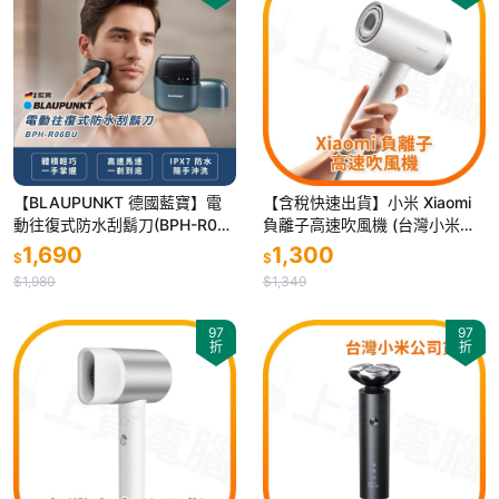
【BLAUPUNKT 德國藍寶】電
【含稅快速出貨】小米 Xiaomi
動往復式防水刮鬍刀(BPH-R06
負離子高速吹風機 (台灣小米公
BU)
司貨)
1,690
1,300
$
$
$1,980
$1,349
97
97
折
折