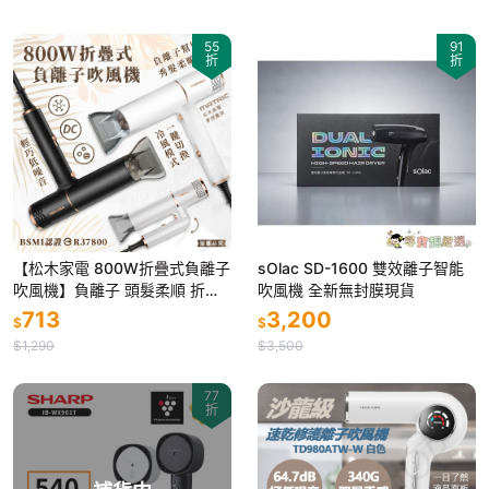
55
91
折
折
【松木家電 800W折疊式負離子
sOlac SD-1600 雙效離子智能
吹風機】負離子 頭髮柔順 折疊
吹風機 全新無封膜現貨
式 輕巧 風嘴可拆 吹風機 大風量
713
3,200
$
$
快乾【LD1383】
$1,290
$3,500
77
折