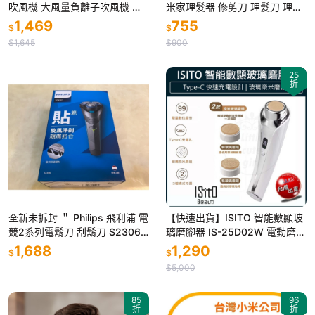
吹風機 大風量負離子吹風機 型
米家理髮器 修剪刀 理髮刀 理髮
號TD570TW-吉兒好市多COST
器 頭髮修剪器
1,469
755
$
$
CO代購
$1,645
$900
25
折
全新未拆封 ＂ Philips 飛利浦 電
【快速出貨】ISITO 智能數顯玻
競2系列電鬍刀 刮鬍刀 S2306
璃磨腳器 IS-25D02W 電動磨腳
＂ 售價 1688元
器 磨腳機 磨皮機 磨足機 去腳皮
1,688
1,290
$
$
機
$5,000
85
96
折
折