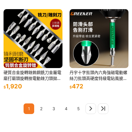
硬質合金旋轉銼鎢鋼銑刀金屬電
丹宇十字批頭內六角強磁電動螺
磨打磨頭旋轉挫電動銼刀頭拋光
絲刀批頭高硬度特級電鉆風披頭
6mm
防滑
1,920
472
$
$
1
2
3
4
5