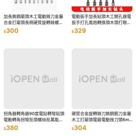
加長鎢鋼磨頭木工電動銼刀金屬
電動扳手加長鉆頭木工開孔器電
合金打磨頭長柄硬質旋轉銼螺旋
扳手打孔風炮轉換頭木頭打眼擴
挫刀
孔鉆
300
329
$
$
拐角器轉角器90度電鉆轉彎鉆頭
硬質合金旋轉銼刀鎢鋼銑刀金屬
電動轉角拐彎批頭螺絲批萬能螺
木工打磨頭電磨電動挫刀頭6m
絲刀
mAFC型
380
304
$
$