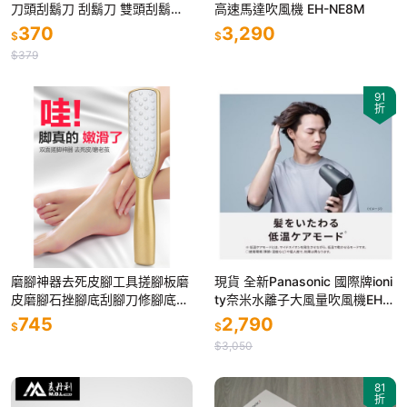
刀頭刮鬍刀 刮鬍刀 雙頭刮鬍刀
高速馬達吹風機 EH-NE8M
電動刮鬍刀 充電式 光華商場
370
3,290
$
$
$379
91
折
磨腳神器去死皮腳工具搓腳板磨
現貨 全新Panasonic 國際牌ioni
皮磨腳石挫腳底刮腳刀修腳底腳
ty奈米水離子大風量吹風機EH-
後跟
NE7M 礦物負離子
745
2,790
$
$
$3,050
81
折