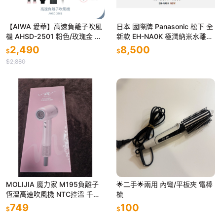
【AIWA 愛華】高速負離子吹風
日本 國際牌 Panasonic 松下 全
機 AHSD-2501 粉色/玫瑰金 摺
新款 EH-NA0K 極潤納米水離子
疊設計 | 附捲髮棒 | 全球電壓 |
吹風機 超人氣 NA0J後繼款-粉
2,490
8,500
$
$
無刷馬達
$2,880
MOLIJIA 魔力家 M195負離子
🌟二手🌟兩用 內彎/平板夾 電棒
恆溫高速吹風機 NTC控溫 千萬
梳
負離子 低噪大風速乾, 花漾粉
749
100
$
$