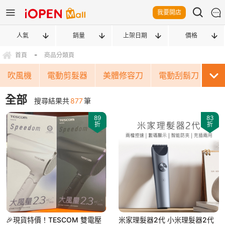
我要開店
人氣
銷量
上架日期
價格
-
首頁
商品分類頁
吹風機
電動剪髮器
美體修容刀
電動刮鬍刀
周
全部
搜尋結果共
877
筆
89
83
折
折
🎉現貨特價！TESCOM 雙電壓
米家理髮器2代 小米理髮器2代