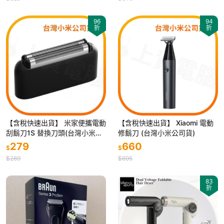
96
94
折
折
【含稅快速出貨】 米家便攜電動
【含稅快速出貨】 Xiaomi 電動
刮鬍刀1S 替換刀頭(台灣小米公
修鬍刀 (台灣小米公司貨)
司貨)
279
660
$
$
$289
$695
83
折