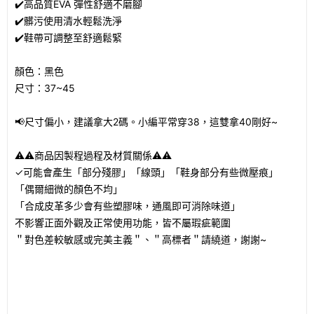
✔️高品質EVA 彈性舒適不磨腳
✔️髒污使用清水輕鬆洗淨
✔️鞋帶可調整至舒適鬆緊
顏色：黑色
尺寸：37~45
📢尺寸偏小，建議拿大2碼。小編平常穿38，這雙拿40剛好~
⚠️⚠️商品因製程過程及材質關係⚠️⚠️
✓可能會產生「部分殘膠」「線頭」「鞋身部分有些微壓痕」
「偶爾細微的顏色不均」
「合成皮革多少會有些塑膠味，通風即可消除味道」
不影響正面外觀及正常使用功能，皆不屬瑕疵範圍
＂對色差較敏感或完美主義＂、＂高標者＂請繞道，謝謝~