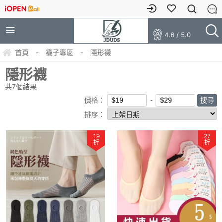
4.6 / 5.0
首頁
-
襪子專區
-
隱形襪
隱形襪
共
7
個結果
價格：
排序：
19
27
折
折