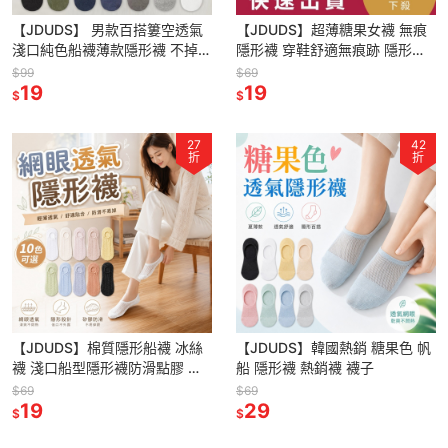
【JDUDS】 男款百搭簍空透氣
【JDUDS】超薄糖果女襪 無痕
淺口純色船襪薄款隱形襪 不掉跟
隱形襪 穿鞋舒適無痕跡 隱形短
男士隱形襪 襪子
襪 襪子 短襪 隱形襪 純色襪
$99
$69
19
19
$
$
27
42
折
折
【JDUDS】棉質隱形船襪 冰絲
【JDUDS】韓國熱銷 糖果色 帆
襪 淺口船型隱形襪防滑點膠 防
船 隱形襪 熱銷襪 襪子
脫落360度矽膠防滑 襪子
$69
$69
19
29
$
$