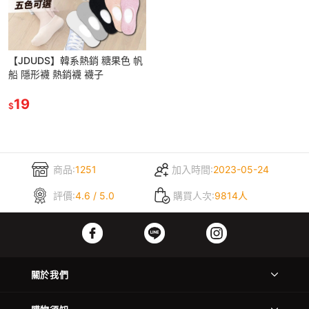
【JDUDS】韓系熱銷 糖果色 帆
船 隱形襪 熱銷襪 襪子
19
$
商品:
1251
加入時間:
2023-05-24
評價:
4.6 / 5.0
購買人次:
9814人
關於我們