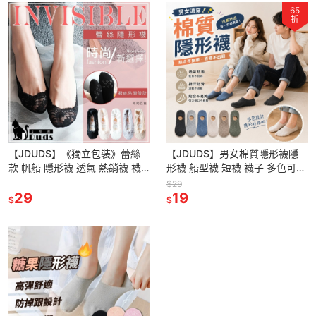
65
折
【JDUDS】《獨立包裝》蕾絲
【JDUDS】男女棉質隱形襪隱
款 帆船 隱形襪 透氣 熱銷襪 襪
形襪 船型襪 短襪 襪子 多色可選
子
男女皆可穿
$29
29
19
$
$