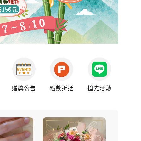
贈獎公告
點數折抵
搶先活動