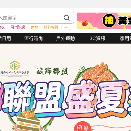
雨衣
戰鬥陀螺
雨傘
迷你相機
唇膏
餐券
瑜珈墊
水壺
雨衣
活日用
流行時尚
戶外運動
3C資訊
家用