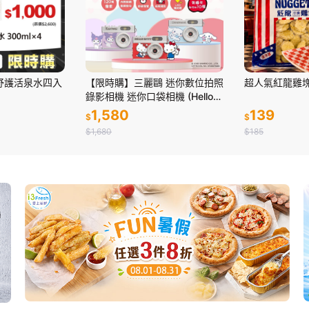
舒護活泉水四入
【限時購】三麗鷗 迷你數位拍照
超人氣紅龍雞塊
錄影相機 迷你口袋相機 (Hello
Kitty/大耳狗/酷洛米)
1,580
139
$
$
$1,680
$185