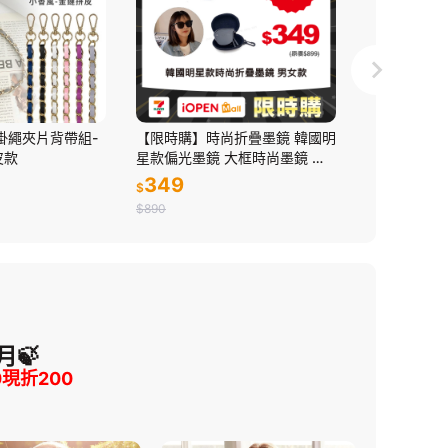
機掛繩夾片背帶組-
【限時購】時尚折疊墨鏡 韓國明
【限時購】日本 
皮款
星款偏光墨鏡 大框時尚墨鏡 黑
濃縮 抗菌 洗
灰色 男女適用 防眩光 抗UV400
9包/箱
349
531
$
$
$890
$989
月🍃
0現折200