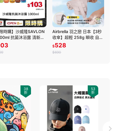
限時購】沙威隆SAVLON
Airbrella 羽之戀 日本【3秒
000ml 抗菌沐浴露 清新綠
收傘】超輕 258g 瞬收 自動
 沉靜松木 檸香馬鞭草 洋
傘 記憶傘 瞬收傘 陽傘 黑膠
103
528
$
菊 沐浴露
防曬 秒收傘 輕量
99
$690
38
53
折
折