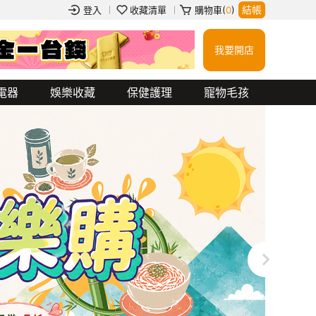
結帳
登入
收藏清單
購物車(
0
)
我要開店
衝鋒外套
玻璃杯
餐券
行動電源
吉伊卡哇
jellycat
蠟筆小新
電器
娛樂收藏
保健護理
寵物毛孩