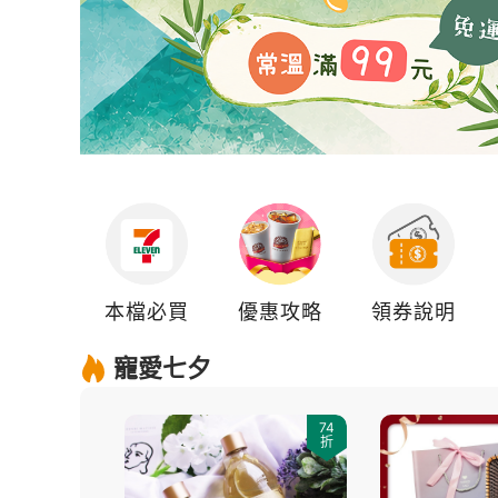
本檔必買
優惠攻略
領券說明
寵愛七夕
74
折