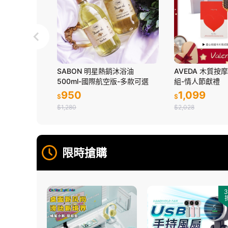
開心果巧克力
SABON 明星熱銷沐浴油
AVEDA 木質按
寄出
500ml-國際航空版-多款可選
組-情人節獻禮
950
1,099
$
$
$1,280
$2,028
限時搶購
3