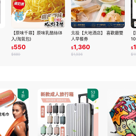
【原味千尋】原味乳酪絲(8
北投【大地酒店】 喜歡廳雙
【
入/淘氣包)
人早餐券
1
茶
550
1,360
$
$
$
甘
$680
$1,936
$1
4
53
折
折