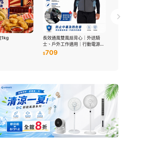
1kg
長效通風雙風扇背心｜外送騎
【限時購】R
士、戶外工作適用｜行動電源供
風 100段數
電
持風扇
709
799
$
$
$1,280