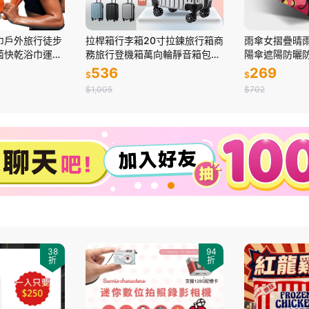
巾戶外旅行徒步
拉桿箱行李箱20寸拉鍊旅行箱商
雨傘女摺疊晴
菌快乾浴巾運動
務旅行登機箱萬向輪靜音箱包批
陽傘遮陽防曬
發
ins
536
269
$
$
$1,005
$702
38
94
折
折