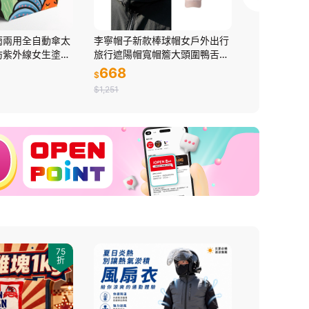
雨兩用全自動傘太
李寧帽子新款棒球帽女戶外出行
涼感冰絲防
防紫外線女生塗鴉
旅行遮陽帽寬帽簷大頭圍鴨舌帽
服防紫外線
男生
薄款
668
399
$
$
$1,251
$915
75
折