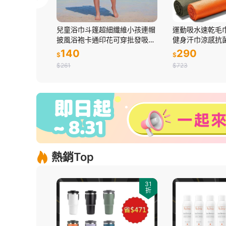
包女2025
兒童浴巾斗篷超細纖維小孩連帽
運動吸水速乾毛
灘編織包包草
披風浴袍卡通印花可穿批發吸水
健身汗巾涼感抗
速乾
毛巾
140
290
$
$
$261
$723
熱銷Top
51
31
折
折