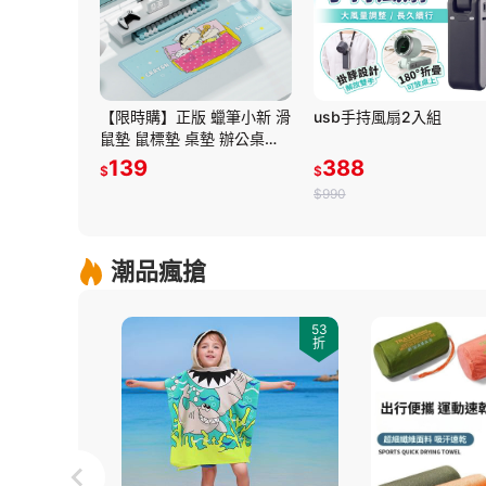
【限時購】正版 蠟筆小新 滑
usb手持風扇2入組
鼠墊 鼠標墊 桌墊 辦公桌墊
防滑墊 新之助 【ROCK】
139
388
$
$
$990
潮品瘋搶
53
53
折
折