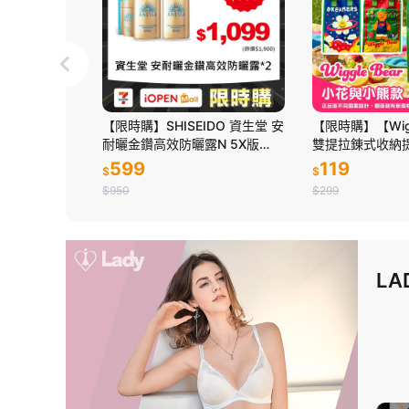
洋芋片 -烤雞口
【限時購】SHISEIDO 資生堂 安
【限時購】【Wigg
耐曬金鑽高效防曬露N 5X版
雙提拉錬式收納
SPF50+ PA++++60ml
熊款)
599
119
$
$
$950
$299
LA