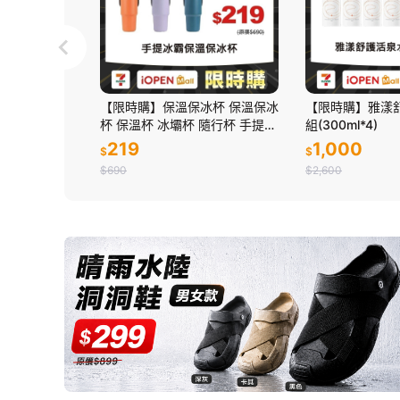
AVLON
【限時購】保溫保冰杯 保溫保冰
【限時購】雅漾
浴露 清新綠茶
杯 保溫杯 冰壩杯 隨行杯 手提環
組(300ml*4)
草 洋甘菊 沐
保杯 飲料杯 咖啡杯 304不鏽鋼
219
1,000
$
$
雙層真空
$690
$2,600