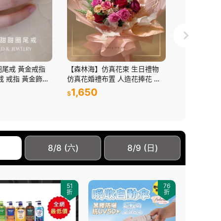
尾戒 黃金戒指
【森林海】仿真花束 生日禮物
情人節 情人
戒 戒指 黃金飾品
仿真花婚禮布置 人造花捧花 假
畢業花束 金
花裝飾 永生花束 人造花花束 仿
束 香皂花 永
1,650
931
$
$
真花擺拍道具
$1,900
8/8 (六)
8/9 (日)
51
76
折
折