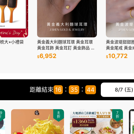
摩梳大+小禮袋
黃金義大利麵球耳環 黃金耳環
黃金波堤甜甜圈
黃金耳飾 黃金耳釘 黃金飾品 純
黃金尾戒 黃金
金耳環 禮物
純金飾品 禮物
6,952
10,772
$
$
距離結束
16
：
35
：
42
8/7 (五)
9
8
7
折
折
折