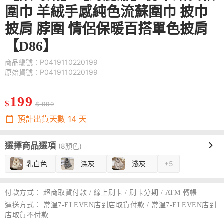
圍巾 羊絨手感純色流蘇圍巾 披巾
披肩 脖圍 情侶保暖百搭單色披肩
【D86】
商品編號：P0419110220199
原始貨號：P0419110220199
199
$
$ 999
預計出貨天數
14
天
選擇商品選項
(8顏色)
乳白色
深灰
淺灰
+5
付款方式：
超商取貨付款 / 線上刷卡 / 刷卡分期 / ATM 轉帳
運送方式：
常溫7-ELEVEN店到店取貨付款 / 常溫7-ELEVEN店到
店取貨不付款