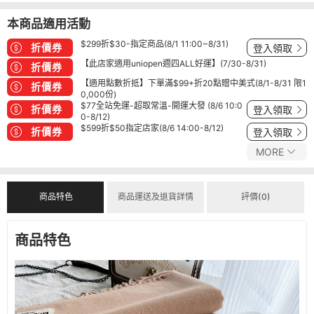
本商品適用活動
$299折$30-指定商品(8/1 11:00~8/31)
折價券
登入領取
【此店家適用uniopen週四ALL好運】(7/30-8/31)
折價券
【適用點數折抵】下單滿$99+折20點贈中美式(8/1-8/31 限1
折價券
0,000份)
$77全站免運-超取常溫-開運大發 (8/6 10:0
折價券
登入領取
0-8/12)
$599折$50指定店家(8/6 14:00-8/12)
折價券
登入領取
MORE
商品特色
商品運送及退貨詳情
評價(0)
商品特色