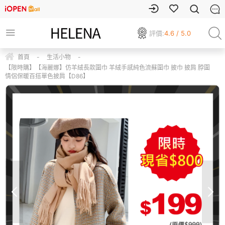
評價:
4.6 / 5.0
首頁
-
生活小物
-
【限時購】【海麗娜】仿羊絨長款圍巾 羊絨手感純色流蘇圍巾 披巾 披肩 脖圍
情侶保暖百搭單色披肩【D86】