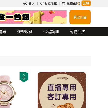
結帳
登入
收藏清單
購物車(
0
)
我要開店
衝鋒外套
玻璃杯
餐券
行動電源
吉伊卡哇
jellycat
蠟筆小新
電器
娛樂收藏
保健護理
寵物毛孩
5
折