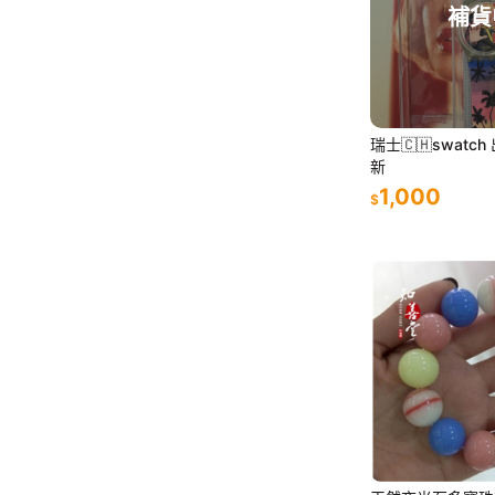
補貨
瑞士🇨🇭swatc
新
1,000
$