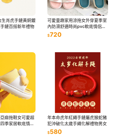
金生肖虎手鏈黃銅鍍
可愛童趣家用涼拖女外穿夏季室
頭手鏈百搭新年禮物
內防滑舒適時尚pvc軟底情侶一
對男
720
$
板亞麻拖鞋女可愛超
年本命虎年紅繩手鏈屬虎猴蛇豬
用四季家居軟底情侶
犯沖破化太歲手繩化解禮物男女
580
$