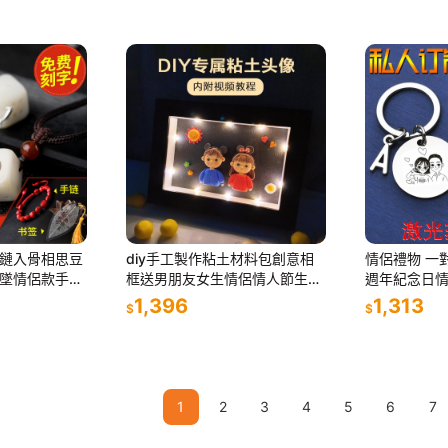
鏈入骨相思豆
diy手工製作粘土材料包創意相
情侶禮物 一
墜情侶款手鏈
框送男朋友女生情侶情人節生日
週年紀念日
禮物
朋友
1,396
1,313
$
$
1
2
3
4
5
6
7