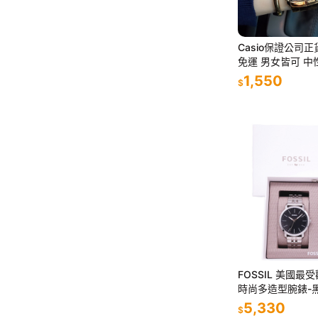
Casio保證公司
免運 男女皆可 中
錶 方形 手錶 電子
1,550
$
FOSSIL 美國
時尚多造型腕錶-黑
BQ2466SET【
5,330
$