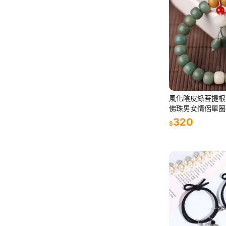
風化陰皮綠菩提根
佛珠男女情侶單圈
配飾
320
$