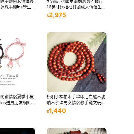
紅繩手鏈男女情侶輕
diy照片拼圖定製創意真人相片
運珠手繩ins學生
16英寸送相框訂製成人情侶生日
禮物
2,975
$
通閨蜜情侶夏季小皮
松明子松柏木手串印尼血龍木琥
ins送男朋友網紅
珀木佛珠男女情侶款手鏈文玩把
玩件
1,440
$