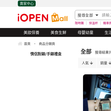
賣家中心
限時購
保溫杯
機車
美妝保養
美食生鮮
母嬰幼童
生
-
首頁
商品分類頁
全部
搜尋結果
情侶對錶/手錶禮盒
人氣
銷量