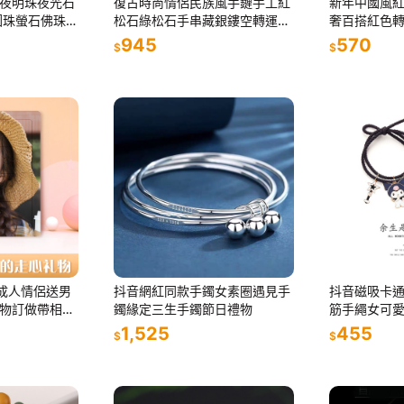
夜明珠夜光石
復古時尚情侶民族風手鏈手工紅
新年中國風
圓珠螢石佛珠手
松石綠松石手串藏銀鏤空轉運珠
奢百搭紅色轉
配飾
配飾
945
570
$
$
製成人情侶送男
抖音網紅同款手鐲女素圈遇見手
抖音磁吸卡
物訂做帶相框
鐲緣定三生手鐲節日禮物
筋手繩女可愛
手鏈
1,525
455
$
$