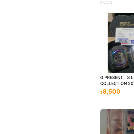
$6,270
G PRESENT＇S 
COLLECTION 20
8,500
$