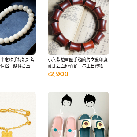
手串念珠手持設計菩
小葉紫檀單圈手鏈簡約文藝印度
女情侶手鏈抖音直播
贊比亞血檀竹節手串生日禮物男
女款
2,900
$