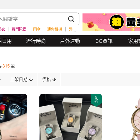
雨衣
戰鬥陀螺
雨傘
迷你相機
唇膏
餐券
瑜珈墊
水壺
雨衣
活日用
流行時尚
戶外運動
3C資訊
家用
共
315
筆
上架日期
價格
5
折