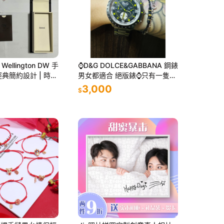
 Wellington DW 手
⌚️D&G DOLCE&GABBANA 鋼錶
 經典簡約設計 | 時尚
男女都適合 絕版錶⌚️只有一隻
量現貨
功能正常 實品超美
3,000
$