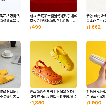
鐵石相吸情侶
新款 黃銅鍍金貔貅轉運珠手鏈越
新款 越南沙
彩虹閨蜜學生
南沙金招財轉運編制情侶款手繩
金本命年虎
手
499
1,662
$
$
拖鞋防臭透氣
夏季簡約外穿男士洞洞鞋女款沙
新款日式地
不易變形男士
灘鞋防滑耐磨情侶一對網紅爆款
厚底室內家
一對
1,850
1,900
$
$