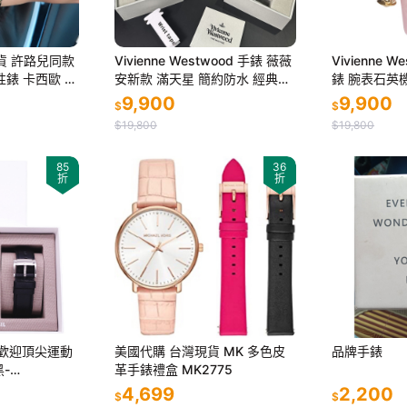
正貨 許路兒同款
Vivienne Westwood 手錶 薇薇
Vivienne 
性錶 卡西歐 金
安新款 滿天星 簡約防水 經典土
錶 腕表石英
錶 潮流
星腕表 VE彩盤手錶全三色可選
32mm白色
9,900
9,900
$
$
好美！
吊墜生活防
$19,800
$19,800
85
36
折
折
最受歡迎頂尖運動
美國代購 台灣現貨 MK 多色皮
品牌手錶
-
革手錶禮盒 MK2775
桃園嚴選】
4,699
2,200
$
$