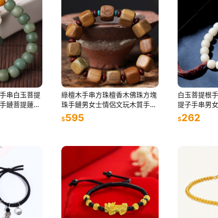
手串白玉菩提
綠檀木手串方珠檀香木佛珠方塊
白玉菩提根
手鏈菩提蓮花
珠手鏈男女士情侶文玩木質手飾
提子手串男
禮物
貨源
595
262
$
$