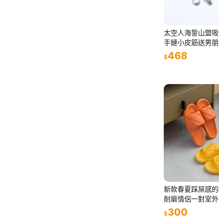
太空人海誓山盟吸
手鏈小皮筋送男朋
禮物
468
$
新款春夏踩屎感的
耐磨情侶一對室外
300
$