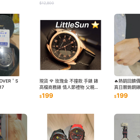
$12,800
LOVER＇S
現貨 🌹 玫瑰金 不撞款 手錶 錶
🔥熱銷回饋價
17
高檔商務錶 情人節禮物 父親節
真日曆鎢鋼錶
禮物
錶 造型錶 
199
199
$
$
送禮 長輩 上