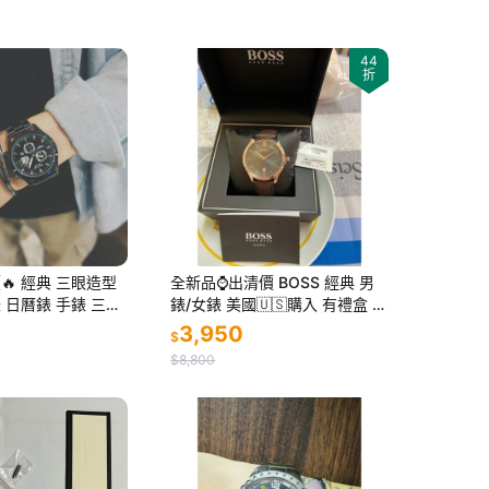
44
折
🔥 經典 三眼造型
全新品⌚️出清價 BOSS 經典 男
 日曆錶 手錶 三眼
錶/女錶 美國🇺🇸購入 有禮盒 送
生日禮物 情人節禮物
禮 情人節 生日禮物🎁首選 ❤️深
3,950
$
班
咖色
$8,800