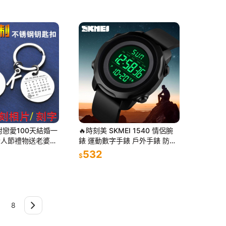
對戀愛100天結婚一
🔥時刻美 SKMEI 1540 情侶腕
情人節禮物送老婆男
錶 運動數字手錶 戶外手錶 防水
燈顯示 鬧鐘 男女 潮流 電子錶
532
$
8