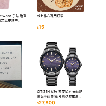
Westwood 手錶 造型
雜七雜八專用訂單
機芯真皮錶帶
盤女表時尚土星元素
15
$
水
CITIZEN 星辰 紫夜星河 光動能
情侶手錶 對錶 年終送禮推薦
BM7595-89X+EW2595-81X
27,800
$