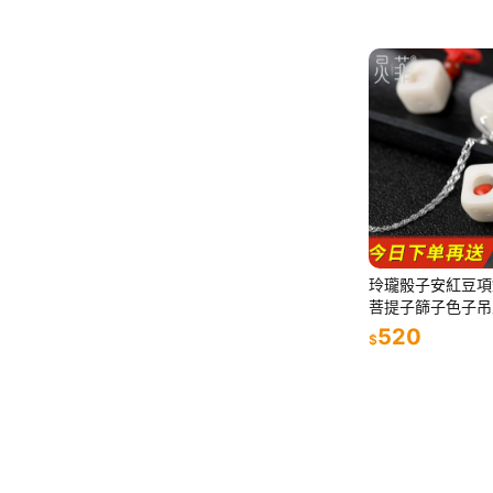
玲瓏骰子安紅豆項
菩提子篩子色子吊
一對
520
$