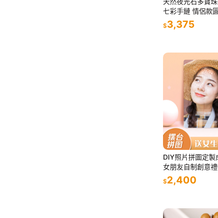
天然夜光石多寶珠
七彩手鏈 情侶款
串
3,375
$
DIY照片拼圖定
女朋友自制創意禮
個性
2,400
$