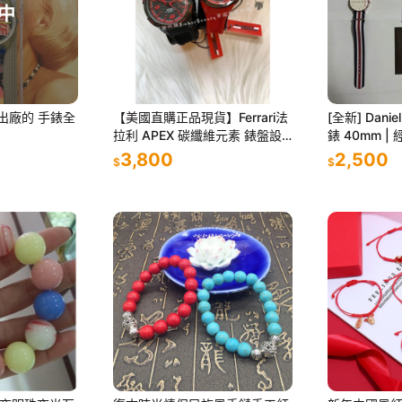
中
h 出廠的 手錶全
【美國直購正品現貨】Ferrari法
[全新] Daniel
拉利 APEX 碳纖維元素 錶盤設
錶 40mm |
計時尚 對錶禮盒 手錶 送禮 聖誕
百搭款 | 限
3,800
2,500
$
$
節 父親節 情人