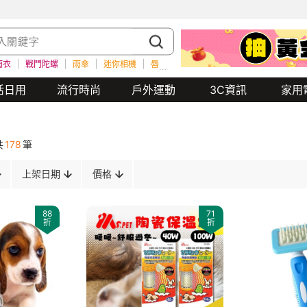
雨衣
戰鬥陀螺
雨傘
迷你相機
唇膏
餐券
瑜珈墊
水壺
雨衣
活日用
流行時尚
戶外運動
3C資訊
家用
共
178
筆
上架日期
價格
88
71
折
折