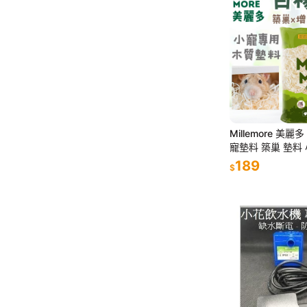
Millemore 美麗
寵墊料 築巢 墊料 
金鼠 大小白鼠 寵
189
$
木 墊材