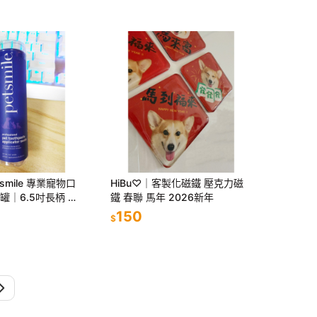
smile 專業寵物口
HiBu♡｜客製化磁鐵 壓克力磁
/罐｜6.5吋長柄 居
鐵 春聯 馬年 2026新年
150
$