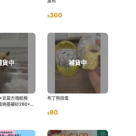
尿布
300
$
補貨中
補貨中
5+豆腐方塊紙棉
布丁狗扭蛋
臭納基礦砂260+困
2=840
80
$
69