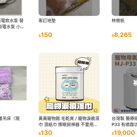
斷電款水泵 替
客訂地墊
林根帆
斷電水泵 小花
150
8,265
$
$
保暖吊床（現
黃黃寵物館 毛乾爽 / 寵物淚痕濕
台灣製 醫療
巾 濕紙巾 擦眼屎神器 不要用手
P33 有噴霧
摳會受傷!!
機 寵物用氧
130
19,000
$
$
氣製造機 供