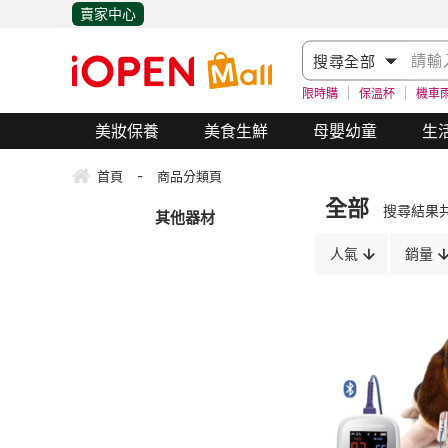
賣家中心
限時購
保溫杯
機車
美妝保養
美食生鮮
母嬰幼童
生
-
首頁
商品分類頁
全部
搜尋結果
其他器材
人氣
銷量