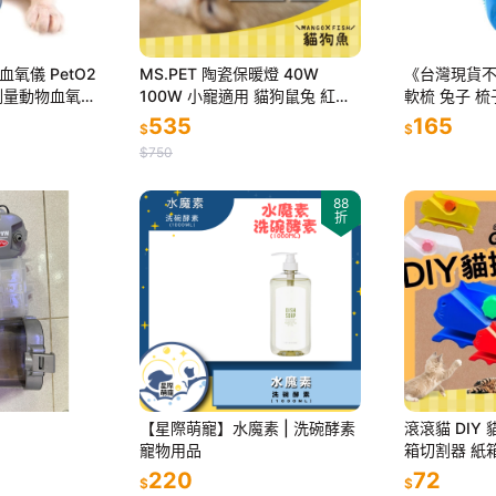
氧儀 PetO2
MS.PET 陶瓷保暖燈 40W
《台灣現貨不用
測量動物血氧濃
100W 小寵適用 貓狗鼠兔 紅外
軟梳 兔子 梳
線保溫 保溫 原廠 小動物 鳥 鸚
物兔梳毛 龍
535
165
$
$
鵡
$750
88
折
【星際萌寵】水魔素 | 洗碗酵素
滾滾貓 DIY 
寵物用品
箱切割器 紙
切器 貓抓板
220
72
$
$