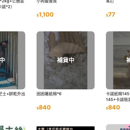
2kg+它適雲
小狗最後賞
客訂
卡諾*2）
1,100
77
$
$
中
補貨中
芝士+餅乾外出
困困薯紙棉*6
卡諾紙棉14
145+卡諾吸
困薯紙棉145*
840
840
$
$