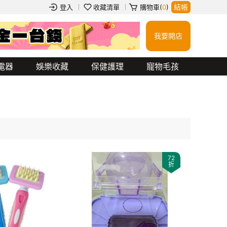
結帳
登入
收藏清單
購物車(
0
)
我要開店
衝鋒外套
玻璃杯
餐券
行動電源
吉伊卡哇
jellycat
蠟筆小新
電器
娛樂收藏
保健護理
寵物毛孩
72
折