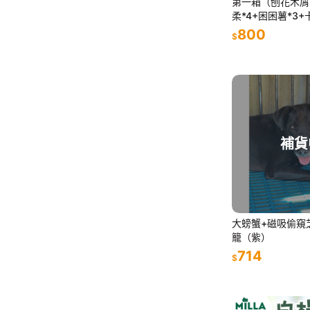
第一箱（刨花木屑*
柔*4+困困薯*3+
800
$
補貨
大螃蟹+磁吸偷窺
籠（紫）
714
$