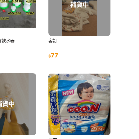
補貨中
禽飲水器
客訂
77
$
補貨中