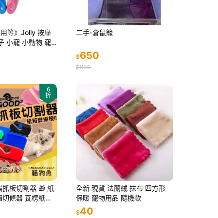
等》Jolly 按摩
二手-倉鼠籠
子 小寵 小動物 寵
貓梳毛 貓咪梳毛
650
$
$900
6
折
貓抓板切割器 🎁 紙
全新 現貨 法蘭絨 抹布 四方形
箱切條器 瓦楞紙裁
保暖 寵物用品 隨機款
 切割器 多種顏色
40
$