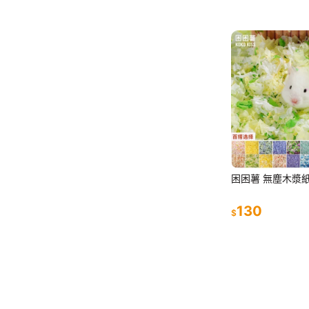
困困薯 無塵木漿紙
130
$