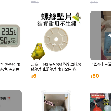
$250
$120
本 dretec 寵
鳥我一下好嗎🍀螺絲墊片 塑料螺
寄回布卡星
淺灰色 深灰色
絲墊片 止滑墊片 籠子配件 防止
鬆動 五金配件 固定配件 鳥籠固
6
80
$
$
定配件 塑料墊片 塑料夾