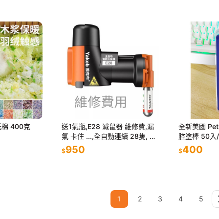
棉 400克
送1氣瓶,E28 滅鼠器 維修費,漏
全新美國 Pet
氣 卡住 ...,全自動連續 28隻, 老
腔塗棒 50入
鼠籠 捕鼠器 抓鼠器
家護理 現貨
950
400
$
$
1
2
3
4
5