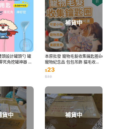
折
補貨中
a 雙頭設計罐頭勺 罐
本原批發 寵物毛髮收集鑰匙圈👍
°零死角挖罐神器 罐
寵物紀念品 包包吊飾 貓毛收集
 寵物湯匙
狗毛收集 透明 收納 寵物 紀念品
23
$
紀念瓶 吊
$33
補貨中
補貨中