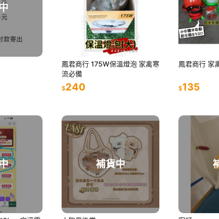
中
鳳君商行 175W保溫燈泡 家禽寒
鳳君商行 家
流必備
240
135
$
$
中
補貨中