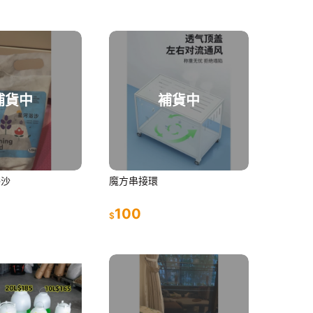
補貨中
補貨中
浴沙
魔方串接環
100
$