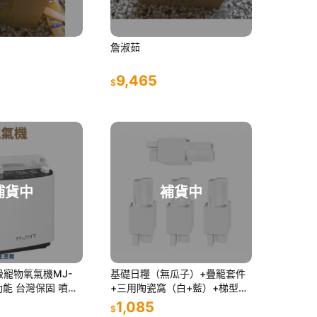
詹淑茹
9,465
$
補貨中
補貨中
級寵物氧氣機MJ-
基礎日糧（無瓜子）+疊籠套件
功能 台灣保固 噴霧
+三用陶瓷窩（白+藍）+梯型躲
氣機 寵物製氧機 氧
避屋+挖掘箱（中）
1,085
$
氧機