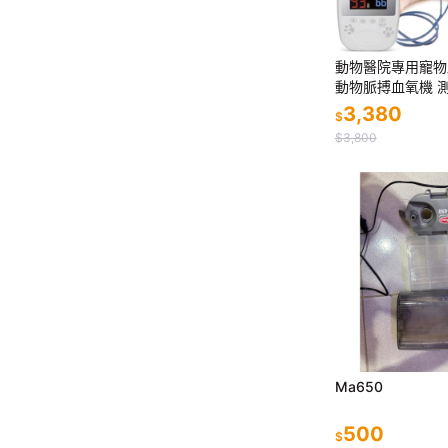
動物醫院專用寵物血
動物脈搏血氧機 
度 vet oximeter
3,380
$
$3,800
Ma650
500
$