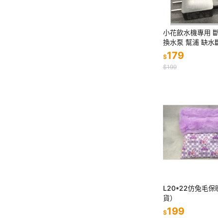
小花飲水機專用 
換水泵 幫浦 缺水
替換濾棉
179
$
$199
L20*22仿兔毛
貨）
199
$