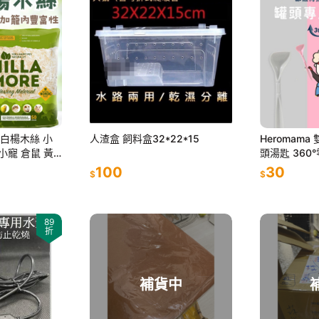
多 白楊木絲 小
人渣盒 飼料盒32*22*15
Heromam
小寵 倉鼠 黃
頭湯匙 360
物鼠 鸚鵡 白楊
頭勺子 挖勺
100
30
$
$
89
折
補貨中