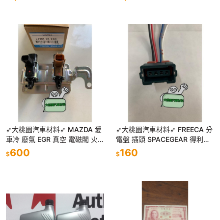
灣組裝
NDA
➶大桃園汽車材料➶ MAZDA 愛
➶大桃園汽車材料➶ FREECA 分
車冷 廢氣 EGR 真空 電磁閥 火
電盤 插頭 SPACEGEAR 得利卡
車頭 馬5 MAZDA5 MAZDA6 I
2.0 2.4 DE 噴射車 分電盤插頭
600
160
$
$
MAX