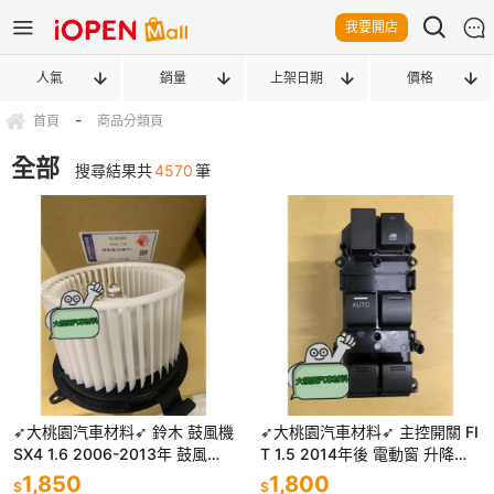
我要開店
人氣
銷量
上架日期
價格
-
首頁
商品分類頁
全部
搜尋結果共
4570
筆
➶大桃園汽車材料➶ 鈴木 鼓風機
➶大桃園汽車材料➶ 主控開關 FI
SX4 1.6 2006-2013年 鼓風機
T 1.5 2014年後 電動窗 升降機
馬達 風鼓馬達 總成 日本馬達 台
開關 昇降機 開關 電動 本田 HO
1,850
1,800
$
$