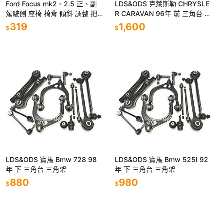
Ford Focus mk2、2.5 正、副
LDS&ODS 克萊斯勒 CHRYSLE
駕駛側 座椅 椅背 傾斜 調整 把
R CARAVAN 96年 前 三角台 三
手 拉柄 福特 05-13 黑、灰、米
角架
319
1,600
$
$
色
LDS&ODS 寶馬 Bmw 728 98
LDS&ODS 寶馬 Bmw 525I 92
年 下 三角台 三角架
年 下 三角台 三角架
880
980
$
$