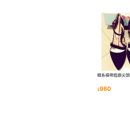
韓系橫帶粗跟尖頭
980
$