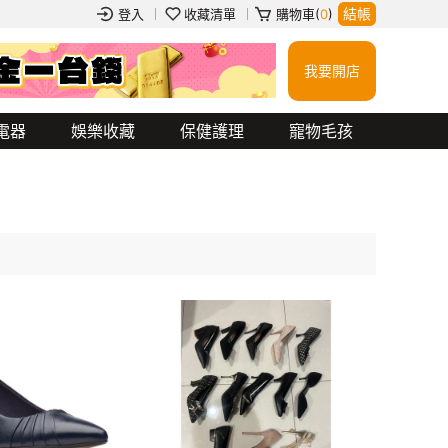
結帳
登入
收藏清單
購物車(
0
)
我要開店
衝鋒外套
玻璃杯
餐券
行動電源
吉伊卡哇
jellycat
蠟筆小新
電器
娛樂收藏
保健護理
寵物毛孩