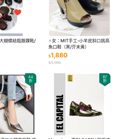
風大蝴蝶結粗跟踝靴/
♀女：MIT手工-小羊皮斜口挑高
）
魚口鞋（黑/芥末黃）
1,880
$
$3,980
44
87
折
折