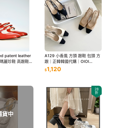
 patent leather
A129 小香風 方頭 跟鞋 包頭 方
es 瑪麗珍鞋 高跟鞋
跟｜正韓韓國代購｜OIOI
KOREA｜2501
1,120
$
28
折
補貨中