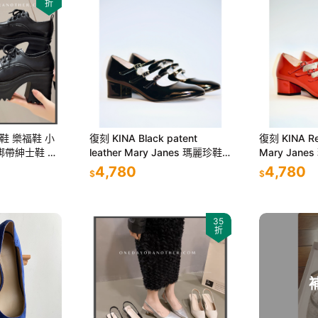
折
鞋 樂福鞋 小
復刻 KINA Black patent
復刻 KINA Red
綁帶紳士鞋 韓
leather Mary Janes 瑪麗珍鞋
Mary Jan
 5218
高跟鞋
EL CAPITAL
4,780
4,780
$
$
35
折