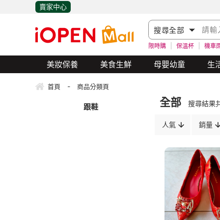
賣家中心
限時購
保溫杯
機車
美妝保養
美食生鮮
母嬰幼童
生
-
首頁
商品分類頁
全部
搜尋結果
跟鞋
人氣
銷量