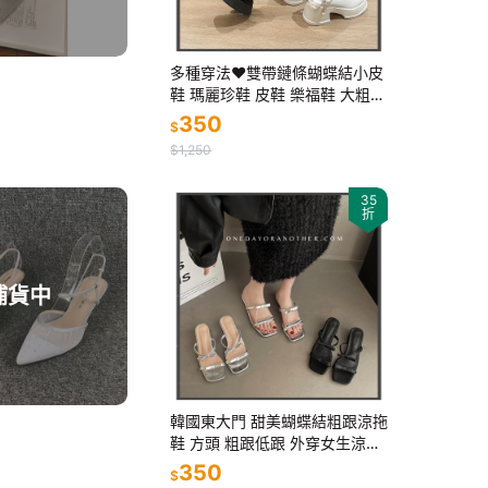
多種穿法♥️雙帶鏈條蝴蝶結小皮
鞋 瑪麗珍鞋 皮鞋 樂福鞋 大粗跟
厚底 休閒鞋 方頭紳士鞋 小皮鞋
350
$
復古英倫風 D1234
$1,250
35
折
補貨中
韓國東大門 甜美蝴蝶結粗跟涼拖
鞋 方頭 粗跟低跟 外穿女生涼拖
鞋 露趾拖鞋 銀色 涼鞋 增高拖鞋
350
$
休閒鞋 推薦款D575