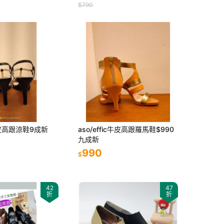
$790
c牛皮高跟涼鞋9成新
aso/effic牛皮高跟羅馬鞋$990
九成新
990
$
42
47
折
折