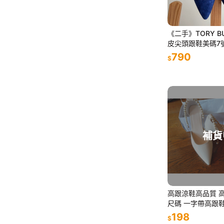
《二手》TORY B
皮尖頭跟鞋美碼7
790
$
補貨
高跟涼鞋高品質 高跟鞋 跟鞋大
尺碼 一字帶高跟
珍珠一字扣带凉鞋
198
$
涼鞋