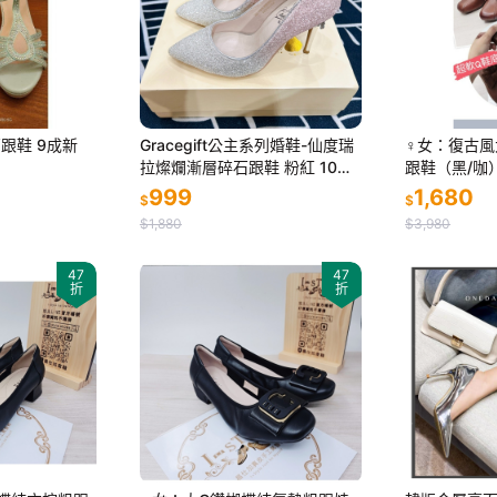
高跟鞋 9成新
Gracegift公主系列婚鞋-仙度瑞
♀️女：復古
拉燦爛漸層碎石跟鞋 粉紅 10公
跟鞋（黑/咖
分 23.5（37）黃金尺寸(9成新)
999
1,680
$
$
$1,880
$3,980
47
47
折
折