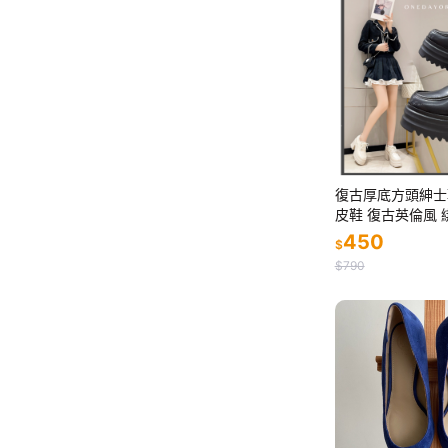
復古厚底方頭紳士
皮鞋 復古英倫風 
版大方紳士鞋 牛津鞋
450
$
$790