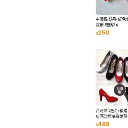
中國風 婚鞋 紅色
照用 鞋碼24
250
$
台灣製 現貨+預購
皮圓頭厚底高跟鞋/婚禮
婚宴鞋 OL款☆黑 /
488
$