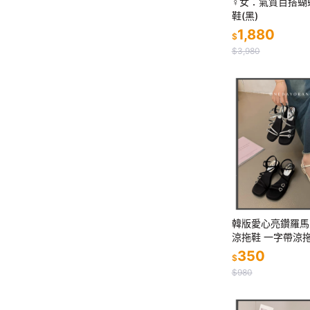
♀️女：氣質百搭
鞋(黑)
1,880
$
$3,980
韓版愛心亮鑽羅馬
涼拖鞋 一字帶涼
粗跟涼鞋 低跟涼鞋
350
$
跟涼鞋 女生涼鞋 3
$980