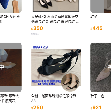
URCH 藍色麂
大尺碼42 素面尖頭側鬆緊後空
鞋子
號
低跟包鞋 粗跟包鞋 低跟包鞋 上
班鞋 包鞋 尖頭低跟鞋 尖頭鞋 素
350
445
$
$
面包鞋 高跟鞋D2086
$990
中
全新 - 絨面珍珠緞帶低跟涼鞋
鞋子白色
鞋 性感高跟鞋
38
 性感細跟鞋
250
921
$
$