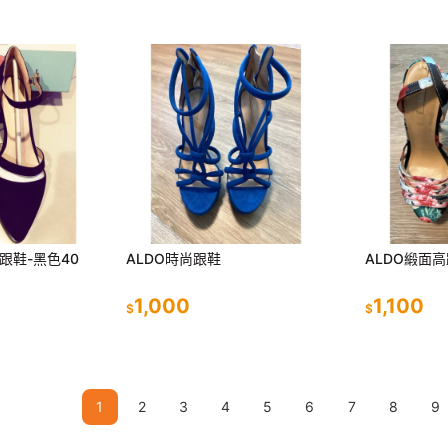
跟鞋-黑色40
ALDO時尚跟鞋
ALDO緞面
1,000
1,100
$
$
1
2
3
4
5
6
7
8
9