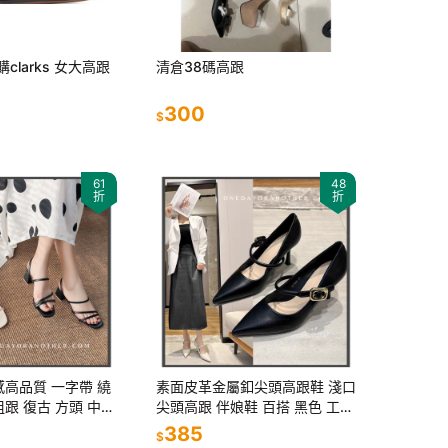
購clarks 女大高跟
清倉38碼高跟
300
$
61
48
折
折
感高品質 一字帶 繞
素面皮革金屬釦尖頭高跟鞋 淺口
跟 復古 方頭 中跟
尖頭高跟 伴娘鞋 百搭 黑色 工作
涼鞋 羅馬涼鞋 清
鞋 婚鞋 面試鞋 細跟 舒適 女鞋
385
$
百搭
5351