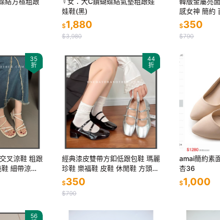
蝴蝶結方楦粗跟
♀️女：大C鑽蝴蝶結氣墊粗跟娃
韓版金屬亮面
娃鞋(黑)
感女神 簡約 
鞋 細跟 面試鞋
1,880
350
$
$
$3,980
$790
35
44
折
折
交叉涼鞋 粗跟
經典漆皮雙帶方釦低跟包鞋 瑪麗
amai簡約
拖鞋 細帶涼鞋
珍鞋 樂福鞋 皮鞋 休閒鞋 方頭紳
杏36
 高跟涼鞋 粗
士鞋 小皮鞋 復古英倫風 韓版大
350
1,000
$
$
381
方頭 牛津鞋 9363
$790
56