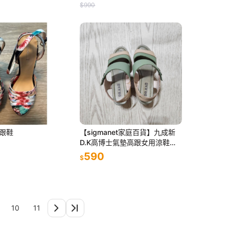
$990
高跟鞋
【sigmanet家庭百貨】九成新
D.K高博士氣墊高跟女用涼鞋
NO37
590
$
10
11