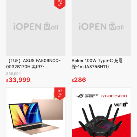
85
折
【TUF】ASUS FA506NCQ-
Anker 100W Type-C 充電
0032B170H 黑(R7-
線-1m (A8756H11)
170/15.6/16G/512G/3050)
$39,999
33,999
286
$
$
87
折