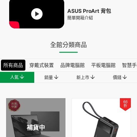
ASUS ProArt 背包
簡單開箱介紹
全館分類商品
所有商品
穿戴式裝置
品牌電腦館
平板電腦館
智慧手
人氣
銷量
新上市
價錢
66
折
補貨中