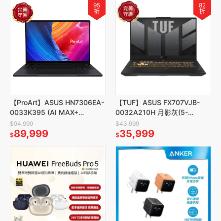
95
82
折
折
【ProArt】ASUS HN7306EA-
【TUF】ASUS FX707VJB-
0033K395 (AI MAX+
0032A210H 月影灰(5-
395/32G/1TB/W11)
210H/16G/512G/W11/3050)
$94,999
$43,999
89,999
35,999
$
$