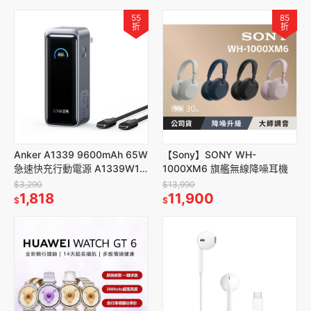
55
85
折
折
Anker A1339 9600mAh 65W
【Sony】SONY WH-
急速快充行動電源 A1339W11
1000XM6 旗艦無線降噪耳機
(Type-C可充 具Wh標示)
$3,290
$13,990
1,818
11,900
$
$