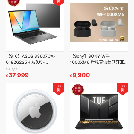
折
【S16】ASUS S3607CA-
【Sony】SONY WF-
0182G225H 灰(U5-
1000XM6 旗艦真無線藍牙耳
225H/16/16G/512G/W11)
機
$43,999
37,999
9,900
$
$
88
86
折
折