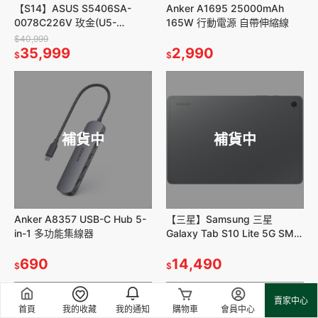
【S14】ASUS S5406SA-
Anker A1695 25000mAh
0078C226V 玫金(U5-
165W 行動電源 自帶伸縮線
226V/14/16GDR5X/512G/W1
$40,999
1)
35,999
2,990
$
$
補貨中
補貨中
Anker A8357 USB-C Hub 5-
【三星】Samsung 三星
in-1 多功能集線器
Galaxy Tab S10 Lite 5G SM-
X406 10.9吋(6G/128G)
690
14,490
$
$
賣家中心
首頁
我的收藏
我的通知
購物車
會員中心