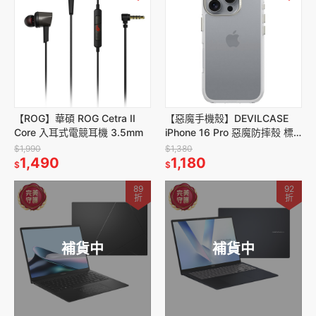
【ROG】華碩 ROG Cetra II
【惡魔手機殼】DEVILCASE
Core 入耳式電競耳機 3.5mm
iPhone 16 Pro 惡魔防摔殼 標
準版2 透明
$1,990
$1,380
1,490
1,180
$
$
89
92
折
折
補貨中
補貨中