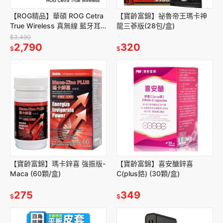
【ROG精品】華碩 ROG Cetra
【寶齡富錦】祕魯帝王瑪卡神
True Wireless 真無線 藍牙耳
龍三蔘版(28包/盒)
機
$3,490
2,790
320
$
$
【寶齡富錦】瑪卡鋅喜 強振版-
【寶齡富錦】喜安醣鋅喜
Maca (60顆/盒)
C(plus鉻) (30顆/盒)
275
349
$
$