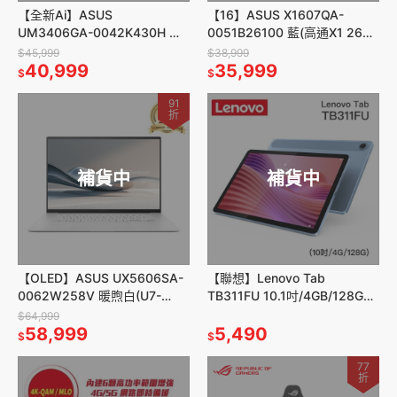
【全新Ai】ASUS
【16】ASUS X1607QA-
UM3406GA-0042K430H 黑
0051B26100 藍(高通X1 26
(AI 5 430/14/16G/512G/W11)
100/16/16G/512G/W11)
$45,999
$38,999
40,999
35,999
$
$
91
折
補貨中
補貨中
【OLED】ASUS UX5606SA-
【聯想】Lenovo Tab
0062W258V 暖煦白(U7-
TB311FU 10.1吋/4GB/128GB
258V/16/32G/1T/W11）
WiFi平版
$64,999
58,999
5,490
$
$
77
折