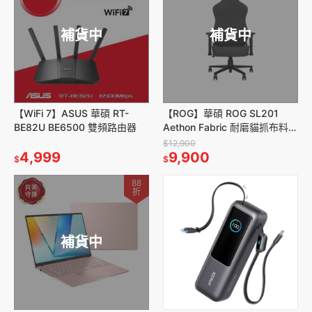
補貨中
補貨中
【WiFi 7】ASUS 華碩 RT-
【ROG】華碩 ROG SL201
BE82U BE6500 雙頻路由器
Aethon Fabric 耐磨貓抓布料電
競椅
$12,900
4,999
9,900
$
$
88
折
補貨中