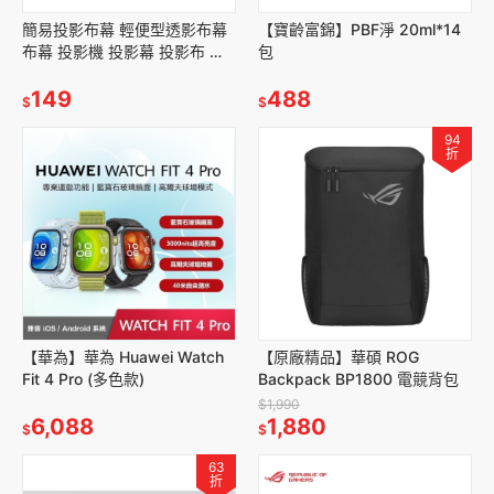
簡易投影布幕 輕便型透影布幕
【寶齡富錦】PBF淨 20ml*14
布幕 投影機 投影幕 投影布 大
包
螢幕 投影螢幕 露營布幕 戶外投
影布幕
149
488
$
$
94
折
【華為】華為 Huawei Watch
【原廠精品】華碩 ROG
Fit 4 Pro (多色款)
Backpack BP1800 電競背包
$1,990
6,088
1,880
$
$
63
折