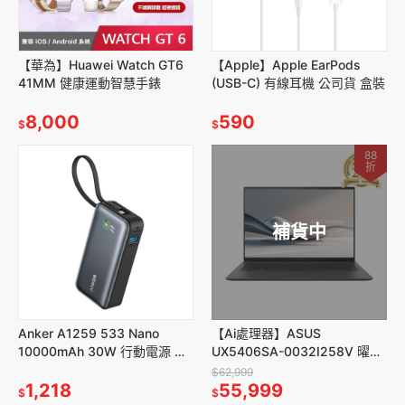
【華為】Huawei Watch GT6
【Apple】Apple EarPods
41MM 健康運動智慧手錶
(USB-C) 有線耳機 公司貨 盒裝
8,000
590
$
$
88
折
補貨中
Anker A1259 533 Nano
【Ai處理器】ASUS
10000mAh 30W 行動電源 自
UX5406SA-0032I258V 曜岩
帶線
灰(U7
$62,999
1,218
258V/32GDR5X/1TB/W11)
55,999
$
$