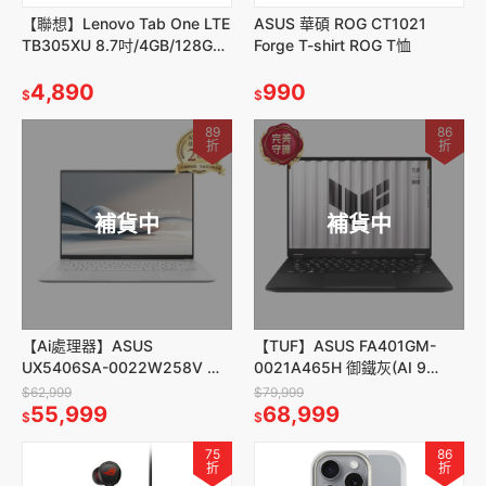
【聯想】Lenovo Tab One LTE
ASUS 華碩 ROG CT1021
TB305XU 8.7吋/4GB/128GB
Forge T-shirt ROG T恤
(ZAF10157TW) 灰
4,890
990
$
$
89
86
折
折
補貨中
補貨中
【Ai處理器】ASUS
【TUF】ASUS FA401GM-
UX5406SA-0022W258V 暖
0021A465H 御鐵灰(AI 9
煦白(U7
465/32G/1T/W11/5060)
$62,999
$79,999
258V/32GDR5X/1TB/W11)
55,999
68,999
$
$
75
86
折
折