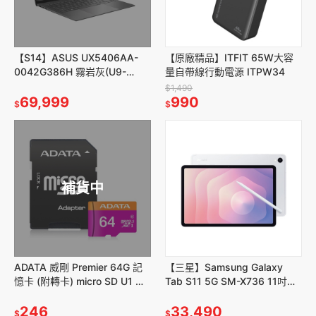
【S14】ASUS UX5406AA-
【原廠精品】ITFIT 65W大容
0042G386H 霧岩灰(U9-
量自帶線行動電源 ITPW34
386H/14/32GB/1TB/W11)
$1,490
69,999
990
$
$
補貨中
ADATA 威剛 Premier 64G 記
【三星】Samsung Galaxy
憶卡 (附轉卡) micro SD U1 現
Tab S11 5G SM-X736 11吋平
貨 原廠公司貨
板電腦 (12G/256GB)
246
33,490
$
$