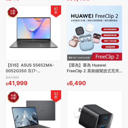
87
折
【S16】ASUS S5652MA-
【華為】華為 Huawei
0052G350 灰(7-
FreeClip 2 真無線開放式耳夾
350/16/16G/512G/W11)
耳機
$47,999
41,999
6,490
$
$
93
折