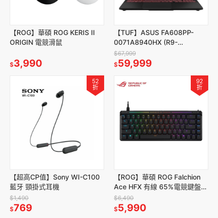
【ROG】華碩 ROG KERIS II
【TUF】ASUS FA608PP-
ORIGIN 電競滑鼠
0071A8940HX (R9-
8940HX/16/16G/512G/5070)
$67,999
3,990
59,999
$
$
52
92
折
折
【超高CP值】Sony WI-C100
【ROG】華碩 ROG Falchion
藍牙 頸掛式耳機
Ace HFX 有線 65%電競鍵盤
(磁軸/中文）
$1,490
$6,490
769
5,990
$
$