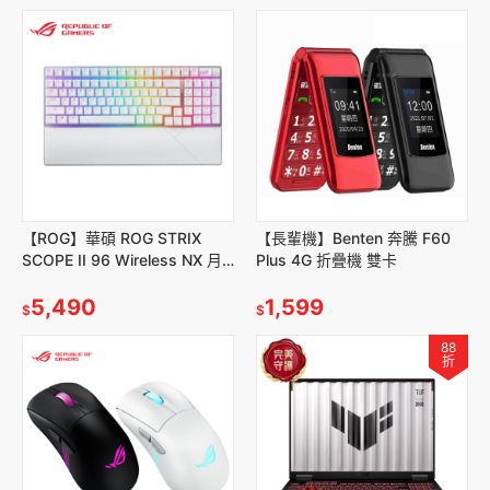
【ROG】華碩 ROG STRIX
【長輩機】Benten 奔騰 F60
SCOPE II 96 Wireless NX 月
Plus 4G 折疊機 雙卡
光白 電競鍵盤
5,490
1,599
$
$
88
折