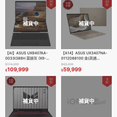
96
94
折
折
補貨中
補貨中
【AI】ASUS UX8407AA-
【A14】ASUS UX3407NA-
0033I388H 莫赫灰 (X9-
0112D88100 金(高通
388H/14吋觸
X2E88100/14/16G/512G/W11
$114,999
$63,999
控/32GB/1TB/W11)
109,999
)
59,999
$
$
85
8
折
折
補貨中
補貨中