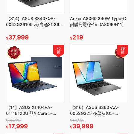
【S14】ASUS S3407QA-
Anker A8060 240W Type-C
0042G26100 灰(高通X1 26
耐髒充電線-1m (A8060H11)
100/14/16G/512G/W11)
37,999
219
$
$
75
89
折
折
【14】ASUS X1404VA-
【S16】ASUS S3607AA-
0111B120U 藍/( Core 5-
0052G325 夜幕灰(U5-
120U/14/8GB/512G/W11)
325/16/16G/512G/W11)
$23,900
$44,999
17,999
39,999
$
$