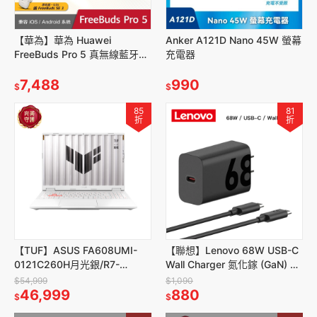
【華為】華為 Huawei
Anker A121D Nano 45W 螢幕
FreeBuds Pro 5 真無線藍牙降
充電器
噪耳機
7,488
990
$
$
85
81
折
折
【TUF】ASUS FA608UMI-
【聯想】Lenovo 68W USB-C
0121C260H月光銀/R7-
Wall Charger 氮化鎵 (GaN) 快
260/16/16G/51＼
充組
$54,999
$1,090
2G/5060@8G)
46,999
880
$
$