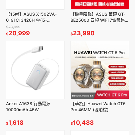
【15吋】ASUS X1502VA-
【機皇降臨】ASUS 華碩 GT-
0191C13420H 金(i5-
BE25000 四頻 WiFi 7電競路由
13420H/15.6/8G/512G/W11)
器
$23,999
20,999
23,990
$
$
Anker A1638 行動電源
【華為】Huawei Watch GT6
10000mAh 45W
Pro 46MM (琥珀棕)
1,618
10,488
$
$