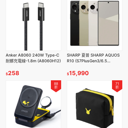
Anker A8060 240W Type-C
SHARP 夏普 SHARP AQUOS
耐髒充電線-1.8m (A8060H12)
R10 (S7PlusGen3/6.5
吋/12G/256G)
258
15,990
$
$
88
71
折
折