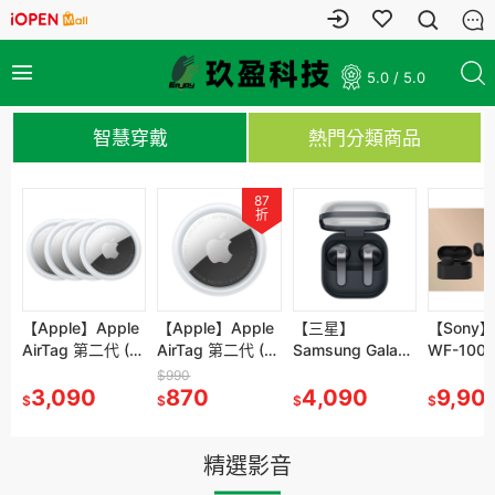
5.0 / 5.0
智慧穿戴
熱門分類商品
95
87
87
折
折
折
補貨中
 華碩 ROG
【Apple】Apple
【14】ASUS
【Apple】Apple
【S16】ASUS
【三星】
ASUS
【Sony】
旗
lar 加拉爾號
AirTag 第二代 (4
UX5406AA-
AirTag 第二代 (1
S5652MA-
Samsung Galaxy
FA506NCG-
WF-100
機
Soundbar
入)
0042G386H
入)
0052G350 灰(7-
Buds4 真無線藍
0162B8845HS
艦真無線
$80,999
$990
$47,999
叭 杜比全
,900
3,090
灰/(U9-
76,999
870
350/16/16G/512
41,999
牙耳機 SM-R540
4,090
黑(R7-
33,999
9,90
$
$
$
$
$
$
$
援
386H/14/32GB/1
G/W11)
8845HS/16G/51
T/W11)
2G/3050)
精選影音