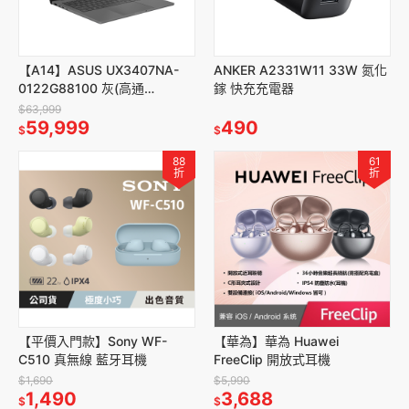
【A14】ASUS UX3407NA-
ANKER A2331W11 33W 氮化
0122G88100 灰(高通
鎵 快充充電器
X2E88100/14/16G/512G/W11
$63,999
59,999
490
$
$
88
61
折
折
【平價入門款】Sony WF-
【華為】華為 Huawei
C510 真無線 藍牙耳機
FreeClip 開放式耳機
$1,690
$5,990
1,490
3,688
$
$