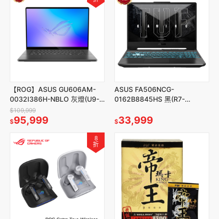
【ROG】ASUS GU606AM-
ASUS FA506NCG-
0032I386H-NBLO 灰燈(U9-
0162B8845HS 黑(R7-
386H/16/32G/1T/5060)
8845HS/16G/512G/3050)
$109,999
95,999
33,999
$
$
8
折