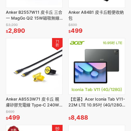
Anker B2557W11 皮卡丘 三合
Anker A84B1 皮卡丘輕便收納
一 MagGo Qi2 15W磁吸無線
包
充電座
$3,290
$699
2,890
499
$
$
71
折
Anker A8553W71 皮卡丘 親
【宏碁】Acer Iconia Tab V11-
膚矽膠充電線 Type-C 240W
22M LTE 10.95吋 (4G/128G)
1.8M
墨霧綠
$699
499
8,488
$
$
86