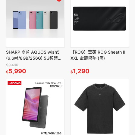
SHARP 夏普 AQUOS wish5
【ROG】華碩 ROG Sheath II
(6.6吋/8GB/256G) 5G智慧手
XXL 電競鼠墊 (黑)
機
$9,490
5,990
1,290
$
$