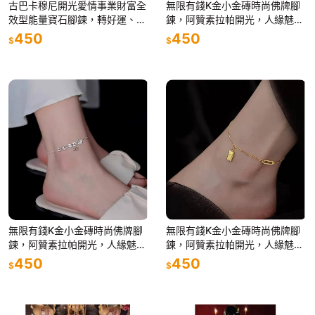
古巴卡穆尼開光愛情事業財富全
無限有錢K金小金磚時尚佛牌腳
效型能量寶石腳鍊，轉好運、去
鍊，阿贊素拉帕開光，人緣魅
黴運、財運、事業、挽回愛情、
力、正偏財、事業成功順利、人
450
450
$
$
防小三、增強愛情與異性緣H25
緣六合、扭轉運勢、旺投資H27
無限有錢K金小金磚時尚佛牌腳
無限有錢K金小金磚時尚佛牌腳
鍊，阿贊素拉帕開光，人緣魅
鍊，阿贊素拉帕開光，人緣魅
力、正偏財、事業成功順利、人
力、正偏財、事業成功順利、人
450
450
$
$
緣六合、扭轉運勢、旺投資H28
緣六合、扭轉運勢、旺投資H29