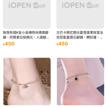
無限有錢K金小金磚時尚佛牌腳
古巴卡穆尼開光愛情事業財富全
鍊，阿贊素拉帕開光，人緣魅
效型能量寶石腳鍊，轉好運、去
力、正偏財、事業成功順利、人
黴運、財運、事業、挽回愛情、
450
450
$
$
緣六合、扭轉運勢、旺投資F29
防小三、增強愛情與異性緣F25