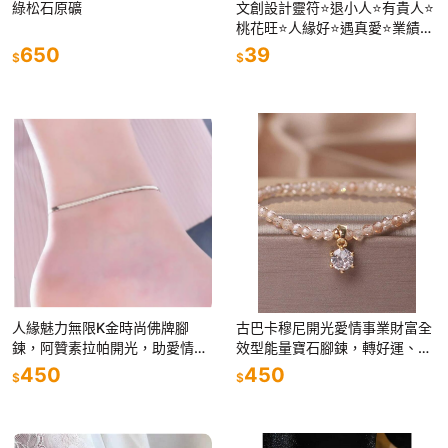
綠松石原礦
文創設計靈符⭐️退小人⭐️有貴人⭐️
桃花旺⭐️人緣好⭐️遇真愛⭐️業績好
⭐️奧客斬⭐️錢多多⭐️不加班感情風
650
39
$
$
水事業招財
人緣魅力無限K金時尚佛牌腳
古巴卡穆尼開光愛情事業財富全
鍊，阿贊素拉帕開光，助愛情、
效型能量寶石腳鍊，轉好運、去
充滿魅力、挽回感情、人緣桃
黴運、財運、事業、挽回愛情、
450
450
$
$
花、人見人愛、招財轉運、事業
防小三、增強愛情與異性緣H07
H04