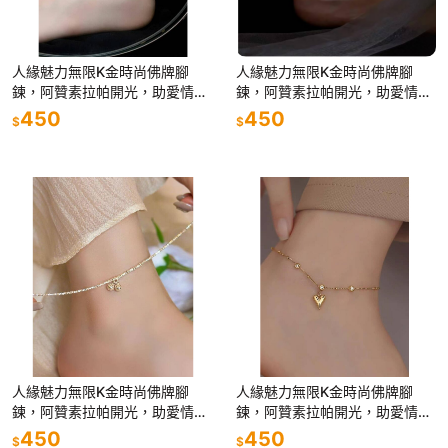
人緣魅力無限K金時尚佛牌腳
人緣魅力無限K金時尚佛牌腳
鍊，阿贊素拉帕開光，助愛情、
鍊，阿贊素拉帕開光，助愛情、
充滿魅力、挽回感情、人緣桃
充滿魅力、挽回感情、人緣桃
450
450
$
$
花、人見人愛、招財轉運、事業
花、人見人愛、招財轉運、事業
H12
H14
人緣魅力無限K金時尚佛牌腳
人緣魅力無限K金時尚佛牌腳
鍊，阿贊素拉帕開光，助愛情、
鍊，阿贊素拉帕開光，助愛情、
充滿魅力、挽回感情、人緣桃
充滿魅力、挽回感情、人緣桃
450
450
$
$