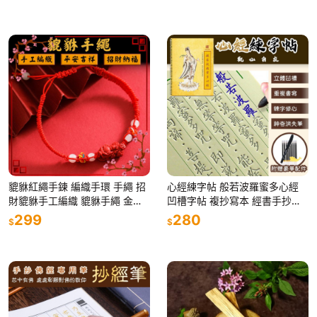
攝道具 香檳杯 黃金杯
招財旺運 轉運 鑰匙圈
貔貅紅繩手鍊 編織手環 手繩 招
心經練字帖 般若波羅蜜多心經
財貔貅手工編織 貔貅手繩 金剛
凹槽字帖 複抄寫本 經書手抄本
結 男女手工編織 紅手繩 本命年
練字帖 抄寫本 心經手抄本
299
280
$
$
招財 避凶 僻邪 開運