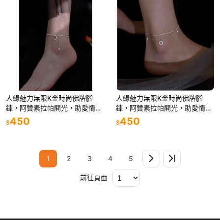
人緣魅力無限K金時尚佛牌腳
人緣魅力無限K金時尚佛牌腳
鍊，阿贊素拉帕開光，助愛情、
鍊，阿贊素拉帕開光，助愛情、
充滿魅力、挽回感情、人緣桃
充滿魅力、挽回感情、人緣桃
450
450
$
$
花、人見人愛、招財轉運、事業
花、人見人愛、招財轉運、事業
F16
F14
1
2
3
4
5
前往頁面