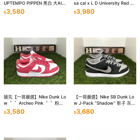
UPTEMPO PIPPEN 黑白 大AIR
sa cai x L D University Red 解
氣墊 男女鞋 414962-002
構DJ4877-300
3,580
3,980
$
$
搶先【一哥嚴選】Nike Dunk Lo
【一哥嚴選】Nike SB Dunk Lo
w ＇＇ Archeo Pink ＇＇ 粉白
w J-Pack “Shadow” 影子 灰
女鞋 男女鞋 DD1503-111
籃球鞋 BQ6817-007
3,580
3,680
$
$