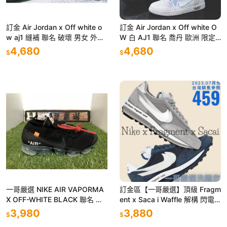
訂金 Air Jordan x Off white o
訂金 Air Jordan x Off white O
w aj1 縫補 聯名 破壞 男女 外銷
W 白 AJ1 聯名 喬丹 歐洲 限定
貨 AA3834-101
男女 AQ0818-100
4,680
4,680
$
$
一哥嚴選 NIKE AIR VAPORMA
訂金區【一哥嚴選】頂級 Fragm
X ΟFF-WHITЕ BLACK 聯名 氣
ent x Saca i Waffle 解構 閃電
墊鞋 慢跑鞋 AA3831-002
藤原浩 灰 DH2684-001
3,980
3,880
$
$