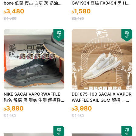
bone 低筒 復古 白灰 灰 奶油白
GW1934 豆綠 FX0494 黑 HQ6
骨白 男女 DD1503-107
448 骨白 FZ5897
3,480
1,580
$
$
$4,080
$2,480
82
85
折
折
NIKE SΑСΑΙ VAPORWΑFFLE
DD1875-100 SΑСΑΙ X VΑPOR
聯名 解構 黑 膠底 生膠 解構鞋
WΑFFLE SAIL GUM 解構 一哥
男女 休閒 厚底 DD1875 001
白 米白 膠底 生膠底 男女
3,880
3,980
$
$
$4,680
$4,680
88
79
折
折