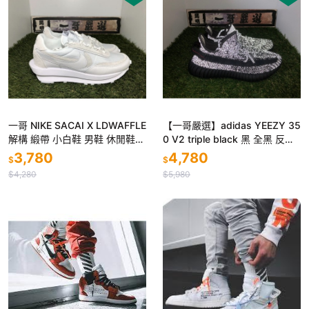
一哥 ΝΙΚЕ SΑСΑΙ X LDWAFFLE
【一哥嚴選】adidas YEEZY 35
解構 緞帶 小白鞋 男鞋 休閒鞋
0 V2 triple black 黑 全黑 反光
女鞋 全白鞋 BV0073 101
滿天星 男女 FU9007
3,780
4,780
$
$
$4,280
$5,980