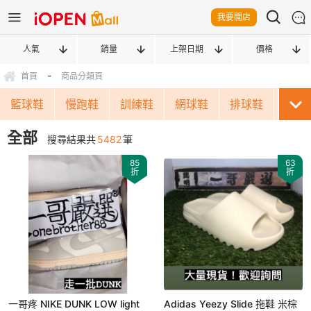
我要開店
人氣
銷量
上架日期
價格
-
首頁
商品分類頁
籃球鞋
慢跑鞋
訓練鞋
網球鞋
排球鞋
羽毛
全部
搜尋結果共
5482
筆
85
63
折
折
一哥疼 ΝΙΚЕ DUΝΚ LOW light
Аdidаs Yeezy Slide 拖鞋 米棕