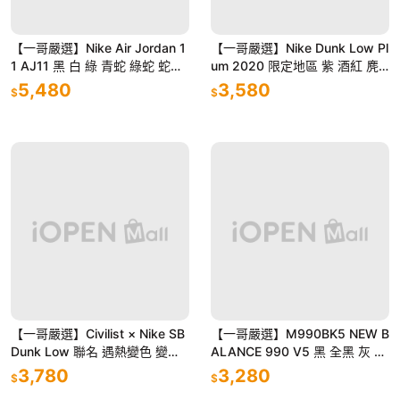
【一哥嚴選】Nike Air Jordan 1
【一哥嚴選】Nike Dunk Low Pl
1 AJ11 黑 白 綠 青蛇 綠蛇 蛇紋
um 2020 限定地區 紫 酒紅 麂
男女鞋 528895-033
皮 滑板鞋 CU1726-500
5,480
3,580
$
$
【一哥嚴選】Civilist × Nike SB
【一哥嚴選】M990BK5 NEW B
Dunk Low 聯名 遇熱變色 變色
ALANCE 990 V5 黑 全黑 灰 麂
龍 熱成像 CZ5123-001
皮 美製 復古 慢跑鞋 男女鞋
3,780
3,280
$
$