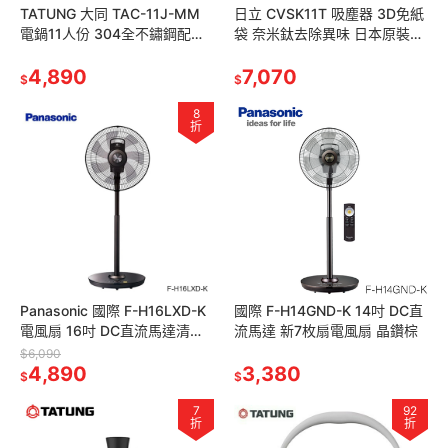
TATUNG 大同 TAC-11J-MM
日立 CVSK11T 吸塵器 3D免紙
電鍋11人份 304全不鏽鋼配件
袋 奈米鈦去除異味 日本原裝進
保溫切換開關
口
4,890
7,070
$
$
8
折
Panasonic 國際 F-H16LXD-K
國際 F-H14GND-K 14吋 DC直
電風扇 16吋 DC直流馬達清淨
流馬達 新7枚扇電風扇 晶鑽棕
型 7枚扇 晶鑽棕
$6,090
4,890
3,380
$
$
7
92
折
折