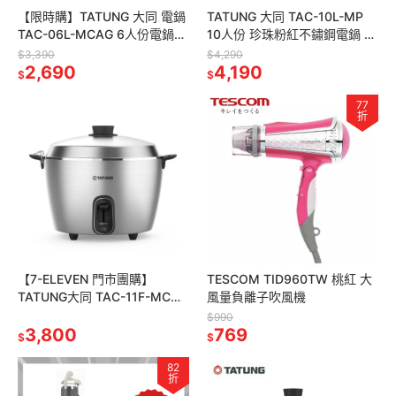
【限時購】TATUNG 大同 電鍋
TATUNG 大同 TAC-10L-MP
TAC-06L-MCAG 6人份電鍋
10人份 珍珠粉紅不鏽鋼電鍋 全
文藝金 全不鏽鋼配件 簡配
配 大同電鍋
$3,390
$4,290
2,690
4,190
$
$
77
折
【7-ELEVEN 門市團購】
TESCOM TID960TW 桃紅 大
TATUNG大同 TAC-11F-MCM
風量負離子吹風機
霧面全不鏽鋼電鍋 11人份 簡配
$990
3,800
769
$
$
82
折