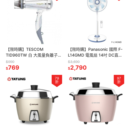
【限時購】TESCOM
【限時購】Panasonic 國際 F-
TID960TW 白 大風量負離子吹
L14GMD 電風扇 14吋 DC直流
風機
馬達 新7枚扇
$990
$3,690
769
2,790
$
$
79
97
折
折