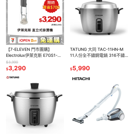
【7-ELEVEN 門市團購】
TATUNG 大同 TAC-11HN-M
Electrolux伊萊克斯 E7GS1-
11人份全不鏽鋼電鍋 316不鏽
74OW 直立式掛燙機 燕麥白
鋼
$3,990
3,290
5,990
$
$