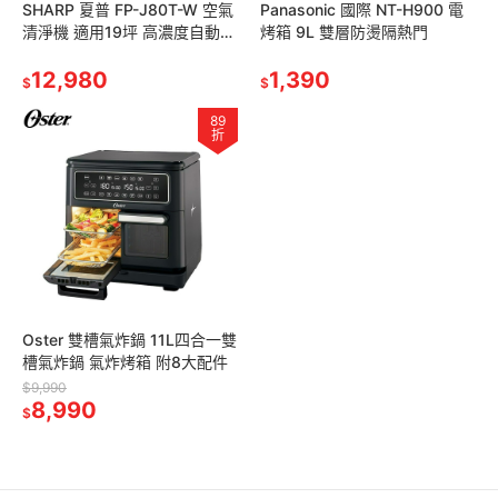
SHARP 夏普 FP-J80T-W 空氣
Panasonic 國際 NT-H900 電
清淨機 適用19坪 高濃度自動除
烤箱 9L 雙層防燙隔熱門
菌離子25000
12,980
1,390
$
$
89
折
Oster 雙槽氣炸鍋 11L四合一雙
槽氣炸鍋 氣炸烤箱 附8大配件
$9,990
8,990
$