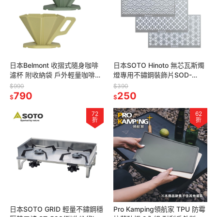
日本Belmont 收摺式隨身咖啡
日本SOTO Hinoto 無芯瓦斯燭
濾杯 附收納袋 戶外輕量咖啡滴
燈專用不鏽鋼裝飾片SOD-
漏架 日製露營手沖濾杯 咖啡滴
2604(麻葉/七寶/青海波)
$990
$390
頭
790
250
$
$
72
62
折
折
日本SOTO GRID 輕量不鏽鋼穩
Pro Kamping領航家 TPU 防霉