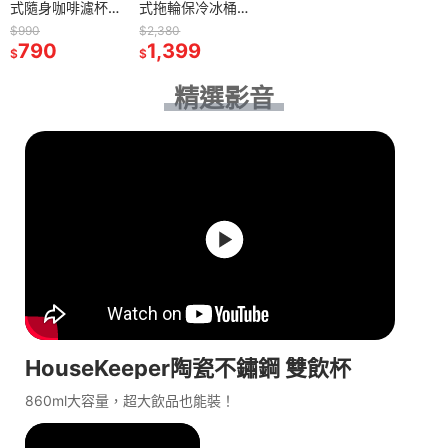
式隨身咖啡濾杯
式拖輪保冷冰桶
附收納袋 戶外輕
18L(奶茶色/鐵灰
$990
$2,380
量咖啡滴漏架 日
790
色) 戶外露營野餐
1,399
$
$
製露營手沖濾杯
發泡保冷箱 釣魚
咖啡滴頭
冰箱 烤肉冰桶 攜
精選影音
帶式行動冰箱
HouseKeeper陶瓷不鏽鋼 雙飲杯
860ml大容量，超大飲品也能裝！