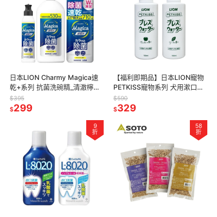
日本LION Charmy Magica速
【福利即期品】日本LION寵物
乾+系列 抗菌洗碗精_清澈檸檬
PETKISS寵物系列 犬用漱口水
香 (220ml／530ml／710ml)
150ml_薄荷 (有效
$395
$590
299
期:2026.08.03)
329
$
$
9
58
折
折