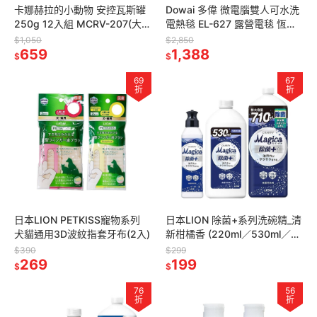
卡娜赫拉的小動物 安控瓦斯罐
Dowai 多偉 微電腦雙人可水洗
250g 12入組 MCRV-207(大容
電熱毯 EL-627 露營電毯 恆溫
量防爆CRV卡式罐 戶外露營野
電毯 溫控發熱毯 低瓦數 暖毯
$1,050
$2,850
炊瓦斯瓶)
659
1,388
$
$
69
67
折
折
日本LION PETKISS寵物系列
日本LION 除菌+系列洗碗精_清
犬貓通用3D波紋指套牙布(2入)
新柑橘香 (220ml／530ml／
710ml)
$390
$299
269
199
$
$
76
56
折
折