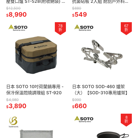
壓雙口爐 ST-528(附收納袋) 薄
抗菌砧板 2入組 耐刮戶外料理
型戶外露營卡式爐 防風瓦斯爐
砧板 露營野餐切菜板
$12,500
$880
8,990
549
$
$
78
67
折
折
日本 SOTO 10吋荷蘭鍋專用 -
日本 SOTO SOD-460 爐架
保冷保溫悶燒調理組 ST-920
（大）【SOD-310專用爐架】
$4,980
$990
3,890
660
$
$
8
折