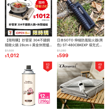
【限時購】妙管家 304不鏽鋼
日本SOTO 伸縮防風點火器(黑
精緻火鍋 28cm＋黃金休閒爐
色) ST-480CBKEXP 填充式打
K071G(含鍋蓋)
火機 附防塵蓋 露營 野營
$1,599
$1,280
1,012
599
$
$
63
49
折
折