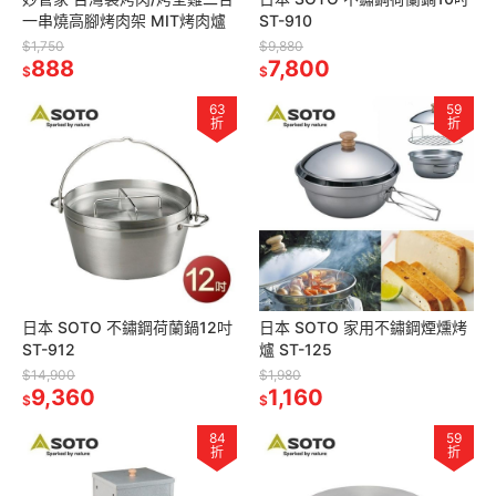
一串燒高腳烤肉架 MIT烤肉爐
ST-910
$1,750
$9,880
888
7,800
$
$
63
59
折
折
日本 SOTO 不鏽鋼荷蘭鍋12吋
日本 SOTO 家用不鏽鋼煙燻烤
ST-912
爐 ST-125
$14,900
$1,980
9,360
1,160
$
$
84
59
折
折