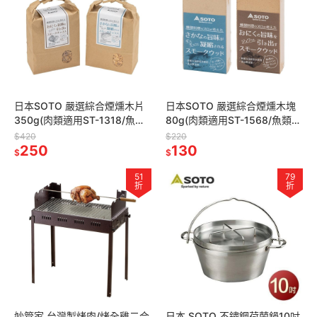
日本SOTO 嚴選綜合煙燻木片
日本SOTO 嚴選綜合煙燻木塊
350g(肉類適用ST-1318/魚類
80g(肉類適用ST-1568/魚類適
適用ST-1319) 煙燻料理 煙燻木
用ST-1569) 煙燻料理 煙燻木
$420
$220
材
250
材
130
$
$
51
79
折
折
妙管家 台灣製烤肉/烤全雞二合
日本 SOTO 不鏽鋼荷蘭鍋10吋