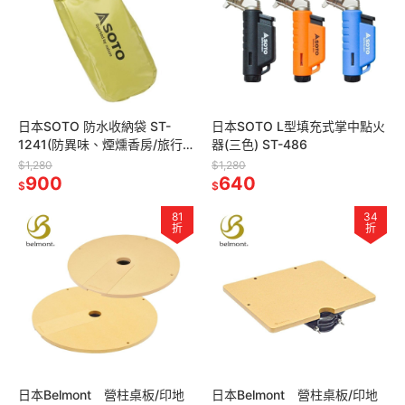
日本SOTO 防水收納袋 ST-
日本SOTO L型填充式掌中點火
1241(防異味、煙燻香房/旅行
器(三色) ST-486
用)
$1,280
$1,280
900
640
$
$
81
34
折
折
日本Belmont 營柱桌板/印地
日本Belmont 營柱桌板/印地