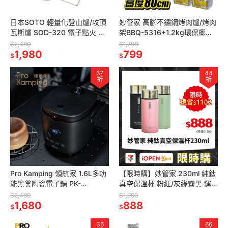
日本SOTO 輕量化登山爐/攻頂
妙管家 高腳不鏽鋼烤肉爐/烤肉
瓦斯爐 SOD-320 電子點火 野
架BBQ-5316+1.2kg環保椰炭3
營高山爐 露營野炊爐頭
入 中秋燒烤超值組 露營炭烤爐
$2,480
$1,700
1,980
799
$
$
67
44
折
折
Pro Kamping 領航家 1.6L多功
【限時購】妙管家 230ml 純鈦
能黑釜陶瓷電子鍋 PK-
真空保溫杯 粉紅/灰綠霧黑 運
EC4W2L 四人份露營飯鍋 租屋
動登山保溫瓶/純鈦水壺/露營杯
$2,480
$1,990
族料理鍋 電鍋
1,680
具
888
$
$
36
66