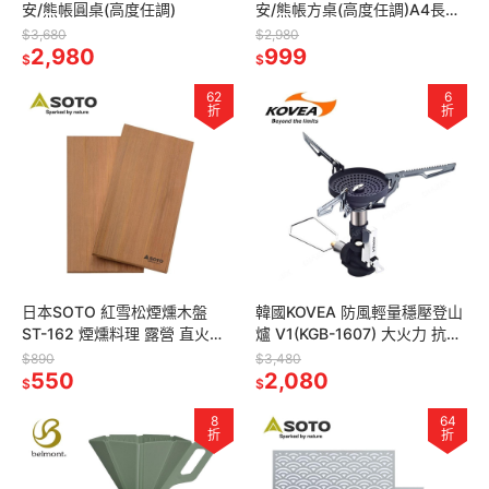
安/熊帳圓桌(高度任調)
安/熊帳方桌(高度任調)A4長方
型 BM-358
$3,680
$2,980
2,980
999
$
$
62
6
折
折
日本SOTO 紅雪松煙燻木盤
韓國KOVEA 防風輕量穩壓登山
ST-162 煙燻料理 露營 直火料
爐 V1(KGB-1607) 大火力 抗低
理
溫 瓦斯爐 攻頂爐 高山爐 野營
$890
$3,480
550
爐頭 登山
2,080
$
$
8
64
折
折