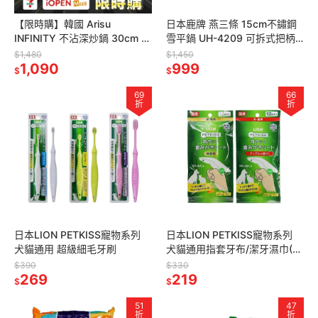
【限時購】韓國 Arisu
日本鹿牌 燕三條 15cm不鏽鋼
INFINITY 不沾深炒鍋 30cm /
雪平鍋 UH-4209 可拆式把柄
32cm 可用IH電磁 深型《贈
湯鍋
$1,480
$1,450
LION洗碗精》
1,090
999
$
$
69
66
折
折
日本LION PETKISS寵物系列
日本LION PETKISS寵物系列
犬貓通用 超級細毛牙刷
犬貓通用指套牙布/潔牙濕巾(12
入)
$390
$330
269
219
$
$
51
47
折
折