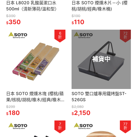
日本 L8020 乳酸菌漱口水
日本 SOTO 煙燻木片－小 (櫻
500ml（清新薄荷/溫和型）
桃/胡桃/經典/橡木桶)
$390
$190
350
110
$
$
6
72
折
折
補貨中
日本 SOTO 煙燻木塊 (櫻桃/蘋
SOTO 雙口爐專用鐵烤盤ST-
果/核桃/胡桃/橡木/經典/橡木
526GS
桶)
$299
$2,980
180
2,150
$
$
7
77
折
折