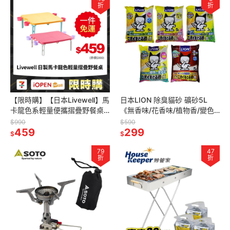
折
折
【限時購】【日本Livewell】馬
日本LION 除臭貓砂 礦砂5L
卡龍色系輕量便攜摺疊野餐桌
《無香味/花香味/植物香/變色
(附杯架) 日本製 含掛勾 戶外露
款/強效除臭款(7歲以上適用)》
$990
$590
營桌 收納桌 手提桌
459
299
$
$
79
47
折
折