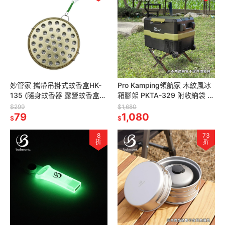
妙管家 攜帶吊掛式蚊香盒HK-
Pro Kamping領航家 木紋風冰
135 (隨身蚊香器 露營蚊香盒
箱腳架 PKTA-329 附收納袋 可
防蚊蟲 日式蚊香盒)
調冰桶腳架 折疊冰箱架 露營行
$299
$1,680
79
動冰箱架
1,080
$
$
8
73
折
折