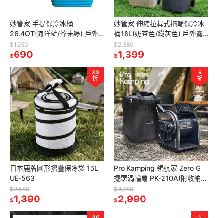
妙管家 手提保冷冰桶
妙管家 伸縮拉桿式拖輪保冷冰
26.4QT(海洋藍/芥末綠) 戶外
桶18L(奶茶色/鐵灰色) 戶外露
露營野餐發泡保冷箱 釣魚冰箱
營野餐發泡保冷箱 釣魚冰箱 烤
$1,250
$2,380
烤肉冰桶 攜帶式行動冰箱
690
肉冰桶 攜帶式行動冰箱
1,399
$
$
38
6
折
折
日本鹿牌圓形摺疊保冷袋 16L
Pro Kamping 領航家 Zero G
UE-563
擺頭渦輪扇 PK-210A(附收納
袋) 大風力循環扇 露營風扇 廣
$3,580
$4,980
1,390
角風扇
2,990
$
$
46
5