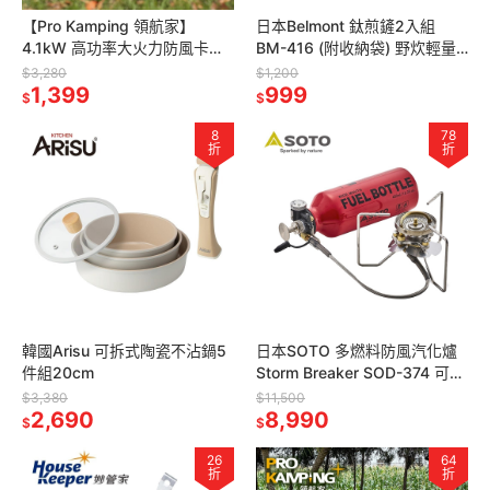
【Pro Kamping 領航家】
日本Belmont 鈦煎鏟2入組
4.1kW 高功率大火力防風卡式
BM-416 (附收納袋) 野炊輕量
瓦斯爐 X4100II 附軍綠質感硬
化鍋鏟 鐵板燒平煎匙 戶外露營
$3,280
$1,200
盒(坦克戰術風)
1,399
廚具
999
$
$
8
78
折
折
韓國Arisu 可拆式陶瓷不沾鍋5
日本SOTO 多燃料防風汽化爐
件組20cm
Storm Breaker SOD-374 可用
汽油去漬油瓦斯 抗低溫高山爐
$3,380
$11,500
2,690
攻頂爐
8,990
$
$
26
64
折
折