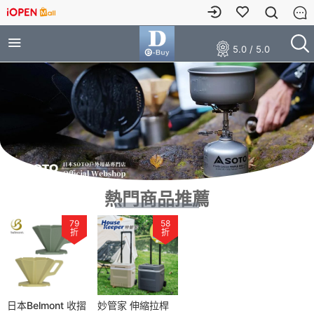
5.0 / 5.0
熱門商品推薦
79
58
折
折
日本Belmont 收摺
妙管家 伸縮拉桿