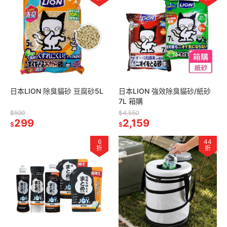
日本LION 除臭貓砂 豆腐砂5L
日本LION 強效除臭貓砂/紙砂
7L 箱購
$590
$4,550
299
2,159
$
$
6
44
折
折