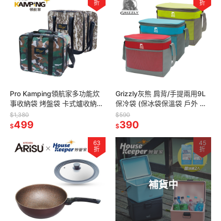
折
折
Pro Kamping領航家多功能炊
Grizzly灰熊 肩背/手提兩用9L
事收納袋 烤盤袋 卡式爐收納袋
保冷袋 (保冰袋保溫袋 戶外 露
餐具袋 露營收納 裝備袋 兩色可
營 釣魚 保冰袋)
$1,380
$590
選
499
390
$
$
63
45
折
折
補貨中