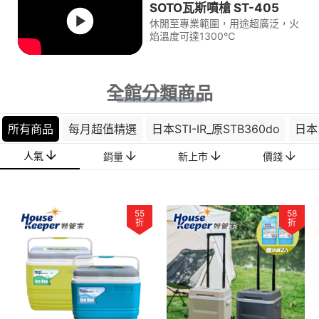
SOTO瓦斯噴槍 ST-405
休閒至專業範圍，用途超廣泛，火
焰溫度可達1300℃
全館分類商品
所有商品
每月超值精選
日本STI-IR_原STB360do
日本 
人氣
銷量
新上市
價錢
55
58
折
折