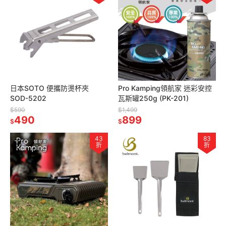
日本SOTO 便攜防燙杯夾
Pro Kamping領航家 迷彩安控
SOD-5202
瓦斯罐250g (PK-201)
$590
$1,499
490
899
$
$
43
83
折
折