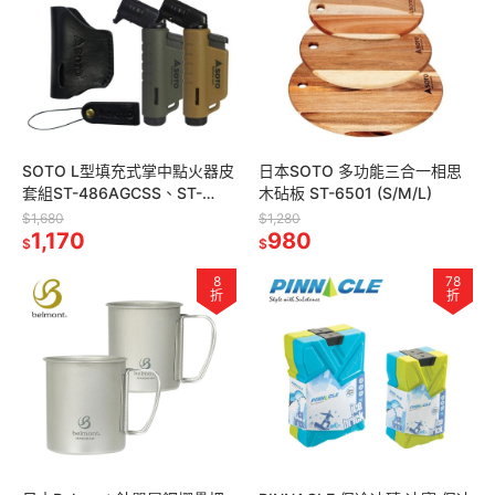
SOTO L型填充式掌中點火器皮
日本SOTO 多功能三合一相思
套組ST-486AGCSS、ST-
木砧板 ST-6501 (S/M/L)
486CTCSS
$1,680
$1,280
1,170
980
$
$
8
78
折
折