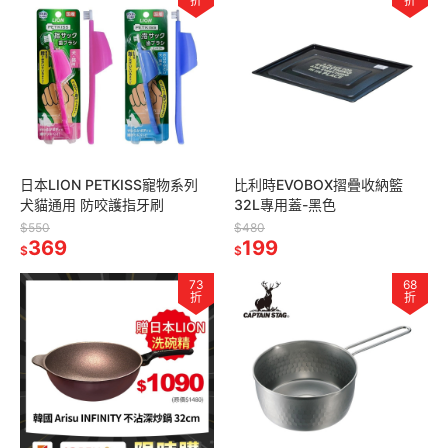
折
折
日本LION PETKISS寵物系列
比利時EVOBOX摺疊收納籃
犬貓通用 防咬護指牙刷
32L專用蓋-黑色
$550
$480
369
199
$
$
73
68
折
折