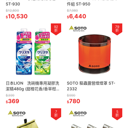
ST-930
件組 ST-950
$12,800
$7,980
10,530
6,440
$
$
92
79
折
折
日本LION 洗碗機專用凝膠洗
SOTO 驅蟲露營燈燈罩 ST-
潔精480g (甜橙花香/香草柑
2332
橘)【單罐賣場】
$399
$990
369
780
$
$
7
5
折
折