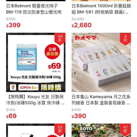
日本Belmont 輕量夜光哨子
日本Belmont 1000ml 折疊鈦鍋
BM-119 防災防身登山螢光哨
組 BM-581 (附收納袋 鍋蓋/盤)
野營輕量化鍋具 登山戶外套鍋
$500
$3,680
399
2,680
$
$
49
8
折
折
【限時購】Kouyu 光友 日製保
日本龜山 Kameyama 月之花系
冷劑/冰磚500g 冰寶 保冷磚 冰
列線香 日本製 盒裝香氛線香 居
磚 凍磚 露營保冷 野餐
家薰香 多款香味任選 月の花
$140
$490
69
390
$
$
63
47
折
折