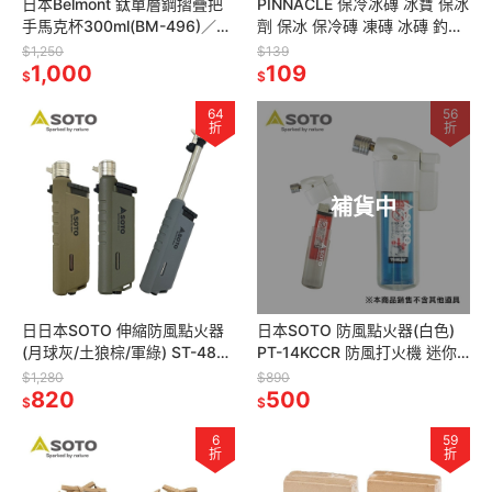
日本Belmont 鈦單層鋼摺疊把
PINNACLE 保冷冰磚 冰寶 保冰
手馬克杯300ml(BM-496)／
劑 保冰 保冷磚 凍磚 冰磚 釣魚
450ml(BM-497) 登山鈦杯 隨
露營野營保冷保鮮
$1,250
$139
行露營杯
1,000
109
$
$
64
56
折
折
補貨中
日日本SOTO 伸縮防風點火器
日本SOTO 防風點火器(白色)
(月球灰/土狼棕/軍綠) ST-487
PT-14KCCR 防風打火機 迷你
限定系列
點火槍
$1,280
$890
820
500
$
$
6
59
折
折