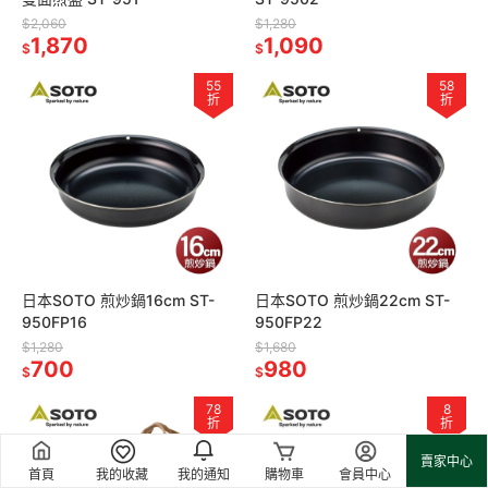
$2,060
$1,280
1,870
1,090
$
$
55
58
折
折
日本SOTO 煎炒鍋16cm ST-
日本SOTO 煎炒鍋22cm ST-
950FP16
950FP22
$1,280
$1,680
700
980
$
$
78
8
折
折
賣家中心
首頁
我的收藏
我的通知
購物車
會員中心