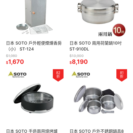
日本 SOTO 戶外輕便煙燻香房
日本 SOTO 兩用荷蘭鍋10吋
（小） ST-124
ST-910DL
$1,980
$13,900
1,670
8,190
$
$
82
81
折
折
日本 SOTO 手造兩用燒烤爐
日本 SOTO 戶外不銹鋼鍋具8