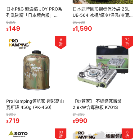
日本P&G 超濃縮 JOY PRO系
日本鹿牌圓形摺疊保冷袋 26L
列洗碗精「日本境內版」
UE-564 冰桶/保冷/保溫/冷藏
(280ml／390ml／650ml /
箱/保溫箱/冰箱/保鮮
$250
$3,580
920ml)
149
1,590
$
$
8
72
折
折
Pro Kamping領航家 迷彩高山
【妙管家】 不鏽鋼瓦斯爐
瓦斯罐 450g (PK-450)
2.9kW含導熱板 K701S
$900
$1,380
719
990
$
$
83
6
折
折