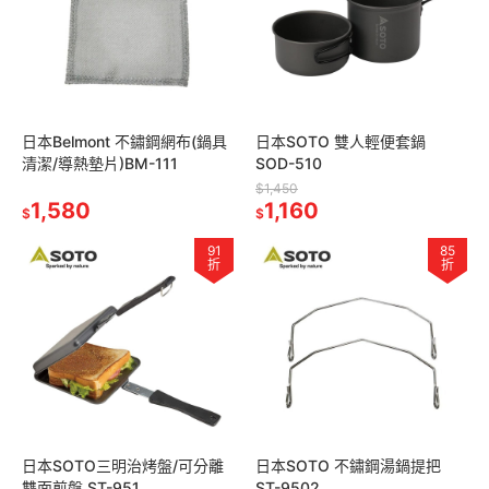
日本Belmont 不鏽鋼網布(鍋具
日本SOTO 雙人輕便套鍋
清潔/導熱墊片)BM-111
SOD-510
$1,450
1,580
1,160
$
$
91
85
折
折
日本SOTO三明治烤盤/可分離
日本SOTO 不鏽鋼湯鍋提把
雙面煎盤 ST-951
ST-9502