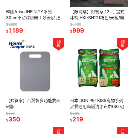
韓國Arisu INFINITY系列
【限時購】妙管家 12L手提式
30cm不沾深炒鍋＋妙管家 通
冰桶 HKI-BN12(粉色/天藍/霧
用矽膠玻璃蓋(26-
黑) 戶外保冷箱 露營野餐烤肉
$1,880
$2,180
30cm)HKGL-2630
1,189
冰桶 車載 釣魚冰箱
999
$
$
59
66
折
折
【妙管家】台灣製多功能雙面
日本LION PETKISS寵物系列
砧版
犬貓通用齒垢清潔布巾(30入)
$590
$330
350
219
$
$
67
41