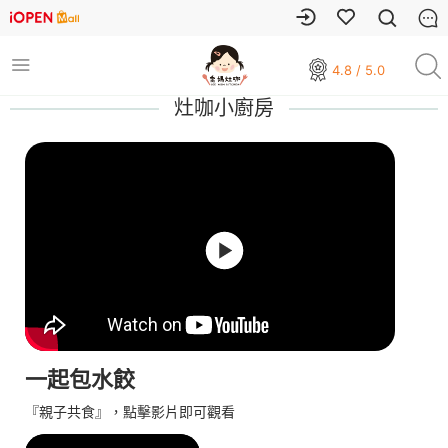
4.8 / 5.0
灶咖小廚房
一起包水餃
『親子共食』，點擊影片即可觀看