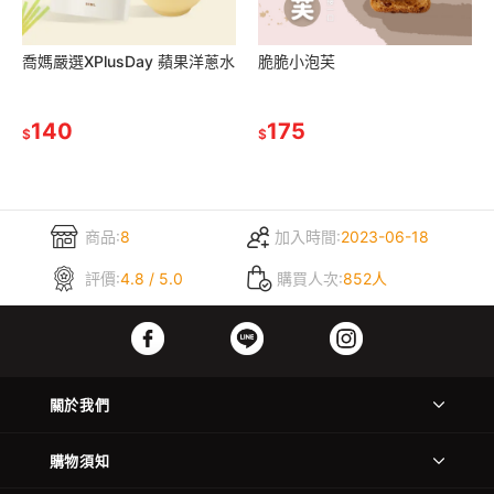
喬媽嚴選XPlusDay 蘋果洋蔥水
脆脆小泡芙
140
175
$
$
商品:
8
加入時間:
2023-06-18
評價:
4.8 / 5.0
購買人次:
852人
關於我們
購物須知