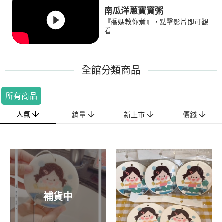
南瓜洋蔥寶寶粥
『喬媽教你煮』，點擊影片即可觀
看
全館分類商品
所有商品
人氣
銷量
新上市
價錢
補貨中