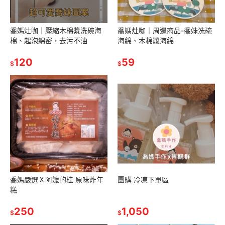
￼喬媽灶咖｜壓縮木棉漿洗碗海
喬媽灶咖｜周邊商品-喬妹洗碗
棉、起泡綿密，去污不油
海綿、木棉漿海綿
120
59
$
$
喬媽嚴選Ｘ阿嬤的桂 原味炸年
團購 冷凍下單區
糕
250
1,050
$
$