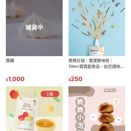
補貨中
團購
喬媽灶咖｜寶寶鮮味粉｜
10m+寶寶副食品、幼兒調味
品、寶寶調味粉
1,000
250
$
$