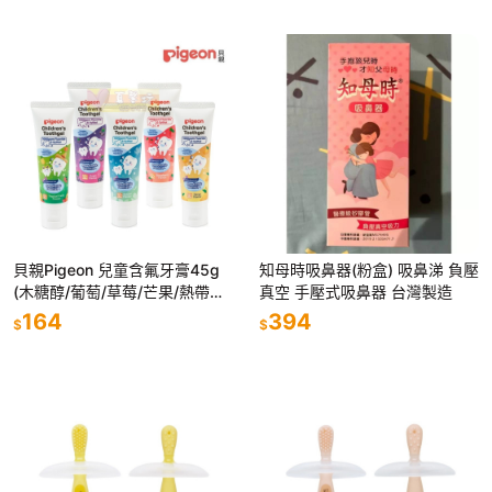
貝親Pigeon 兒童含氟牙膏45g
知母時吸鼻器(粉盒) 吸鼻涕 負壓
(木糖醇/葡萄/草莓/芒果/熱帶水
真空 手壓式吸鼻器 台灣製造
果) - 兒童牙膏/防蛀牙膏
164
394
$
$