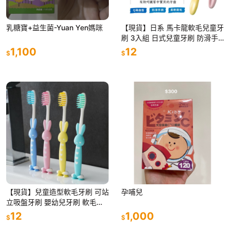
乳糖寶+益生菌-Yuan Yen媽咪
【現貨】日系 馬卡龍軟毛兒童牙
刷 3入組 日式兒童牙刷 防滑手
柄 軟毛牙刷 兒童牙刷 寶寶牙刷
1,100
12
$
$
牙刷 旅行刷牙 造型牙刷
【現貨】兒童造型軟毛牙刷 可站
孕哺兒
立吸盤牙刷 嬰幼兒牙刷 軟毛刷
頭 兔兔牙刷 造型牙刷 可直立 寶
12
1,000
$
$
寶牙刷 不傷牙齒 旅行牙刷