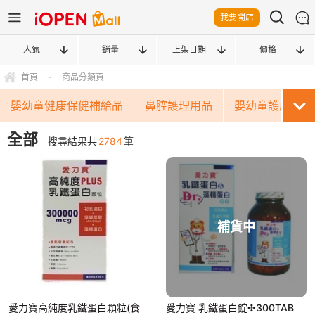
我要開店
人氣
銷量
上架日期
價格
-
首頁
商品分類頁
嬰幼童健康保健補給品
鼻腔護理用品
嬰幼童護膚產品
全部
搜尋結果共
2784
筆
補貨中
愛力寶高純度乳鐵蛋白顆粒(食
愛力寶 乳鐵蛋白錠✣300TAB