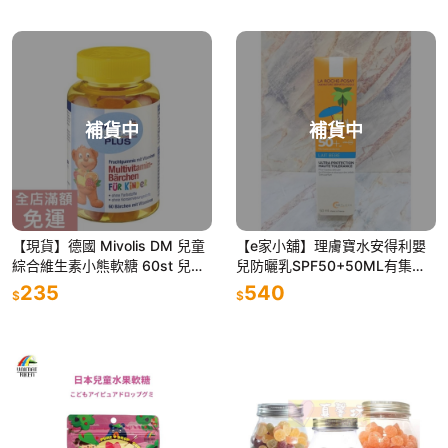
補貨中
補貨中
【現貨】德國 Mivolis DM 兒童
【e家小舖】理膚寶水安得利嬰
綜合維生素小熊軟糖 60st 兒童
兒防曬乳SPF50+50ML有集點
軟糖 合格中文標 合格食品登錄
序號公司貨
235
540
$
$