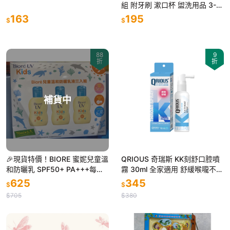
組 附牙刷 漱口杯 盥洗用品 3-5
歲適用 KTB5
163
195
$
$
88
9
折
折
補貨中
🎉現貨特價！BIORE 蜜妮兒童溫
QRIOUS 奇瑞斯 KK刻舒口腔噴
和防曬乳 SPF50+ PA+++每瓶7
霧 30ml 全家適用 舒緩喉嚨不適
0毫升3瓶入-吉兒好市多COSTC
立即噴！立即舒緩！
625
345
$
$
O代購
$705
$380