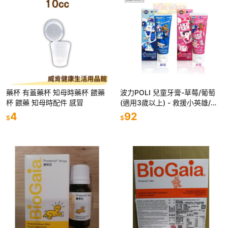
藥杯 有蓋藥杯 知母時藥杯 餵藥
波力POLI 兒童牙膏-草莓/葡萄
杯 餵藥 知母時配件 感冒
(適用3歲以上) - 救援小英雄/兒
童牙膏
4
92
$
$