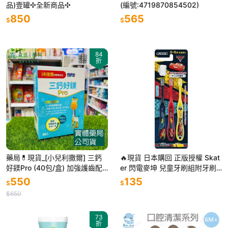
品)壹罐✣全新商品✣
(編號:4719870854502)
850
565
$
$
84
折
藥局💊現貨_[小兒利撒爾] 三鈣
🔥現貨 日本購回 正版授權 Skat
好鎂Pro (40包/盒) 加強護齒配
er 閃電麥坤 兒童牙刷組附牙刷
方 成長鈣鎂升級版 鳳梨口味
蓋 兒童牙刷 牙刷 3-5歲 3支入
550
135
$
$
$650
73
折