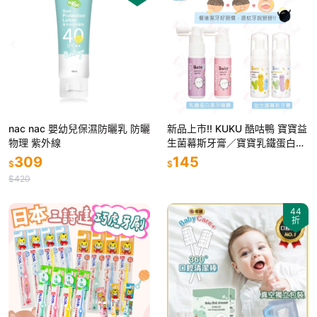
nac nac 嬰幼兒保濕防曬乳 防曬
新品上市!! KUKU 酷咕鴨 寶寶益
物理 紫外線
生菌幕斯牙膏／寶寶乳鐵蛋白潔
牙噴霧 寶寶潔牙 6M+
309
145
$
$
$420
44
折