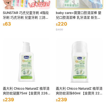
SUNSTAR 巧虎兒童牙刷 4階段
baby care+寶寶口腔清潔棒 嬰
牙刷 巧虎牙刷 兒童牙刷 三詩達
兒口腔清潔棒 乳牙清潔 新生嬰
日本
幼兒刷牙棉棒 洗舌苔神器
63
220
$
$
$499
義大利 Chicco NaturalZ 植萃清
義大利 Chicco NaturalZ 植萃清
爽防蚊凝露75ml【金寶貝 2263
爽防蚊滾珠60ml 【金寶貝 226
13】
312】
239
239
$
$