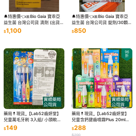
🔔特惠價👈🎀Bio Gaia 寶乖亞
🔔特惠價👈🎀Bio Gaia 寶乖亞
益生菌 台灣公司貨 滴劑 (出貨時
益生菌 台灣公司貨 錠劑/30顆
去除QR碼)
(出貨時去除QR碼)
1,100
850
$
$
96
折
藥局💊現貨_【Lab52齒妍堂】
藥局💊現貨_【Lab52齒妍堂】
兒童萬毛牙刷 3入組/ 小頭軟毛
兒童含鈣健齒噴霧Plus 20ml｜
嬰幼兒牙刷 2入組
降口腔壞菌/奶臭/口臭 奶睡清潔
149
288
$
$
大童換牙
$299