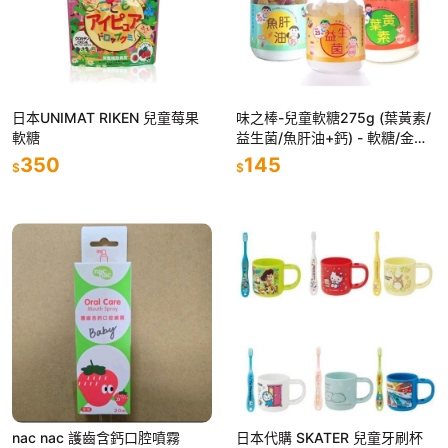
日本UNIMAT RIKEN 兒童莓果
味之棒-兒童軟糖275g (葉黃素/
軟糖
益生菌/魚肝油+鈣) - 軟糖/金盞
花/水果軟糖/兒童軟糖
350
145
$
$
nac nac 護齒含鈣口腔噴霧
日本代購 SKATER 兒童牙刷杯