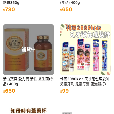
鈣粉360g
(食品) 400g
780
650
$
$
補貨中
活力寶貝 愛力寶 活性 益生菌(食
韓國2080kids 天才麵包理髮師
品) 400g
兒童牙刷 兒童牙膏 密泡蘇打/綜
合莓果
650
99
$
$