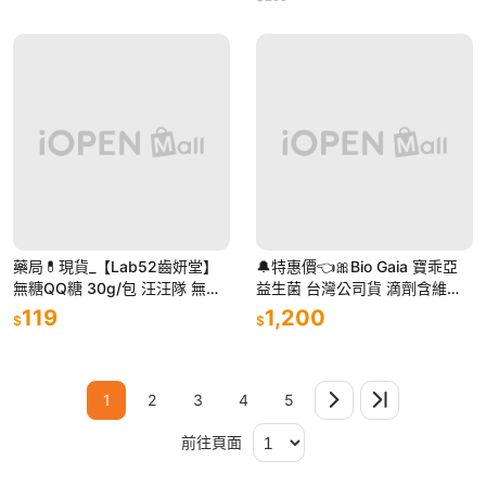
藥局💊現貨_【Lab52齒妍堂】
🔔特惠價👈🎀Bio Gaia 寶乖亞
無糖QQ糖 30g/包 汪汪隊 無糖
益生菌 台灣公司貨 滴劑含維生
機能零食 益生菌 金盞花 含葉黃
素D3 (出貨時去除QR碼)
119
1,200
$
$
素 兒童零食 無糖
1
2
3
4
5
前往頁面