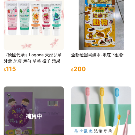
『德國代購』Logona 天然兒童
全新磁鐵書繪本-地底下動物
牙膏 牙膠 薄荷 草莓 橙子 漿果
115
200
$
$
補貨中