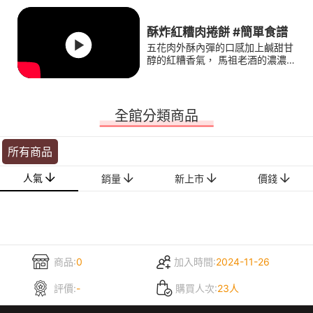
酥炸紅糟肉捲餅 #簡單食譜
五花肉外酥內彈的口感加上鹹甜甘
醇的紅糟香氣， 馬祖老酒的濃濃
酒香，讓五花的油脂更添美味。
再加上一張蔥油餅，美味的紅糟捲
餅輕鬆完成！
全館分類商品
所有商品
人氣
銷量
新上市
價錢
商品:
0
加入時間:
2024-11-26
評價:
-
購買人次:
23人