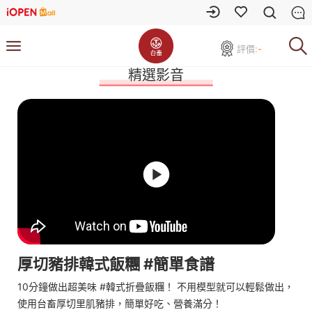
評價:
-
精選影音
厚切豬排韓式飯糰 #簡單食譜
10分鐘做出超美味 #韓式折疊飯糰！ 不用模型就可以輕鬆做出，
使用台畜厚切里肌豬排，簡單好吃、營養滿分！