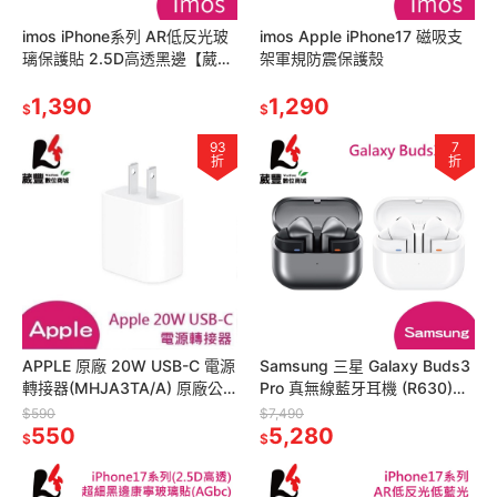
imos iPhone系列 AR低反光玻
imos Apple iPhone17 磁吸支
璃保護貼 2.5D高透黑邊【葳豐
架軍規防震保護殼
數位商城】
1,390
1,290
$
$
93
7
折
折
APPLE 原廠 20W USB-C 電源
Samsung 三星 Galaxy Buds3
轉接器(MHJA3TA/A) 原廠公
Pro 真無線藍牙耳機 (R630)
司貨【葳豐數位商城】
【葳豐數位商城】
$590
$7,490
550
5,280
$
$