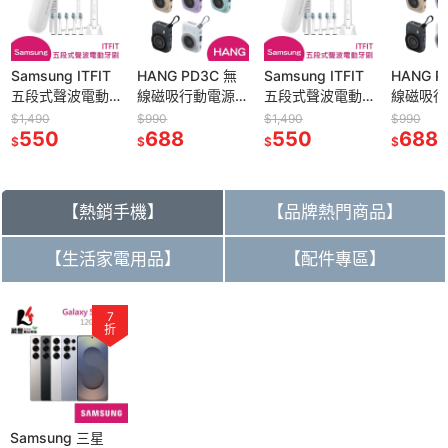
Samsung ITFIT
HANG PD3C 無
Samsung ITFIT
HANG P
五段式聲波電動
線磁吸行動電源
五段式聲波電動
線磁吸行
牙刷【葳豐數位
10000mAh
牙刷【葳豐數位
10000m
$1,490
$990
$1,490
$990
商城】
550
22.5W快充 (自帶
688
商城】
550
22.5W
688
$
$
$
$
Typec
Typec
線/Lightning線)
線/Light
【熱銷手機】
【品牌熱門商品】
【生活家電用品】
【配件專區】
7
折
Samsung 三星