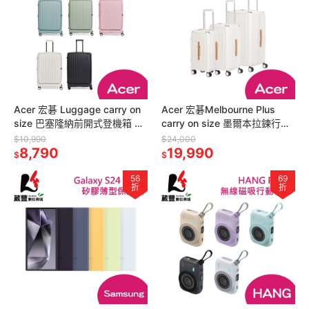
Acer 宏碁 Luggage carry on
Acer 宏碁Melbourne Plus
size 巴塞隆納前開式登機箱 28
carry on size 墨爾本拉鍊行李
吋 行李箱
箱三件套
$10,990
$24,000
8,790
19,990
$
$
56
69
折
折