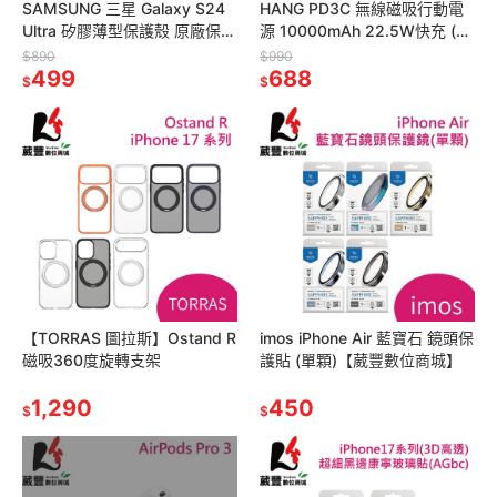
SAMSUNG 三星 Galaxy S24
HANG PD3C 無線磁吸行動電
Ultra 矽膠薄型保護殼 原廠保護
源 10000mAh 22.5W快充 (自
殼
帶Typec線/Lightning線)
$890
$990
499
688
$
$
【TORRAS 圖拉斯】Ostand R
imos iPhone Air 藍寶石 鏡頭保
磁吸360度旋轉支架
護貼 (單顆)【葳豐數位商城】
1,290
450
$
$