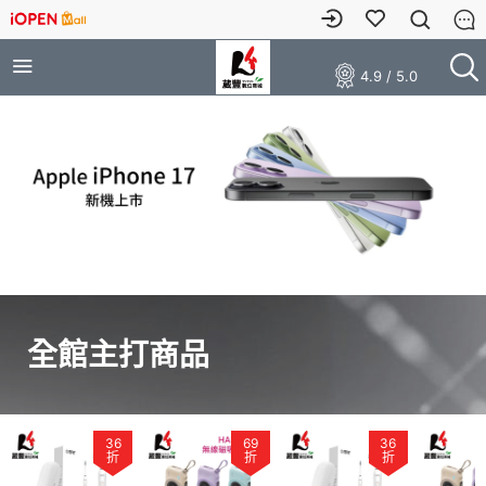
4.9 / 5.0
全館主打商品
36
69
36
折
折
折