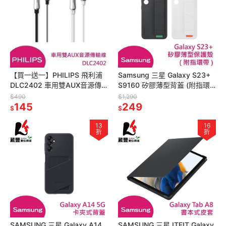
【買一送一】PHILIPS 飛利浦
Samsung 三星 Galaxy S23+
DLC2402 車用雙AUX音源傳
S9160 矽膠薄型背蓋 (附指環
輸線 時尚拋光 3.5mm 銀接頭
帶) 原廠保護殼 全新公司貨
$490
$1,290
1.2M
145
249
$
$
13
16
折
折
SAMSUNG 三星 Galaxy A14
SAMSUNG 三星 ITFIT Galaxy