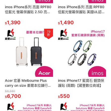
imos iPhone系列 亮面 RPF80
imos iPhone系列 亮面 RPF80
低藍光 螢幕保護貼 2.5D 亮面
低藍光螢幕保護貼 美國UL認證
美國UL認證
(3D 亮面)
1,390
1,490
$
$
79
折
Acer 宏碁 Melbourne Plus
imos iPhone17 藍寶石 鏡頭保
carry on size 墨爾本拉鍊行李
護貼 (兩顆)【葳豐數位商城】
箱 24吋
$8,380
6,700
550
$
$