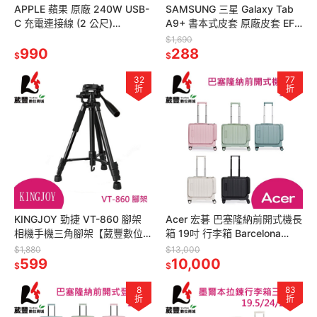
APPLE 蘋果 原廠 240W USB-
SAMSUNG 三星 Galaxy Tab
C 充電連接線 (2 公尺)
A9+ 書本式皮套 原廠皮套 EF-
MU2G3FE/A 全新公司貨
BX210 原廠公司貨【葳豐數位
$1,690
990
商城】
288
$
$
32
77
折
折
KINGJOY 勁捷 VT-860 腳架
Acer 宏碁 巴塞隆納前開式機長
相機手機三角腳架【葳豐數位
箱 19吋 行李箱 Barcelona
商城】
Pilot Case
$1,880
$13,000
599
10,000
$
$
8
83
折
折