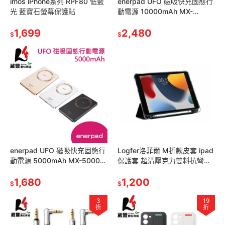
imos iPhone系列 RPF80 低藍
enerpad UFO 磁吸快充固態行
光 藍寶石螢幕保護貼
動電源 10000mAh MX-
10000-SS CCC認證
1,699
2,480
$
$
enerpad UFO 磁吸快充固態行
Logfer洛菲爾 M折款皮套 ipad
動電源 5000mAh MX-5000
保護套 超清壓克力雙料抗彎防
(CCC認證)
摔
1,680
1,200
$
$
3
19
折
折