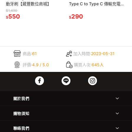
動牙刷【葳豐數位商城】
Type C to Type C 傳輸充電編
織線【葳豐數位商城】
$1,490
550
290
$
$
商品:
61
加入時間:
2023-05-31
評價:
4.9 / 5.0
購買人次:
645人
關於我們
購物須知
聯絡我們