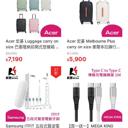
Acer 宏碁 Luggage carry on
Acer 宏碁 Melbourne Plus
size 巴塞隆納前開式登機箱 25
carry on size 墨爾本拉鍊行李
吋 行李箱
箱 19.5吋
$8,990
$7,380
7,190
5,900
$
$
37
折
Samsung ITFIT 五段式聲波電
【買一送一】MEGA KING