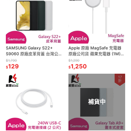
SAMSUNG Galaxy S22+
Apple 原廠 MagSafe 充電器
S9060 原廠皮革背蓋 台灣公司
原廠公司貨 蘋果充電器 (1M)
貨 全新盒裝
全新盒裝【葳豐數位商城】
$1,790
$1,290
129
1,250
$
$
17
折
補貨中