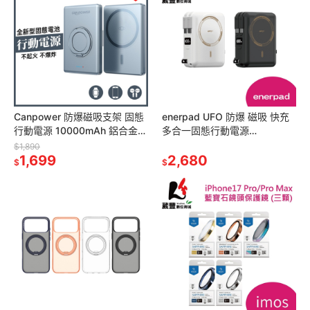
Canpower 防爆磁吸支架 固態
enerpad UFO 防爆 磁吸 快充
行動電源 10000mAh 鋁合金磁
多合一固態行動電源
吸無線充電 CP01 (WH+CCC
10000mAh MT-10000 CCC
$1,890
雙標示)
1,699
認證
2,680
$
$