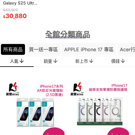
Galaxy S25 Ultra
5G 6.9吋
$43,900
12G/256G 旗艦智
30,880
$
慧手機
全館分類商品
所有商品
買一送一專區
APPLE iPhone 17 專區
Ace
人氣
銷量
新上市
價錢