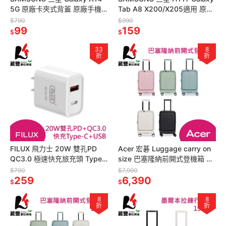
5G 原廠卡夾式背蓋 原廠手機
Tab A8 X200/X205適用 原廠
殼 全新公司貨【葳豐數位商
書本式保護殼 原廠皮套 灰色
$790
$990
城】
99
159
$
$
33
8
折
折
FILUX 飛力士 20W 雙孔PD
Acer 宏碁 Luggage carry on
QC3.0 極速快充旅充頭 Type-
size 巴塞隆納前開式登機箱 20
C USB【葳豐數位商城】
吋 行李箱
$790
$7,990
259
6,390
$
$
8
8
折
折