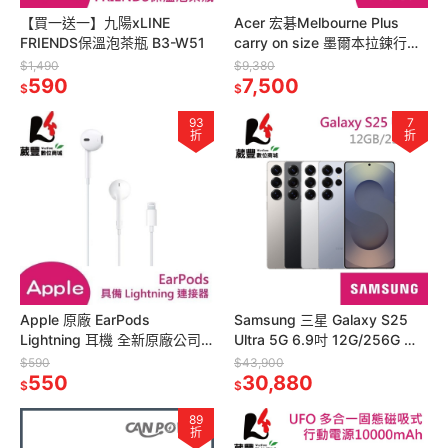
【買一送一】九陽xLINE
Acer 宏碁Melbourne Plus
FRIENDS保溫泡茶瓶 B3-W51
carry on size 墨爾本拉鍊行李
箱 28吋
$1,490
$9,380
590
7,500
$
$
93
7
折
折
Apple 原廠 EarPods
Samsung 三星 Galaxy S25
Lightning 耳機 全新原廠公司
Ultra 5G 6.9吋 12G/256G 旗
貨【葳豐數位商城】
艦智慧手機
$590
$43,900
550
30,880
$
$
89
折