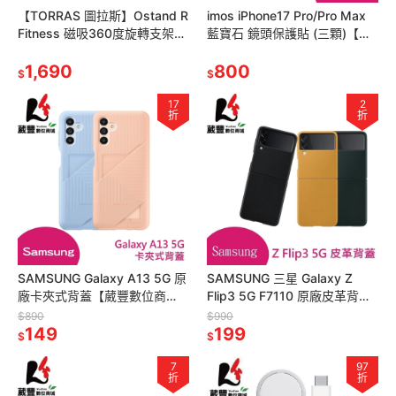
【TORRAS 圖拉斯】Ostand R
imos iPhone17 Pro/Pro Max
Fitness 磁吸360度旋轉支架
藍寶石 鏡頭保護貼 (三顆)【葳
防摔手機殼
豐數位商城】
1,690
800
$
$
17
2
折
折
SAMSUNG Galaxy A13 5G 原
SAMSUNG 三星 Galaxy Z
廠卡夾式背蓋【葳豐數位商
Flip3 5G F7110 原廠皮革背蓋
城】
【葳豐數位商城】
$890
$990
149
199
$
$
7
97
折
折