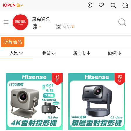
羅森資訊
-
商品:
3
所有商品
人氣
銷量
新上市
價錢
84
93
折
折