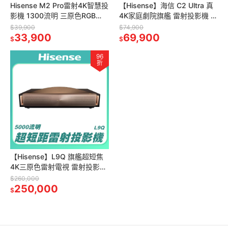
Hisense M2 Pro雷射4K智慧投
【Hisense】海信 C2 Ultra 真
影機 1300流明 三原色RGB
4K家庭劇院旗艦 雷射投影機 劇
Dolby Vision
院奇機 RGB 三雷射技術 3000
$39,900
$74,900
33,900
流明
69,900
$
$
96
折
【Hisense】L9Q 旗艦超短焦
4K三原色雷射電視 雷射投影機
帝瓦雷6.2.2聲道 UHD 5000流
$260,000
明
250,000
$