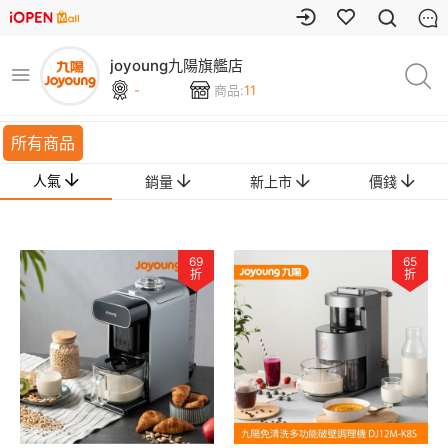
joyoung九陽旗艦店
-
商品:
11
所有商品
人氣
銷量
新上市
價錢
69
65
折
折