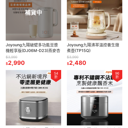
補貨中
Joyoung九陽破壁多功能豆漿
Joyoung九陽沸萃溫控養生燉
機輕享版(DJ06M-D23)燕麥杏
煮壺(TP15Q)
$3,990
$3,990
2,990
2,480
$
$
54
96
折
折