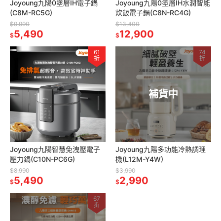
Joyoung九陽0塗層IH電子鍋
Joyoung九陽0塗層IH水潤智能
(C8M-RC5G)
炊飯電子鍋(C8N-RC4G)
$9,990
$13,400
5,490
12,900
$
$
61
74
折
折
補貨中
Joyoung九陽智慧免洩壓電子
Joyoung九陽多功能冷熱調理
壓力鍋(C10N-PC6G)
機(L12M-Y4W)
$8,990
$3,990
5,490
2,990
$
$
67
折