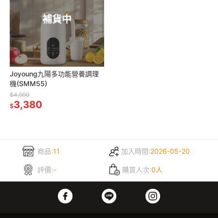
補貨中
Joyoung九陽多功能營養調理
機(SMM55)
$4,990
3,380
$
商品:
11
加入時間:
2026-05-20
評價:
-
購買人次:
0人