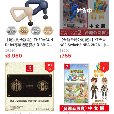
補貨中
【現貨刷卡發票】THERAGUN
【全新台灣公司現貨】任天堂
Relief專業級筋膜槍 (USB-C充
NS2 Switch2 NBA 2K26 -中
電/3款按摩頭/10mm振幅)
文版 (鑰匙卡) ●加碼送隨機遊
$5,680
$1,990
3,950
戲特典
755
$
$
83
53
折
折