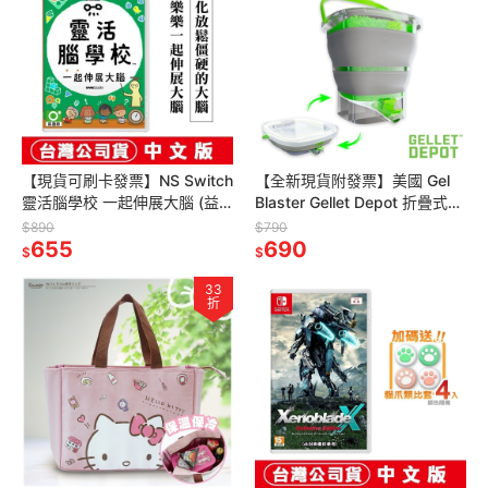
【現貨可刷卡發票】NS Switch
【全新現貨附發票】美國 Gel
靈活腦學校 一起伸展大腦 (益
Blaster Gellet Depot 折疊式凝
智派對遊戲)-中文版[夢遊館]
膠彈補充桶_水彈玩具 水晶彈
$890
$790
655
水彈槍
690
$
$
33
折