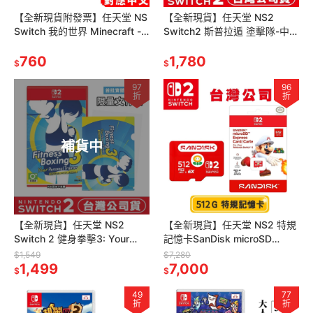
【全新現貨附發票】任天堂 NS
【全新現貨】任天堂 NS2
Switch 我的世界 Minecraft -
Switch2 斯普拉遁 塗擊隊-中文
日文版 (更新中文) 當個創世神
版 [夢遊館] 漆彈大作戰
麥塊
760
Splatoon
1,780
$
$
97
96
折
折
補貨中
【全新現貨】任天堂 NS2
【全新現貨】任天堂 NS2 特規
Switch 2 健身拳擊3: Your
記憶卡SanDisk microSD
Personal Trainer -中文版
Express 512G[夢遊館]
$1,549
$7,280
1,499
7,000
$
$
49
77
折
折