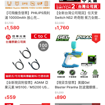
【可飛機含發票】PHILIPS飛利
【全新台灣公司現貨】任天堂
浦 10000mAh 放心充
Switch NS2 咚奇剛 蕉力全開-
FunCube 十合一自帶線 行動電
中文版[夢遊館]
$1,790
$2,080
源 DLP4347C
1,580
1,760
$
$
69
折
【全新現貨附發票】ADAM 亞
【現貨含發票】美國Gel
果元素 MS100／MS200 USB-
Blaster Piranha 防波濺爆爆水
C 對 USB-C 60W 磁吸充電線
彈槍[夢遊館]玩具 水晶彈 射擊
$1,290
TypeC
559
遊戲 野營 CS
890
$
$