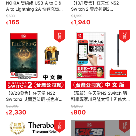
NOKIA 雙線組 USB-A to C &
【10/1發售】任天堂 NS2
A to Lightning 2A 快速充電線
Switch 2 異度神劍2
100cm E8101
Xenoblade 2-中文版[夢遊館]
$599
$1,999
165
1,940
$
$
97
73
折
折
【8/28發售】任天堂 NS2
【現貨】任天堂NS Switch 腦
Switch2 艾爾登法環 褪色者版-
科學專家川島隆太博士監修大
中文版(鑰匙卡)[夢遊館]黃金樹
人的Nintendo Switch腦部/腦
$2,390
$1,090
幽影 伊迪斯騎士
2,330
力鍛鍊-中文版
800
$
$
7
38
折
折