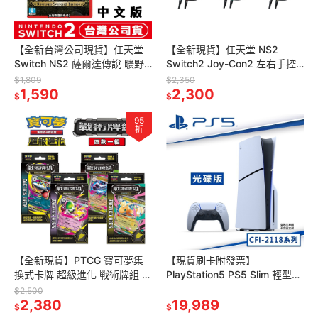
【全新台灣公司現貨】任天堂
【全新現貨】任天堂 NS2
Switch NS2 薩爾達傳說 曠野
Switch2 Joy-Con2 左右手控
之息 -中文版●加碼贈隨機遊戲
制器[夢遊館]淺藍x淺紅 淺紫x
$1,809
$2,350
特典
1,590
淺綠 藍x淺黃
2,300
$
$
95
折
【全新現貨】PTCG 寶可夢集
【現貨刷卡附發票】
換式卡牌 超級進化 戰術牌組 四
PlayStation5 PS5 Slim 輕型
款一組 超級 巨牙鯊/沙奈朵/噴
光碟版主機 2118A01
$2,500
火龍X /快龍
2,380
19,989
$
$