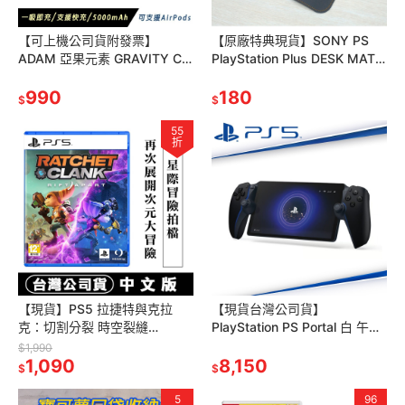
【可上機公司貨附發票】
【原廠特典現貨】SONY PS
ADAM 亞果元素 GRAVITY C5
PlayStation Plus DESK MAT
5000mAh超薄型磁吸行動電源
滑鼠墊 桌墊 PS桌墊 80X40
有標示Wh 無線充電
990
180
$
$
55
折
【現貨】PS5 拉捷特與克拉
【現貨台灣公司貨】
克：切割分裂 時空裂縫
PlayStation PS Portal 白 午夜
(Ratchet & Clank: Rift Apart)-
黑 CFI-Y1018
$1,990
中文版
1,090
8,150
$
$
5
96