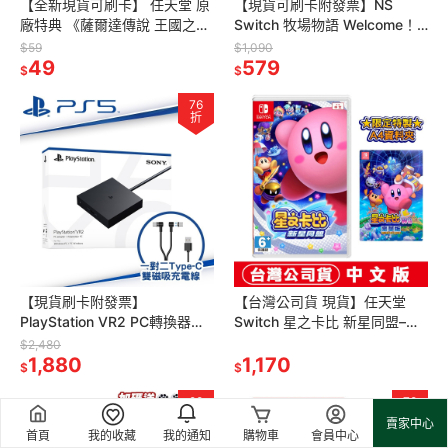
【全新現貨可刷卡】 任天堂 原
【現貨可刷卡附發票】NS
廠特典 《薩爾達傳說 王國之淚
Switch 牧場物語 Welcome！
》多功能 桌墊 鎖匙包
美麗人生 -中文版 [夢遊館]
$59
$1,090
49
579
$
$
76
折
【現貨刷卡附發票】
【台灣公司貨 現貨】任天堂
PlayStation VR2 PC轉換器
Switch 星之卡比 新星同盟–中
CFI-ZVP1T+DOBE TypeC 雙
文版 [夢遊館]
$2,480
磁吸線
1,880
1,170
$
$
98
78
折
折
賣家中心
首頁
我的收藏
我的通知
購物車
會員中心