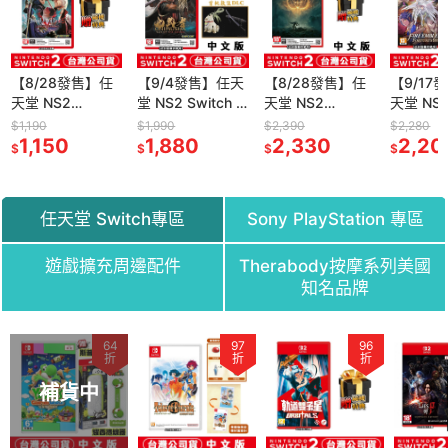
【8/28發售】任
【9/4發售】任天
【8/28發售】任
【9/17
天堂 NS2
堂 NS2 Switch 2
天堂 NS2
天堂 NS
Switch2 惡魔獵
鬼武者 Way of
Switch2 艾爾登
Switch
$1,190
$1,990
$2,390
$2,280
人 5 終極版-中文
1,150
the Sword -中文
1,880
法環 褪色者版-中
2,330
魔錄 萬
2,20
$
$
$
$
版(鑰匙卡)[夢遊
版(鑰匙卡)
文版(鑰匙卡)[夢
文版 [夢
館]鬼泣
遊館]黃金樹幽影
伊迪斯騎士
任天堂 Switch專區
Sony PlayStation 專區
遊戲擴充周邊配件
Therabody按摩系列美國
知名品牌
64
97
97
97
96
7
折
折
折
折
折
折
補貨中