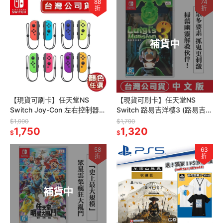
88
74
折
折
補貨中
【現貨可刷卡】任天堂NS
【現貨可刷卡】任天堂NS
Switch Joy-Con 左右控制器
Switch 路易吉洋樓3 (路易吉鬼
綠紫 藍黃 電光紅藍 電光紫 電
屋3)-中文版 [夢遊館] 多人合作
$1,990
$1,790
光橙 [夢遊館]
1,750
小朋友 禮物
1,320
$
$
58
63
折
折
補貨中