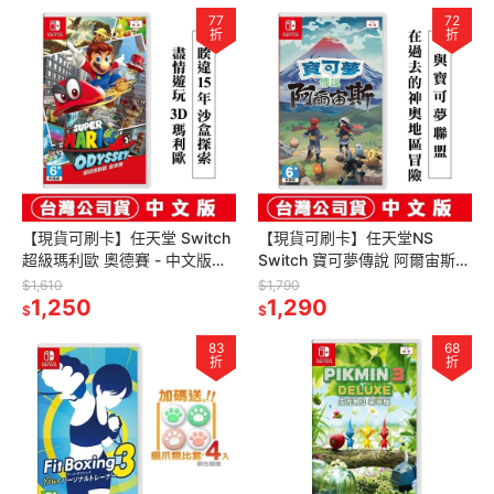
77
72
折
折
【現貨可刷卡】任天堂 Switch
【現貨可刷卡】任天堂NS
超級瑪利歐 奧德賽 - 中文版
Switch 寶可夢傳說 阿爾宙斯-
[夢遊館]
中文版 [夢遊館] pokemon 抓
$1,610
$1,790
1,250
寶
1,290
$
$
83
68
折
折