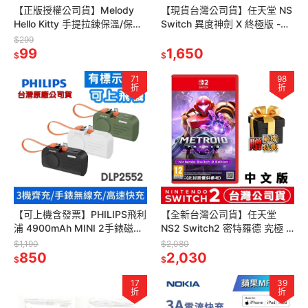
【正版授權公司貨】Melody
【現貨台灣公司貨】任天堂 NS
Hello Kitty 手提拉鍊保溫/保冷
Switch 異度神劍 X 終極版 -中
袋 購物袋-櫻花粉 KT-BAG011
文版 [夢遊館]
$299
99
1,650
$
$
71
98
折
折
【可上機含發票】PHILIPS飛利
【全新台灣公司貨】任天堂
浦 4900mAh MINI 2手錶磁吸
NS2 Switch2 密特羅德 究極 4
多合一行動電源 TypeC
穿越未知 Metroid Prime 4-中
$1,190
$2,080
DLP2552
850
文版
2,030
$
$
17
39
折
折