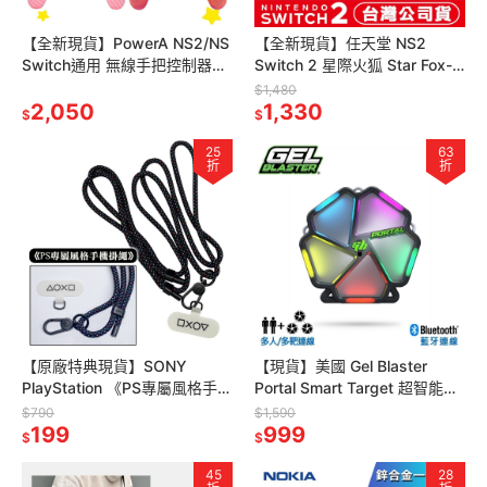
【全新現貨】PowerA NS2/NS
【全新現貨】任天堂 NS2
Switch通用 無線手把控制器
Switch 2 星際火狐 Star Fox-
(任天堂官方授權)[夢遊館]
中文版 [夢遊館] 扮裝濾鏡
$1,480
2,050
1,330
$
$
25
63
折
折
【原廠特典現貨】SONY
【現貨】美國 Gel Blaster
PlayStation 《PS專屬風格手機
Portal Smart Target 超智能藍
掛繩》手機掛繩 掛片組 背帶 頸
芽標靶 聖誕節 交換禮物
$790
$1,590
掛 側背
199
999
$
$
45
28