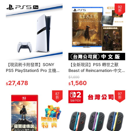
92
折
【現貨刷卡附發票】SONY
【全新現貨】PS5 轉世之獸
PS5 PlayStation5 Pro 主機
Beast of Reincarnation-中文
(CFI-7022B01) 台灣公司貨
版 [夢遊館] 輪迴之獸
$1,690
27,478
1,560
$
$
87
97
折
折