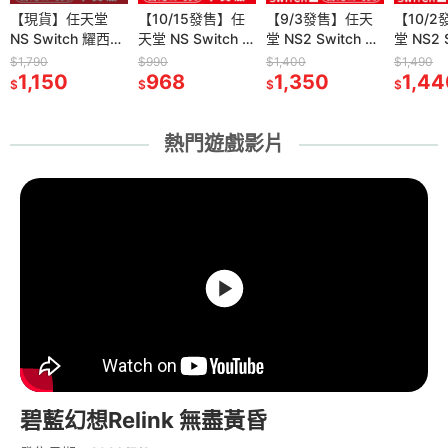
刷卡附發
【現貨】任天堂
【10/15發售】
【10/15發售】任
【9/24發售】PS5
【9/3發售】任天
【全新現貨】
【10/
【全新
Y PS5
NS Switch 耀西的
PS5 永恆傳奇
天堂 NS Switch 永
控制：共振
堂 NS2 Switch 2
DOBE PS Portal
堂 NS2 S
FANATE
tion5 Pro
手工世界 -中文版
Remastered-中文
恆傳奇
CONTROL
軌道雙子星
遙控遊玩機專用 手
P的謊言
Turismo
$1,790
$990
$990
$1,550
$1,400
$490
$1,490
$23,990
I-
78
[夢遊館] 同樂 家庭
1,150
版[夢遊館]雙面封
968
Remastered-中文
968
Resonant-中文版
1,510
Orbitals -中文版
1,350
提硬殼防護收納包
345
(Lies o
QR2 5
1,44
23,
$
$
$
$
$
$
$
$
01) 台灣公
遊戲
面設計
版[夢遊館]雙面封
[夢遊館]
[夢遊館] 雙人協力
(TP5-3552)[夢遊
[夢遊館]
版 直驅
面設計
合作遊戲
館]
踏板套
熱門遊戲影片
碧藍幻想Relink 無盡黃昏