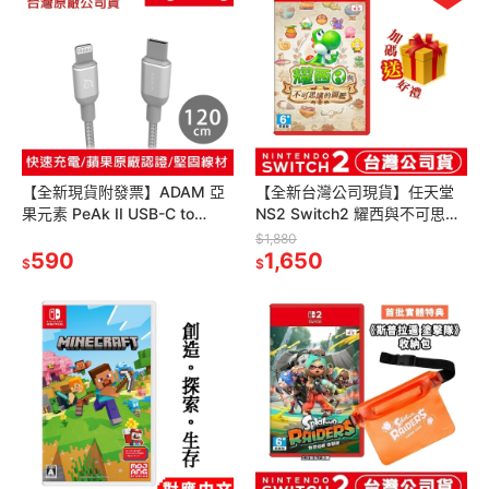
【全新現貨附發票】ADAM 亞
【全新台灣公司現貨】任天堂
果元素 PeAk II USB-C to
NS2 Switch2 耀西與不可思議
Lightning C120B 金屬編織傳
的圖鑑 -中文版 [夢遊館] 瑪利
$1,880
輸線
590
歐
1,650
$
$