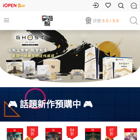
評價:
5.0 / 5.0
🎮 話題新作預購中 🎮
96
94
97
折
折
折