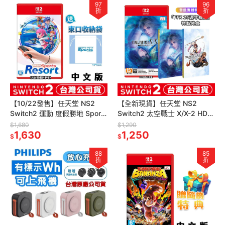
97
96
折
折
【10/22發售】任天堂 NS2
【全新現貨】任天堂 NS2
Switch2 運動 度假勝地 Sports
Switch2 太空戰士 X/X-2 HD
Resort-中文版 [夢遊館]
Remaster-中文版(鑰匙卡)[夢
$1,680
$1,290
1,630
遊館]
1,250
$
$
88
85
折
折