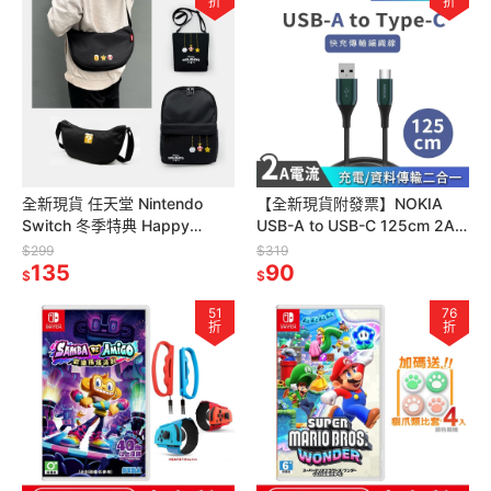
折
折
全新現貨 任天堂 Nintendo
【全新現貨附發票】NOKIA
Switch 冬季特典 Happy
USB-A to USB-C 125cm 2A
Holidays 随身包 後背包 休閒
經典極速充電線 P8200A
$299
$319
側背包
135
90
$
$
51
76
折
折