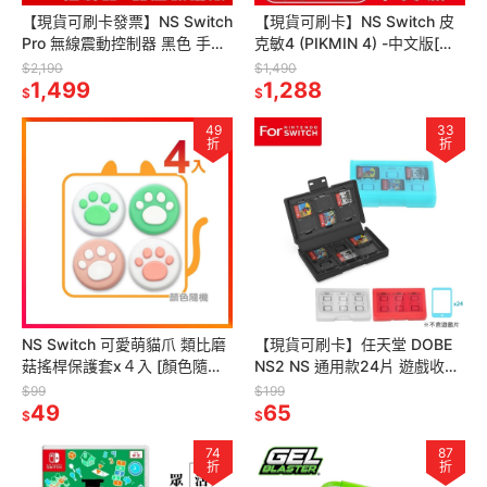
【現貨可刷卡發票】NS Switch
【現貨可刷卡】NS Switch 皮
Pro 無線震動控制器 黑色 手把
克敏4 (PIKMIN 4) -中文版[夢
贈類比套 台灣公司貨 [夢遊館]
遊館] 可愛 冒險 即時戰略
$2,190
$1,490
1,499
1,288
$
$
49
33
折
折
NS Switch 可愛萌貓爪 類比磨
【現貨可刷卡】任天堂 DOBE
菇搖桿保護套x４入 [顏色隨機]
NS2 NS 通用款24片 遊戲收納
【現貨】
盒 TNS-3198 [夢遊館]
$99
$199
49
65
$
$
74
87
折
折