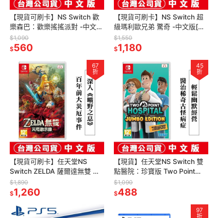
【現貨可刷卡】NS Switch 歡
【現貨可刷卡】NS Switch 超
樂森巴：歡樂搖搖派對 -中文版
級瑪利歐兄弟 驚奇 -中文版[夢
[夢遊館] 多人同樂 戀愛考驗 禮
遊館] 面紙套
$1,090
$1,550
物 派對遊戲
560
1,180
$
$
67
45
折
折
【現貨可刷卡】任天堂NS
【現貨】任天堂NS Switch 雙
Switch ZELDA 薩爾達無雙 災
點醫院：珍寶版 Two Point
厄啟示錄-中文版 [夢遊館]
Hospital Jumbo Edition
$1,890
$1,090
1,260
488
$
$
97
折