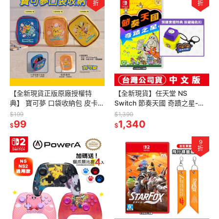
折
折
【全新現貨正版原廠授權特
【全新現貨】任天堂 NS
典】 寶可夢 口袋收納包 皮卡丘
Switch 節奏天國 奇蹟之星-中
伊布 7-11 Pokémon 妙蛙種子
文版[夢遊館] 節奏 淳君 按鍵鑰
$199
$1,390
傑尼龜
99
匙扣
1,340
$
$
9
折