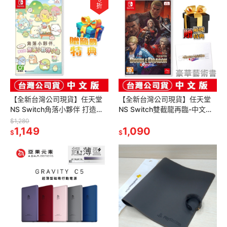
折
【全新台灣公司現貨】任天堂
【全新台灣公司現貨】任天堂
NS Switch角落小夥伴 打造
NS Switch雙截龍再臨-中文版
吧！夢幻的角落小夥伴小島 -中
●加贈實體豪華藝術書+隨機特
$1,280
文版 ●贈隨機特典
1,149
典
1,090
$
$