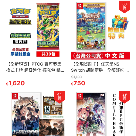
63
折
【全新現貨】PTCG 寶可夢集
【全現貨刷卡】任天堂NS
換式卡牌 超級進化 擴充包 綠寶
Switch 胡鬧廚房！全都好吃 煮
石風暴 原裝盒(內30包)M6F[夢
過頭Overcooked)中文 [夢遊
$1,190
遊館]
1,620
館]派對 多人同樂
750
$
$
44
29
折
折