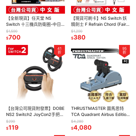
【全新現貨】任天堂 NS
【現貨可刷卡】NS Switch 妖
Switch 十三機兵防衛圈-中日
精劍士 F Refrain Chord (Fairy
文版 [夢遊館]超值All in One組
Fencer) [夢遊館]
$1,590
$1,290
合包
700
380
$
$
41
95
折
折
【台灣公司現貨附發票】DOBE
THRUSTMASTER 圖馬思特
NS2 Switch2 JoyCon2手把專
TCA Quadrant Airbus Edition
用 方向盤 2入組 (TNS-3196)
空中巴士 節流閥/油門
$290
$4,280
119
4,080
$
$