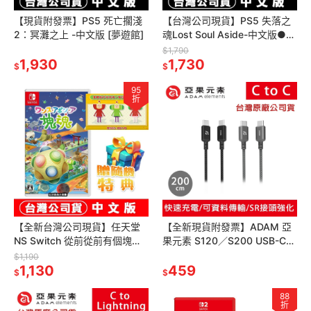
【現貨附發票】PS5 死亡擱淺
【台灣公司現貨】PS5 失落之
2：冥灘之上 -中文版 [夢遊館]
魂Lost Soul Aside-中文版●加
碼贈隨機遊戲特典
$1,790
1,930
1,730
$
$
95
折
【全新台灣公司現貨】任天堂
【全新現貨附發票】ADAM 亞
NS Switch 從前從前有個塊魂-
果元素 S120／S200 USB-C
中文版 [夢遊館]
對 USB-C 60W 編織充電傳輸
$1,190
1,130
線 TypeC
459
$
$
88
折