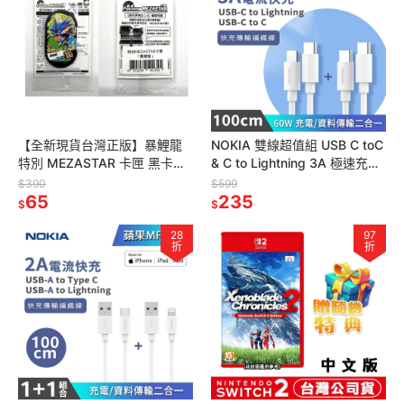
【全新現貨台灣正版】暴鯉龍
NOKIA 雙線超值組 USB C toC
特別 MEZASTAR 卡匣 黑卡
& C to Lightning 3A 極速充電
POKEMON 寶可夢傳說 Z-A 特
線 100cm E8100
$390
$599
典
65
235
$
$
28
97
折
折