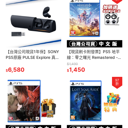
【台灣公司現貨1年保】SONY
【現貨刷卡附發票】PS5 地平
PS5原廠 PULSE Explore 真無
線：零之曙光 Remastered -中
線藍芽 耳塞式耳機 午夜黑
文重製版 (期待黎明)
$1,490
6,580
1,450
$
$
97
折