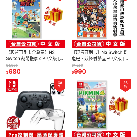
【現貨可刷卡含發票】NS
【現貨可刷卡】NS Switch 難
Switch 胡鬧搬家2 -中文版 [夢
道是？妖怪射擊屋 -中文版 [夢
遊館] 多人同樂 友情破壞 小朋
遊館] 多人同樂 派對遊戲
$1,390
$1,290
友 禮物
680
990
$
$
68
86
折
折