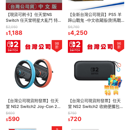
【現貨可刷卡】任天堂NS
【全新台灣公司現貨】PS5 羊
Switch 任天堂明星大亂鬥 特別
蹄山戰鬼 -中文收藏版(對馬戰
版–中文版 [夢遊館] 小朋友 多
鬼 續作)[夢遊館]
$2,050
$6,760
人 派對 過年
1,188
4,250
$
$
98
96
折
折
【台灣公司現貨附發票】任天
【台灣公司現貨附發票】任天
堂 NS2 Switch2 Joy-Con 2專
堂 NS2 Switch2 收納便攜包
用 方向盤 2入
附螢幕保護貼 ●加碼贈隨機特
$600
$750
590
典
720
$
$
9