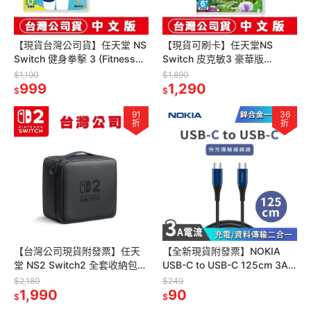
【現貨台灣公司貨】任天堂 NS
【現貨可刷卡】任天堂NS
Switch 健身拳擊 3 (Fitness
Switch 皮克敏3 豪華版
Boxing 3)[夢遊館]
(Pikmin皮克敏星球探險)-中文
$1,190
$1,890
999
版
1,290
$
$
91
36
折
折
【台灣公司現貨附發票】任天
【全新現貨附發票】NOKIA
堂 NS2 Switch2 全套收納包
USB-C to USB-C 125cm 3A
灰黑 (台灣公司貨) 收納主機
經典極速充電線 P8200C
$2,180
$249
Joy-Con
1,990
90
$
$