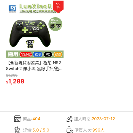
92
折
【全新現貨附發票】極想 NS2
Switch2 羅小黑 無線手把/遊戲
控制器 (支援PC/iOS/安卓)內建
$1,390
巨集功能
1,288
$
商品:
404
加入時間:
2023-07-12
評價:
5.0 / 5.0
購買人次:
996人