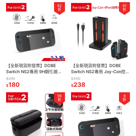
62
61
折
折
【全新現貨附發票】DOBE
【全新現貨附發票】DOBE
Switch NS2專用 9H鋼化玻璃
Switch NS2專用 Joy-Con控制
保護貼2入組 (TNS-3166HD)
器4Port磁吸式充電座 (TNS-
$290
$390
[夢遊館]
180
3192B
238
$
$
56
6
折
折