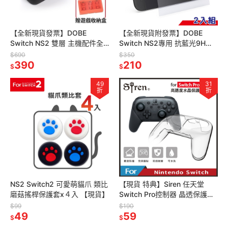
【全新現貨發票】DOBE
【全新現貨附發票】DOBE
Switch NS2 雙層 主機配件全
Switch NS2專用 抗藍光9H鋼
套收納包 (附遊戲收納盒) TNS-
化玻璃保護貼2入組 (TNS-
$690
$350
3175 子母包
390
3166B) 貼膜神器
210
$
$
49
31
折
折
NS2 Switch2 可愛萌貓爪 類比
【現貨 特典】Siren 任天堂
磨菇搖桿保護套x４入 【現貨】
Switch Pro控制器 晶透保護殼
(WL-NS-001)
$99
$190
49
59
$
$