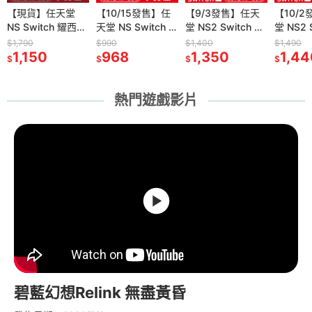
刷卡附發
【現貨】任天堂
【10/15發售】
【10/15發售】任
【9/24發售】PS5
【9/3發售】任天
【全新現貨】
【10/
【全新
Y PS5
NS Switch 耀西的
PS5 永恆傳奇
天堂 NS Switch 永
控制：共振
堂 NS2 Switch 2
DOBE PS Portal
堂 NS2 S
FANATE
tion5 Pro
手工世界 -中文版
Remastered-中文
恆傳奇
CONTROL
軌道雙子星
遙控遊玩機專用 手
P的謊言
Turismo
$1,790
$990
$990
$1,550
$1,400
$490
$1,490
$23,990
I-
78
[夢遊館] 同樂 家庭
1,150
版[夢遊館]雙面封
968
Remastered-中文
968
Resonant-中文版
1,510
Orbitals -中文版
1,350
提硬殼防護收納包
345
(Lies o
QR2 5
1,44
23,
$
$
$
$
$
$
$
$
01) 台灣公
遊戲
面設計
版[夢遊館]雙面封
[夢遊館]
[夢遊館] 雙人協力
(TP5-3552)[夢遊
[夢遊館]
版 直驅
面設計
合作遊戲
館]
踏板套
熱門遊戲影片
碧藍幻想Relink 無盡黃昏