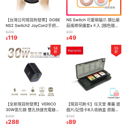
【台灣公司現貨附發票】DOBE
NS Switch 可愛萌貓爪 類比磨
NS2 Switch2 JoyCon2手把專
菇搖桿保護套x４入 [顏色隨機]
用 方向盤 2入組 (TNS-3196)
【現貨】
$290
$99
119
49
$
$
58
55
折
折
【全新現貨附發票】VERICO
【現貨可刷卡】任天堂 專屬 遊
30W氮化鎵 雙孔快速充電器
戲片/記憶卡8入收納盒 原廠特
(符合PD/QC快充規範) RLC-
典 [夢遊館]
$490
$159
537TW
288
89
$
$