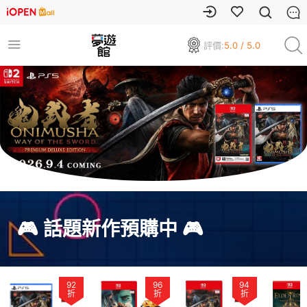
評價:
5.0 / 5.0
🎮 話題新作預購中 🎮
92
96
94
折
折
折