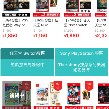
【9/4發售】PS5
【8/28發售】任
【9/4發售】任天
【8/28
鬼武者 Way of
天堂 NS2
堂 NS2 Switch 2
天堂 NS
the Sword -中文
Switch2 惡魔獵
鬼武者 Way of
Switch
$1,990
$1,190
$1,990
$2,390
版[夢遊館]
1,850
人 5 終極版-中文
1,150
the Sword -中文
1,880
法環 褪
2,33
$
$
$
$
版(鑰匙卡)[夢遊
版(鑰匙卡)
文版(鑰匙
館]鬼泣
遊館]黃
伊迪斯騎
任天堂 Switch專區
Sony PlayStation 專區
遊戲擴充周邊配件
Therabody按摩系列美國
知名品牌
64
97
97
97
96
7
折
折
折
折
折
折
補貨中