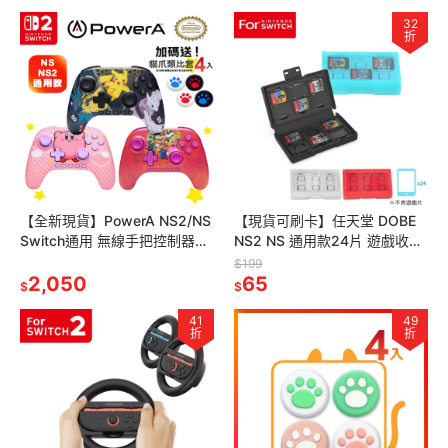
32
折
【全新現貨】PowerA NS2/NS
【現貨可刷卡】任天堂 DOBE
Switch通用 無線手把控制器
NS2 NS 通用款24片 遊戲收納
(任天堂官方授權)[夢遊館]
盒 TNS-3198 [夢遊館]
$199
2,050
65
$
$
41
49
折
折