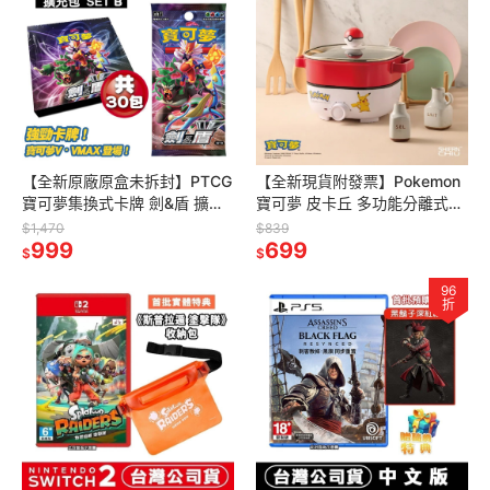
【全新原廠原盒未拆封】PTCG
【全新現貨附發票】Pokemon
寶可夢集換式卡牌 劍&盾 擴充
寶可夢 皮卡丘 多功能分離式3L
包 SET B (30包)-SC1b
料理鍋(PKM-EP02)[夢遊館]
$1,470
$839
999
699
$
$
96
折