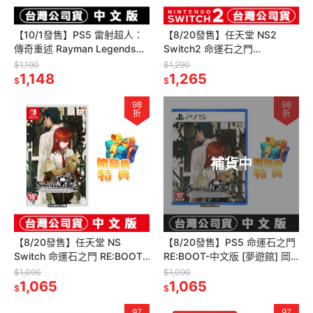
【10/1發售】PS5 雷射超人：
【8/20發售】任天堂 NS2
傳奇重述 Rayman Legends
Switch2 命運石之門
Retold-中文版 [夢遊館]功夫足
RE:BOOT-中文版 [夢遊館]岡部
$1,190
$1,290
球
1,148
倫太郎 紅莉栖
1,265
$
$
98
98
折
折
補貨中
【8/20發售】任天堂 NS
【8/20發售】PS5 命運石之門
Switch 命運石之門 RE:BOOT-
RE:BOOT-中文版 [夢遊館] 岡
中文版[夢遊館] 岡部倫太郎 紅
部倫太郎 紅莉栖 漆原琉華
$1,090
$1,090
莉栖 漆原琉華
1,065
1,065
$
$
97
97