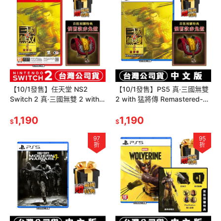
【10/1發售】任天堂 NS2
【10/1發售】PS5 真‧三國無雙
Switch 2 真‧三國無雙 2 with
2 with 猛將傳 Remastered-中
猛將傳 Remaster(鑰匙卡)
文版[夢遊館]割草
1,190
1,190
$
$
97
95
折
折