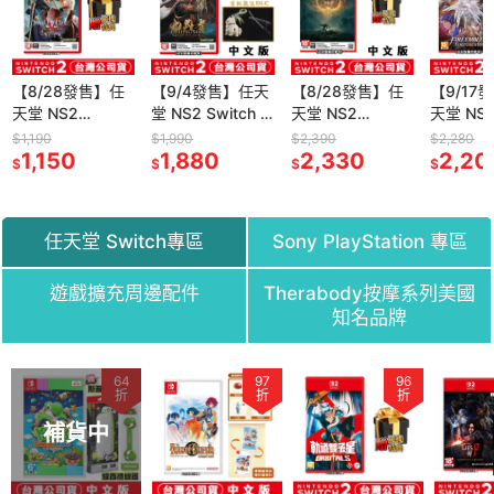
【8/28發售】任
【9/4發售】任天
【8/28發售】任
【9/17
天堂 NS2
堂 NS2 Switch 2
天堂 NS2
天堂 NS
Switch2 惡魔獵
鬼武者 Way of
Switch2 艾爾登
Switch
$1,190
$1,990
$2,390
$2,280
人 5 終極版-中文
1,150
the Sword -中文
1,880
法環 褪色者版-中
2,330
魔錄 萬
2,20
$
$
$
$
版(鑰匙卡)[夢遊
版(鑰匙卡)
文版(鑰匙卡)[夢
文版 [夢
館]鬼泣
遊館]黃金樹幽影
伊迪斯騎士
任天堂 Switch專區
Sony PlayStation 專區
遊戲擴充周邊配件
Therabody按摩系列美國
知名品牌
64
97
97
97
96
7
折
折
折
折
折
折
補貨中