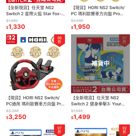
【全新現貨】任天堂 NS2
【現貨】HORI NS2 Switch/
Switch 2 星際火狐 Star Fox-
PC 瑪利歐賽車方向盤 Pro
中文版 [夢遊館] 扮裝濾鏡
Mini_NSX 122A 任天堂授權
$1,480
$2,088
1,330
1,950
$
$
96
97
折
折
補貨中
【現貨】HORI NS2 Switch/
【全新現貨】任天堂 NS2
PC通用 瑪利歐賽車方向盤 Pro
Switch 2 健身拳擊3: Your
DX NSX-123A 任天堂授權
Personal Trainer -中文版
$3,388
$1,549
3,250
1,499
$
$
97
92
折
折