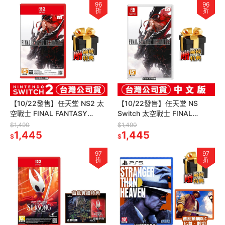
96
96
折
折
【10/22發售】任天堂 NS2 太
【10/22發售】任天堂 NS
空戰士 FINAL FANTASY
Switch 太空戰士 FINAL
RESONANCE-中文版(鑰匙卡)
FANTASY RESONANCE-中文
$1,490
$1,490
1,445
版
1,445
$
$
97
97
折
折