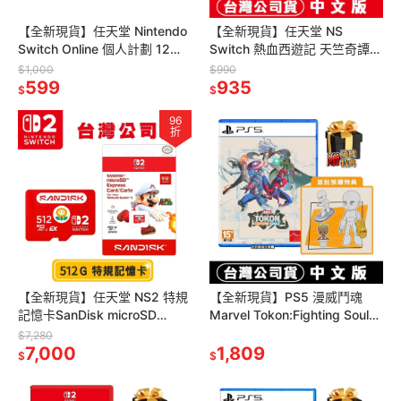
【全新現貨】任天堂 Nintendo
【全新現貨】任天堂 NS
Switch Online 個人計劃 12個
Switch 熱血西遊記 天竺奇譚-
月 NSO會員實體序號卡[夢遊
中文版 [夢遊館]
$1,000
$990
館]
599
935
$
$
96
折
【全新現貨】任天堂 NS2 特規
【全新現貨】PS5 漫威鬥魂
記憶卡SanDisk microSD
Marvel Tokon:Fighting Souls-
Express 512G[夢遊館]
中文版[夢遊館]秘客
$7,280
7,000
1,809
$
$