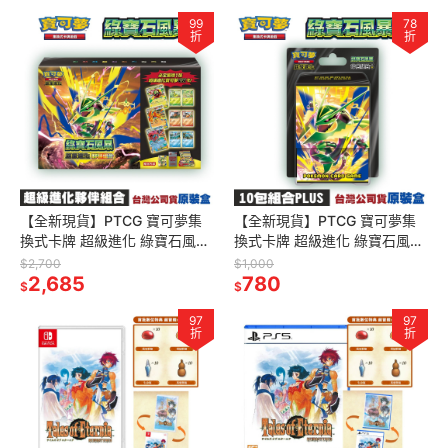
99
78
折
折
【全新現貨】PTCG 寶可夢集
【全新現貨】PTCG 寶可夢集
換式卡牌 超級進化 綠寶石風暴
換式卡牌 超級進化 綠寶石風暴
超級進化夥伴組合[夢遊館]
10包組合PLUS[夢遊館]
$2,700
$1,000
2,685
780
$
$
97
97
折
折