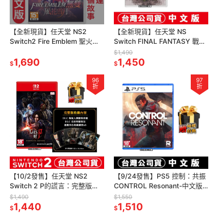
【全新現貨】任天堂 NS2
【全新現貨】任天堂 NS
Switch2 Fire Emblem 聖火降
Switch FINAL FANTASY 戰略
魔錄 無雙 風花雪月-中日文版
版：伊瓦利斯編年史-中文版[夢
$1,490
[夢遊館]
1,690
遊館]最終幻想
1,450
$
$
96
97
折
折
【10/2發售】任天堂 NS2
【9/24發售】PS5 控制：共振
Switch 2 P的謊言：完整版
CONTROL Resonant-中文版
(Lies of P)-中文版[夢遊館]
[夢遊館]
$1,490
$1,550
1,440
1,510
$
$