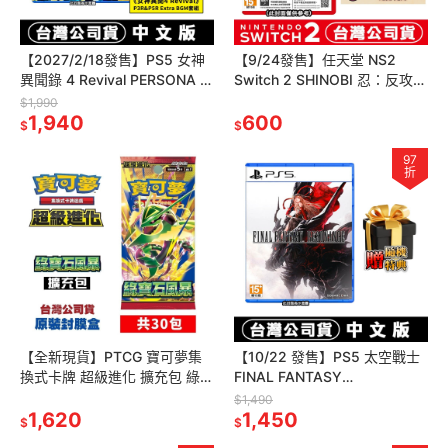
【2027/2/18發售】PS5 女神
【9/24發售】任天堂 NS2
異聞錄 4 Revival PERSONA 4
Switch 2 SHINOBI 忍：反攻的
REVIVAL-中文版[夢遊館]
斬擊-中文版(鑰匙卡)[夢遊館]
$1,990
1,940
600
$
$
97
折
【全新現貨】PTCG 寶可夢集
【10/22 發售】PS5 太空戰士
換式卡牌 超級進化 擴充包 綠寶
FINAL FANTASY
石風暴 原裝盒(內30包)M6F[夢
RESONANCE [夢遊館]克勞德
$1,490
遊館]
1,620
雷因 水晶
1,450
$
$