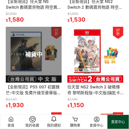
【全新現貨】任天堂 NS
【全新現貨】任天堂 NS2
Switch 數碼寶貝物語 時空異
Switch 2 數碼寶貝物語 時空異
客-中文版[夢遊館]
客-中文版[夢遊館]
$1,590
$1,590
1,580
1,530
$
$
91
97
折
折
補貨中
【全新現貨】PS5 007 初露鋒
任天堂 NS2 Switch 2 破曉傳
芒-中文版 免費升級至豪華版
奇 黎明新程版-中文版(鑰匙卡)
[夢遊館] 特務 詹姆士龐德
[夢遊館]
$2,130
$1,190
James Bond
1,930
1,150
$
$
97
97
折
折
賣家中心
首頁
我的收藏
我的通知
購物車
會員中心