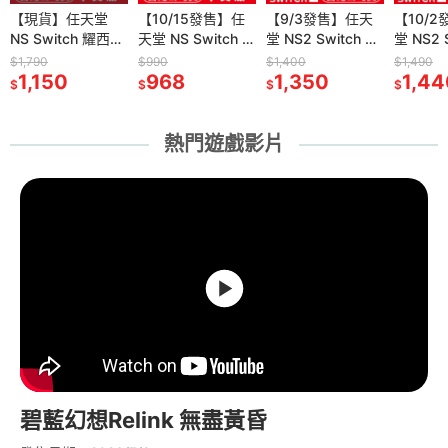
刷卡附發
【現貨】任天堂
【10/15發售】
【10/15發售】任
【9/24發售】PS5
【9/3發售】任天
【全新現貨】
【10/
【全新
Y PS5
NS Switch 耀西的
PS5 永恆傳奇
天堂 NS Switch 永
控制：共振
堂 NS2 Switch 2
DOBE PS Portal
堂 NS2 S
FANATE
tion5 Pro
手工世界 -中文版
Remastered-中文
恆傳奇
CONTROL
軌道雙子星
遙控遊玩機專用 手
P的謊言
Turismo
$1,790
$990
$990
$1,550
$1,400
$490
$1,490
$23,990
I-
78
[夢遊館] 同樂 家庭
1,150
版[夢遊館]雙面封
968
Remastered-中文
968
Resonant-中文版
1,510
Orbitals -中文版
1,350
提硬殼防護收納包
345
(Lies o
QR2 5
1,44
23,
$
$
$
$
$
$
$
$
01) 台灣公
遊戲
面設計
版[夢遊館]雙面封
[夢遊館]
[夢遊館] 雙人協力
(TP5-3552)[夢遊
[夢遊館]
版 直驅
面設計
合作遊戲
館]
踏板套
熱門遊戲影片
碧藍幻想Relink 無盡黃昏