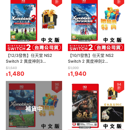
折
折
【12/3發售】任天堂 NS2
【10/1發售】任天堂 NS2
Switch 2 異度神劍3
Switch 2 異度神劍2
Xenoblade 3-中文版[夢遊館]
Xenoblade 2-中文版[夢遊館]
$1,549
$1,999
1,480
1,940
$
$
96
94
折
折
補貨中