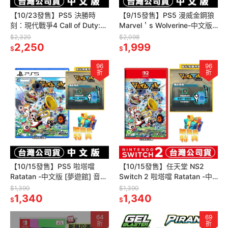
【10/23發售】PS5 決勝時
【9/15發售】PS5 漫威金鋼狼
刻：現代戰爭4 Call of Duty:
Marvel＇s Wolverine-中文版
Modern Warfare IV-中文版
[夢遊館]
$2,320
$2,098
2,250
1,999
$
$
96
96
折
折
【10/15發售】PS5 啦塔噹
【10/15發售】任天堂 NS2
Ratatan -中文版 [夢遊館] 音樂
Switch 2 啦塔噹 Ratatan -中
節奏 同樂
文版 [夢遊館] 音樂 節奏 同樂
$1,390
$1,390
1,340
1,340
$
$
64
69
折
折