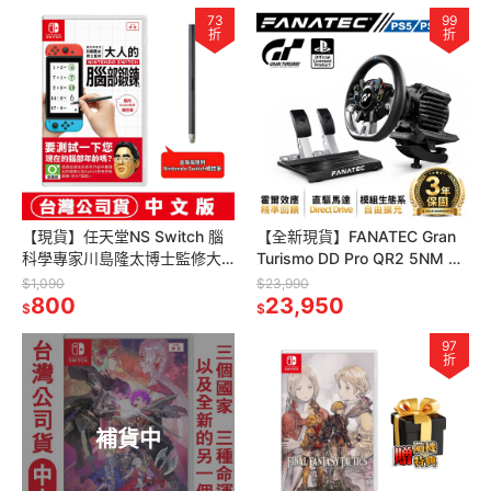
73
99
折
折
【現貨】任天堂NS Switch 腦
【全新現貨】FANATEC Gran
科學專家川島隆太博士監修大
Turismo DD Pro QR2 5NM GT
人的Nintendo Switch腦部/腦
特仕版 直驅方向盤+雙踏板套
$1,090
$23,990
力鍛鍊-中文版
800
組
23,950
$
$
97
折
補貨中