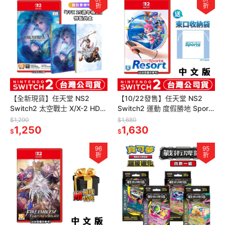
折
折
【全新現貨】任天堂 NS2
【10/22發售】任天堂 NS2
Switch2 太空戰士 X/X-2 HD
Switch2 運動 度假勝地 Sports
Remaster-中文版(鑰匙卡)[夢
Resort-中文版 [夢遊館]
$1,290
$1,680
遊館]
1,250
1,630
$
$
96
95
折
折