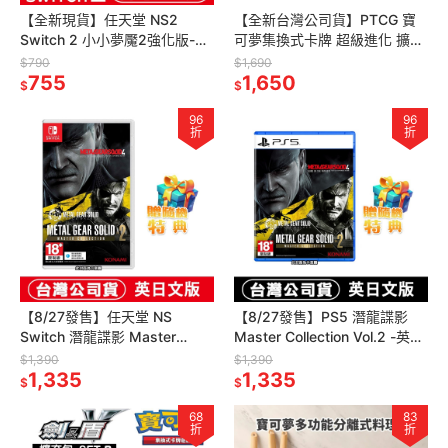
【全新現貨】任天堂 NS2
【全新台灣公司貨】PTCG 寶
Switch 2 小小夢魘2強化版-中
可夢集換式卡牌 超級進化 擴充
文版(鑰匙卡)[夢遊館]
包 深淵之瞳 原裝盒(內30包)
$790
$1,690
755
M5F[夢遊館]
1,650
$
$
96
96
折
折
【8/27發售】任天堂 NS
【8/27發售】PS5 潛龍諜影
Switch 潛龍諜影 Master
Master Collection Vol.2 -英日
Collection Vol.2 -英日文版
文版 [夢遊館]
$1,390
$1,390
1,335
1,335
$
$
68
83
折
折