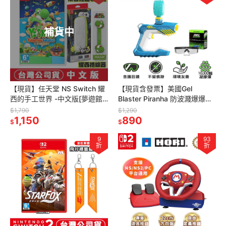
補貨中
【現貨】任天堂 NS Switch 耀
【現貨含發票】美國Gel
西的手工世界 -中文版[夢遊館]
Blaster Piranha 防波濺爆爆水
同樂 家庭遊戲
彈槍[夢遊館]玩具 水晶彈 射擊
$1,790
$1,290
1,150
遊戲 野營 CS
890
$
$
9
93
折
折