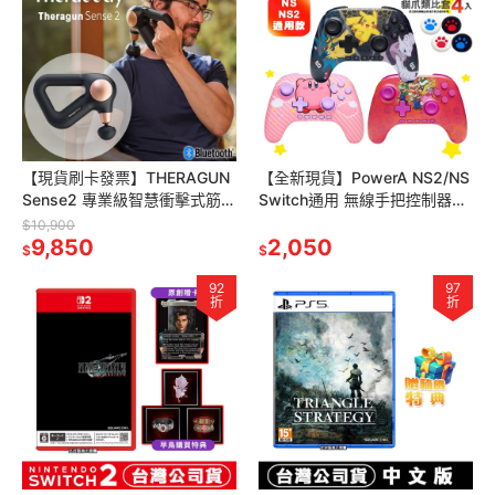
【現貨刷卡發票】THERAGUN
【全新現貨】PowerA NS2/NS
Sense2 專業級智慧衝擊式筋膜
Switch通用 無線手把控制器
槍(14kg推力/12mm振幅/2款
(任天堂官方授權)[夢遊館]
$10,900
按摩頭)
9,850
2,050
$
$
92
97
折
折