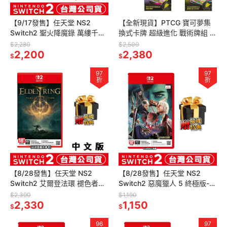
【9/17發售】任天堂 NS2
【全新現貨】PTCG 寶可夢集
Switch2 聖火降魔錄 萬縷千絲-
換式卡牌 超級進化 戰術牌組 四
中文版 [夢遊館]
款一組 超級 巨牙鯊/沙奈朵/噴
$2,280
$2,500
2,200
火龍X /快龍
2,380
$
$
97
97
折
折
【8/28發售】任天堂 NS2
【8/28發售】任天堂 NS2
Switch2 艾爾登法環 褪色者版-
Switch2 惡魔獵人 5 終極版-中
中文版(鑰匙卡)[夢遊館]黃金樹
文版(鑰匙卡)[夢遊館]鬼泣
$2,390
$1,190
幽影 伊迪斯騎士
2,330
1,150
$
$
96
97