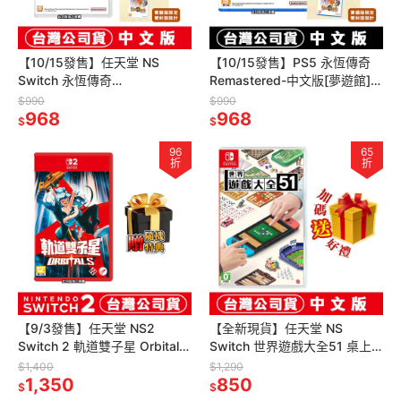
【10/15發售】任天堂 NS
【10/15發售】PS5 永恆傳奇
Switch 永恆傳奇
Remastered-中文版[夢遊館]雙
Remastered-中文版[夢遊館]雙
面封面設計
$990
$990
面封面設計
968
968
$
$
96
65
折
折
【9/3發售】任天堂 NS2
【全新現貨】任天堂 NS
Switch 2 軌道雙子星 Orbitals
Switch 世界遊戲大全51 桌上
-中文版 [夢遊館] 雙人協力合作
益智派對遊戲-中日文版[夢遊
$1,400
$1,290
遊戲
1,350
館]
850
$
$