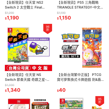
【全新現貨】任天堂 NS2
【全新現貨】PS5 三角戰略
Switch 2 太空戰士 Final
TRIANGLE STRATEGY-中文版
Fantasy VII 重生-中文版(鑰匙
[夢遊館]
$1,290
$1,190
卡)
1,190
1,150
$
$
96
折
【全新現貨】任天堂 NS
【全新台灣繁中正版】 PTCG
Switch 節奏天國 奇蹟之星-中
寶可夢集換式卡牌遊戲 劍&盾
文版[夢遊館] 節奏 淳君 按鍵鑰
無極力量 擴充包 SET B -SC2b
$1,390
匙扣
1,340
40
$
$
95
折