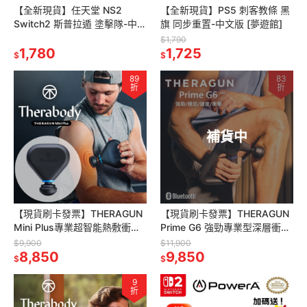
【全新現貨】任天堂 NS2
【全新現貨】PS5 刺客教條 黑
Switch2 斯普拉遁 塗擊隊-中文
旗 同步重置-中文版 [夢遊館]
版 [夢遊館] 漆彈大作戰
$1,790
Splatoon
1,780
1,725
$
$
89
83
折
折
補貨中
【現貨刷卡發票】THERAGUN
【現貨刷卡發票】THERAGUN
Mini Plus專業超智能熱敷衝擊
Prime G6 強勁專業型深層衝擊
式迷你便攜筋膜槍 (10mm振
式筋膜槍(5段速/抗撞/16mm振
$9,900
$11,900
幅/9kg推力)
8,850
幅)
9,850
$
$
9
折