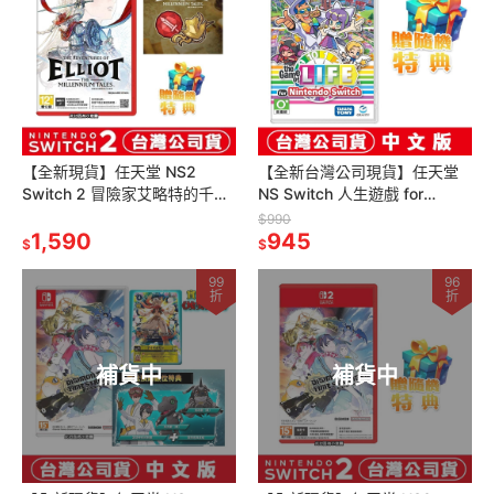
【全新現貨】任天堂 NS2
【全新台灣公司現貨】任天堂
Switch 2 冒險家艾略特的千年
NS Switch 人生遊戲 for
奇譚-中文版[夢遊館]
Nintendo Switch -中文版 [夢
$990
1,590
遊館]
945
$
$
99
96
折
折
補貨中
補貨中