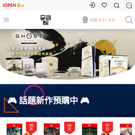
評價:
5.0 / 5.0
🎮 話題新作預購中 🎮
96
94
97
折
折
折