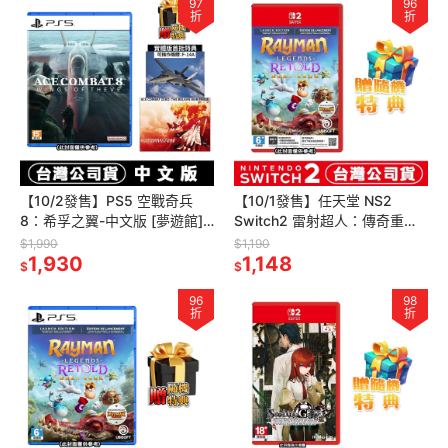
97
96
折
折
【10/2發售】PS5 空戰奇兵
【10/1發售】任天堂 NS2
8：希孚之翼-中文版 [夢遊館]
Switch2 雷射超人：傳奇重述-
多人對戰
中文版(鑰匙卡)[夢遊館]功夫足
$1,990
$1,190
1,930
球
1,148
$
$
96
98
折
折