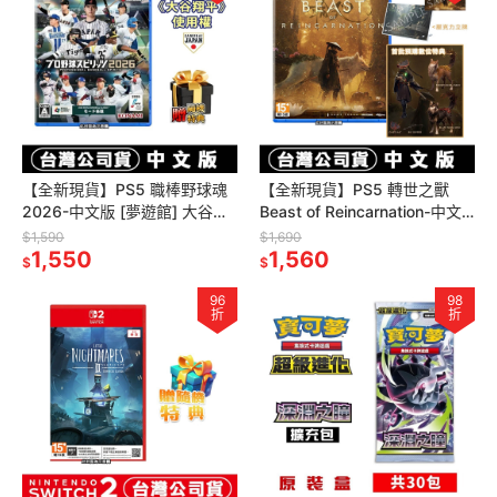
【全新現貨】PS5 職棒野球魂
【全新現貨】PS5 轉世之獸
2026-中文版 [夢遊館] 大谷翔
Beast of Reincarnation-中文
平 數位DLC
版 [夢遊館] 輪迴之獸
$1,590
$1,690
1,550
1,560
$
$
96
98
折
折