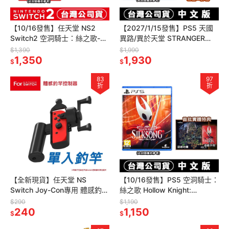
【10/16發售】任天堂 NS2
【2027/1/15發售】PS5 天國
Switch2 空洞騎士：絲之歌-中
異路/異於天堂 STRANGER
文版 [夢遊館]大黃蜂 小騎士
THAN HEAVEN-中文版 [夢遊
$1,390
$1,990
1,350
館]
1,930
$
$
83
97
折
折
【全新現貨】任天堂 NS
【10/16發售】PS5 空洞騎士：
Switch Joy-Con專用 體感釣竿
絲之歌 Hollow Knight:
控制器 JYS-NS248[夢遊館]
Silksong-中文版 [夢遊館]大黃
$290
$1,190
240
蜂
1,150
$
$