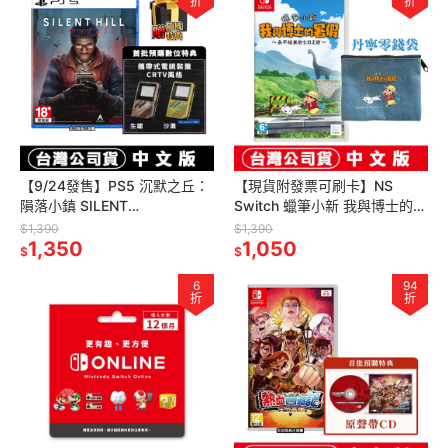
折
折
【9/24發售】PS5 沉默之丘：
【現貨附發票可刷卡】NS
隕落小鎮 SILENT
Switch 蠟筆小新 我與博士的暑
HILL:Townfall-中文版[夢遊館]
假 永不結束的七日之旅 -中文
$1,390
$1,390
1,350
版 [夢遊館]
1,050
$
$
6
94
折
折