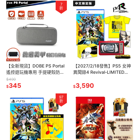
7
折
【全新現貨】DOBE PS Portal
【2027/2/18發售】PS5 女神
遙控遊玩機專用 手提硬殼防護
異聞錄4 Revival-LIMITED
收納包 (TP5-3552)[夢遊館]
BOX/IZANAGI EDITION
$490
345
3,590
$
$
97
折