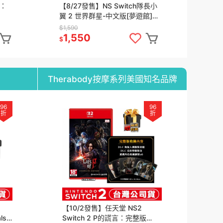
丘：
【8/27發售】NS Switch隊長小
翼 2 世界群星-中文版[夢遊館]
館]
足球 天使之翼
$1,590
1,550
$
Therabody按摩系列美國知名品牌
96
96
折
折
【10/2發售】任天堂 NS2
【
s -
Switch 2 P的謊言：完整版
Pla