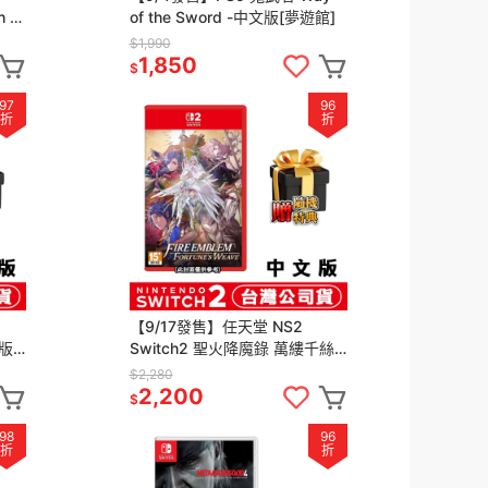
h 猛
of the Sword -中文版[夢遊館]
$1,990
1,850
$
97
96
折
折
【9/17發售】任天堂 NS2
版-
Switch2 聖火降魔錄 萬縷千絲-
樹
中文版 [夢遊館]
$2,280
2,200
$
98
96
折
折