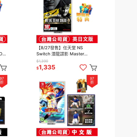
【8/27發售】任天堂 NS
OT-
Switch 潛龍諜影 Master
紅莉
Collection Vol.2 -英日文版
$1,390
1,335
$
97
97
折
折