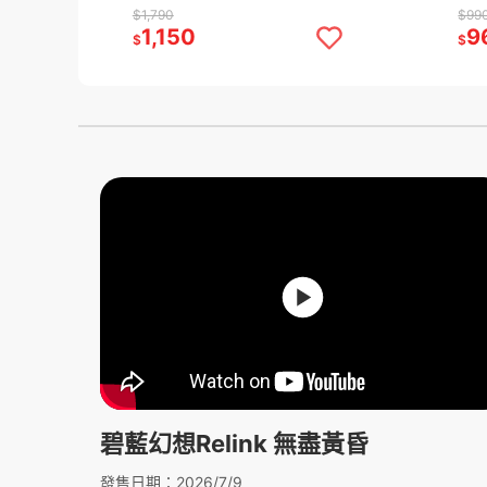
同樂 家庭遊戲
中文
$1,790
$99
1,150
9
$
$
碧藍幻想Relink 無盡黃昏
發售日期：2026/7/9