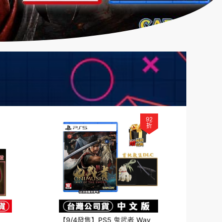
92
折
【9/4發售】PS5 鬼武者 Way