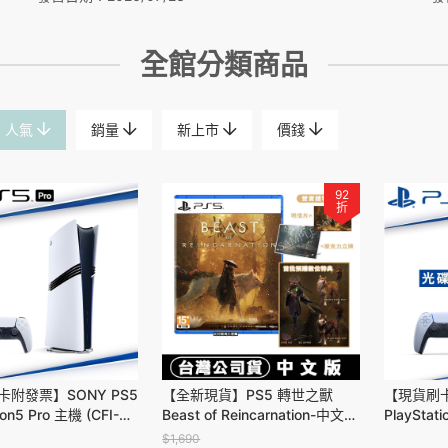
全館分類商品
人氣
銷量
新上市
價錢
92
折
附發票】SONY PS5
【全新現貨】PS5 轉世之獸
【現貨刷
ion5 Pro 主機 (CFI-
Beast of Reincarnation-中文版
PlayStat
01) 台灣公司貨
[夢遊館] 輪迴之獸
碟版主機 2
$1,690