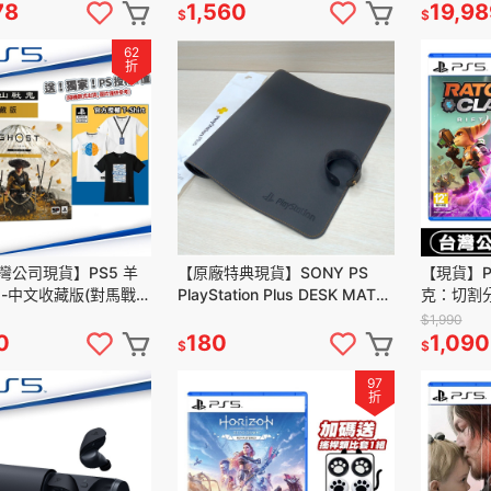
78
1,560
19,98
$
$
62
折
灣公司現貨】PS5 羊
【原廠特典現貨】SONY PS
【現貨】P
 -中文收藏版(對馬戰鬼
PlayStation Plus DESK MAT
克：切割
遊館]
滑鼠墊 桌墊 PS桌墊 80X40
(Ratchet &
$1,990
中文版
0
180
1,090
$
$
97
折