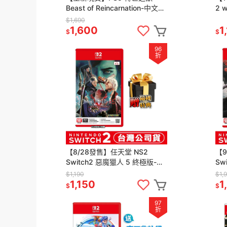
Beast of Reincarnation-中文版
2 
[夢遊館] 輪迴之獸
文
$1,690
1,600
1
$
$
96
折
【8/28發售】任天堂 NS2
【9
Switch2 惡魔獵人 5 終極版-中
Swi
文版(鑰匙卡)[夢遊館]鬼泣
Sw
$1,190
$1,
1,150
1
$
$
97
折