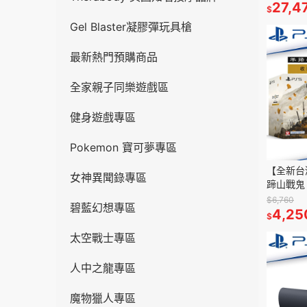
27,4
$
Gel Blaster凝膠彈玩具槍
最新熱門預購商品
全家親子同樂遊戲區
健身遊戲專區
Pokemon 寶可夢專區
【全新台
女神異聞錄專區
蹄山戰鬼
續作)[夢
$6,760
碧藍幻想專區
4,25
$
太空戰士專區
人中之龍專區
魔物獵人專區