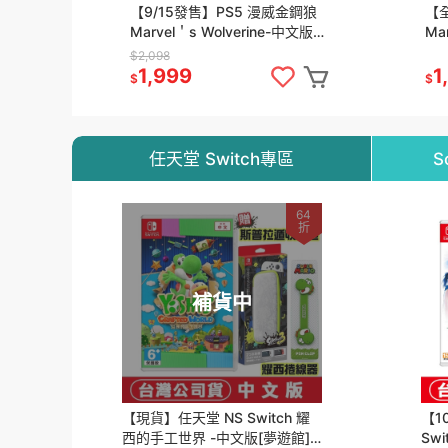
【9/15發售】PS5 漫威金鋼狼
【
Marvel＇s Wolverine-中文版
Mar
[夢遊館]
中
$2,098
1,999
1
$
$
任天堂 Switch專區
S
64
折
補貨中
【現貨】任天堂 NS Switch 耀
【1
西的手工世界 -中文版[夢遊館]
Swi