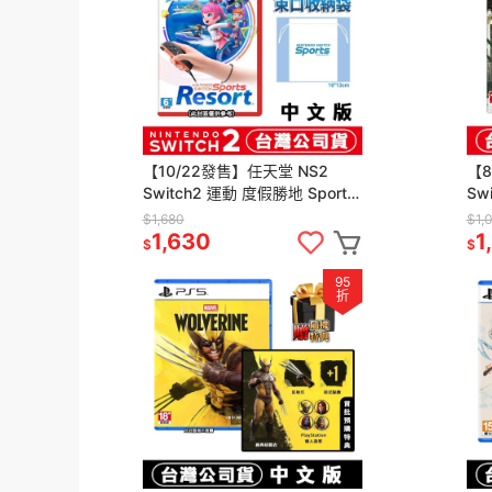
【10/22發售】任天堂 NS2
【8
Switch2 運動 度假勝地 Sports
Sw
Resort-中文版 [夢遊館]
中
$1,680
$1,
栖
1,630
1
$
$
95
折