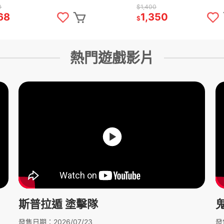
版[夢遊館]雙面封面設計
中文版 [夢遊館] 雙人協力
0
$1,400
戲
68
1,350
$
熱門遊戲影片
斯普拉遁 塗擊隊
鬼
發售日期：2026/07/23
發