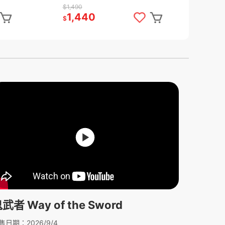
合作遊
(Lies of P)-中文版[夢遊館]
70
$1,490
1,440
2
$
$
武者 Way of the Sword
售日期：2026/9/4