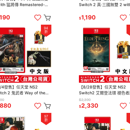
with 猛將傳 Remastered-中
Switch 2 真‧三國無雙 2 wit
版[夢遊館]割草
將傳 Remaster(鑰匙卡)
,190
1,190
$
94
折
/4發售】任天堂 NS2
【8/28發售】任天堂 NS2
tch 2 鬼武者 Way of the
Switch2 艾爾登法環 褪色者
ord -中文版(鑰匙卡)
中文版(鑰匙卡)[夢遊館]黃金
990
$2,390
幽影 伊迪斯騎士
,880
2,330
$
97
折