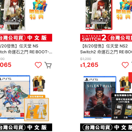
/20發售】任天堂 NS
【8/20發售】任天堂 NS2
itch 命運石之門 RE:BOOT-
Switch2 命運石之門 RE:BO
文版[夢遊館] 岡部倫太郎 紅莉
中文版 [夢遊館]岡部倫太郎 
090
$1,290
 漆原琉華
栖
,065
1,265
$