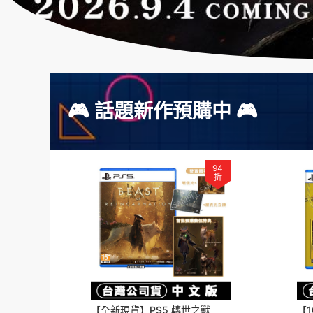
🎮 話題新作預購中 🎮
94
折
【全新現貨】PS5 轉世之獸
【1