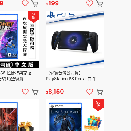
掛 側背
9
199
$
54
折
S5 拉捷特與克拉
【現貨台灣公司貨】
分裂 時空裂縫
PlayStation PS Portal 白 午夜
 Clank: Rift Apart)-
黑 CFI-Y1018
8,150
$
96
折