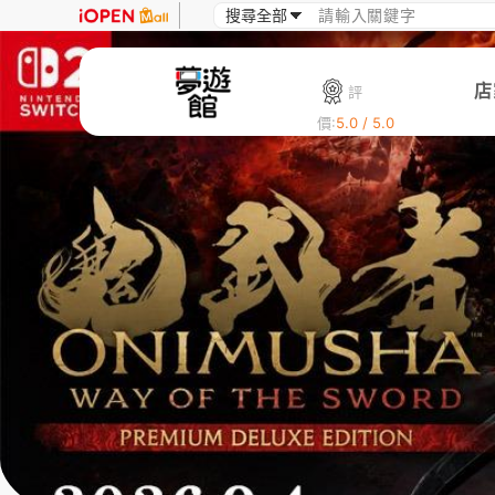
店
評
價:
5.0 / 5.0