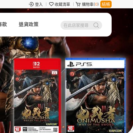
結帳
登入
收藏清單
購物車(
0
)
條款
退貨政策