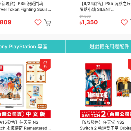
全新現貨】PS5 漫威鬥魂
【9/24發售】PS5 沉默之
vel Tokon:Fighting Souls-
隕落小鎮 SILENT
文版[夢遊館]秘客
HILL:Townfall-中文版[夢遊
$1,390
,809
1,350
$
ony PlayStation 專區
遊戲擴充周邊配件
97
折
0/15發售】任天堂 NS
【9/3發售】任天堂 NS2
tch 永恆傳奇 Remastered-
Switch 2 軌道雙子星 Orbital