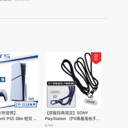
25
折
卡附發票】
【原廠特典現貨】SONY
ion5 PS5 Slim 輕型 光
PlayStation 《PS專屬風格手機
118A01
掛繩》手機掛繩 掛片組 背帶 頸
$790