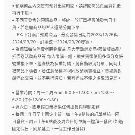
♦ 預購商品內文皆有預計出貨時間，請詳閱商品頁面資訊後
再行下單。
♦ 不同天發售的預購商品，將統一於訂單裡最晚發售日出
貨，若急需商品的客人還請分開下單。
EX:下訂兩片預購商品，分別發售日期為2023/12/26與
2024/03/20，訂單統一2024/03/20發貨。
♦ 為保障每位消費者購物權益 凡大型熱銷商品/限量版商品/
折價卷活動商品等 每人限購一組，嚴禁買家使用多重分身帳
號重複下單，經查核為多重訂購，將自動取消訂單；同時上
敘商品下標者，若任意棄標將視同放棄購買權益，賣場將封
鎖停止交易，並不另行通知，若有造成不便之處敬請見諒。
♦ 營業時間：周一至周五am 9:00～12:00 / pm 1:30～
5:30 (午休12:00～1:30)
♦ 週六日、國定假日無提供任何出貨與聊聊服務
♦ 每個工作日早上固定出貨，如上午9點後的訂單將統一隔
日發貨。周五上午9點後及周六日訂單統一禮拜一發貨 (如遇
國定假日，則順延至下一個工作日發貨)