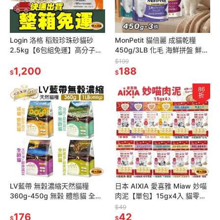
Login 洛格 稻殼珍珠砂貓砂
MonPetit 貓倍麗 成貓乾糧
2.5kg【6包組免運】高分子吸
450g/3LB 化毛 海鮮拼盤 鮮魚
水除臭顆粒 不黏底 可沖馬桶
什錦 濃縮頂級食材 貓飼料『林
$199
『林口旗艦店』
1,200
口旗艦店』
188
$
$
86
折
LV藍帶 無穀濃縮天然貓糧
日本 AIXIA 愛喜雅 Miaw 妙喵
360g-450g 無榖 體態貓 全齡
肉泥【單包】15gx4入 貓零食
貓 熟齡貓 成貓 貓飼料『林口旗
貓肉泥『林口旗艦店』
$49
艦店』
176
42
$
$