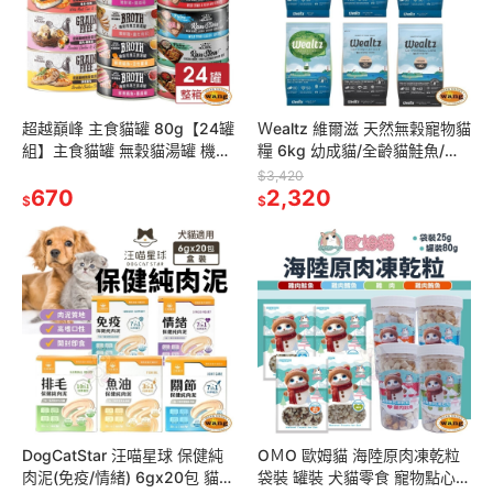
超越巔峰 主食貓罐 80g【24罐
Ｗealtz 維爾滋 天然無穀寵物貓
組】主食貓罐 無穀貓湯罐 機能
糧 6kg 幼成貓/全齡貓鮭魚/化
肉塊主食湯罐 機能罐 貓湯罐 貓
毛貓/低脂高纖貓 貓飼料『林口
$3,420
罐頭『林口旗艦店』
670
旗艦店』
2,320
$
$
DogCatStar 汪喵星球 保健純
OＭO 歐姆貓 海陸原肉凍乾粒
肉泥(免疫/情緒) 6gx20包 貓肉
袋裝 罐裝 犬貓零食 寵物點心