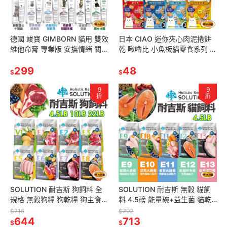
德國 竣寶 GIMBORN 貓用 雙效
日本 CIAO 迷你夾心肉泥捲餅
維他命膏 專業版 安撫情緒 關節
乾 啾嚕比 小魚板貓零食系列 夾
幼貓 泌尿道 腸胃保健『林口旗
心燒 捲心酥 貓咪零食 貓點心
艦店』
299
『林口旗艦店』
48
$
$
9
9
折
折
SOLUTION 耐吉斯 狗飼料 全
SOLUTION 耐吉斯 無穀 貓飼
規格 無穀狗糧 狗乾糧 狗主食
料 4.5磅 能量碗+益生菌 貓乾
狗飼料『林口旗艦店』
糧 貓主食 貓飼料『WANG』
$716
$792
644
713
$
$