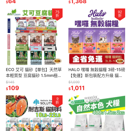
64
艦店』
1,368
$
$
75
92
折
折
ECO 艾可 貓砂【單包】天然草
HALO 嘿囉 無穀貓糧 3磅-15磅
本輕質型 豆腐貓砂 1.5mm極細
【免運】新包裝配方升級 貓乾
豆腐貓砂 貓砂『林口旗艦店』
糧 貓主食 貓飼料『林口旗艦
$145
$1,099
109
店』
1,011
$
$
9
折