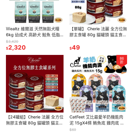
Ｗealtz 維爾滋 天然無穀犬糧
【單罐】 Cherie 法麗 全方位無
6kg 幼成犬 高齡犬 鮭魚 低脂
膠主食罐 80g 貓罐頭 貓主食罐
護眼 關節『林口旗艦店』
全方位 法麗主食罐 無膠主食罐
$3,420
2,320
『林口旗艦店』
49
$
$
86
折
【24罐組】Cherie 法麗 全方位
CatFeet 艾比最愛羊奶機能肉
無膠主食罐 80g 貓罐頭 貓主食
泥 15gX4條 鮪魚底 雞肉底 貓
罐 全方位 法麗主食罐 無膠主食
肉泥 肉泥 貓零食『林口旗艦
$69