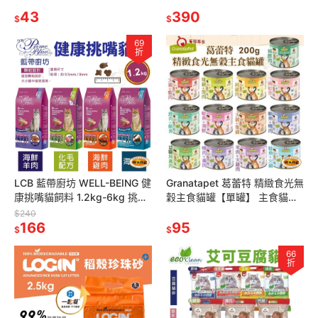
胃/關節/皮毛保健 幼貓慕斯罐
居家清潔『林口旗艦店』
貓罐頭『林口旗艦店
43
390
$
$
69
折
LCB 藍帶廚坊 WELL-BEING 健
Granatapet 葛蕾特 精緻食光無
康挑嘴貓飼料 1.2kg-6kg 挑嘴
穀主食貓罐【單罐】 主食貓罐
貓糧 藍帶廚坊『林口旗艦店』
貓罐頭『林口旗艦店』
$240
166
95
$
$
66
折