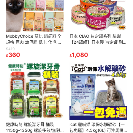
MobbyChoice 莫比 貓飼料 全
日本 CIAO 旨定罐系列 貓罐
規格 鹿肉 幼母貓 低卡 化毛 鵪
【24罐組】日本製 旨定罐 副食
鶉 鱒魚 無穀貓『林口旗艦店』
罐 湯罐 貓罐頭『林口旗艦店』
$419
360
1,080
$
$
健康時刻 螺旋潔牙骨 桶裝
icat 寵喵樂 環保水解礦砂【一
1150g-1350g 螺旋多效/無榖
包免運】4.5kg(6L) 可沖馬桶