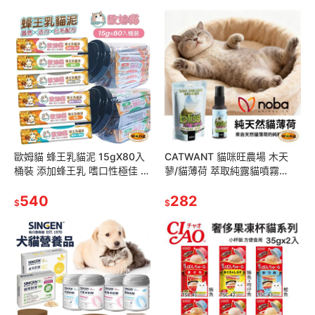
歐姆貓 蜂王乳貓泥 15gΧ80入
CATWANT 貓咪旺農場 木天
桶裝 添加蜂王乳 嗜口性極佳 貓
蓼/貓薄荷 萃取純露貓噴霧
點心 貓肉泥『林口旗艦店』
100ml 飲水 罐頭 玩具都能使用
540
『林口旗艦店』
282
$
$