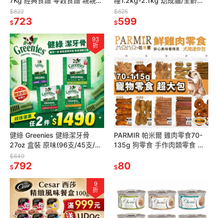
7Kg 經典食譜 零穀食譜 親親食
糧1.2kg-2.1kg 幼成貓/全齡貓
譜 優格貓『林口旗艦店』
鮭魚/化毛貓/低脂高纖貓 貓飼
$822
$625
723
料
599
$
$
93
折
健綠 Greenies 健綠潔牙骨
PARMIR 帕米爾 雞肉零食70-
27oz 盒裝 原味(96支/45支/27
135g 狗零食 手作肉類零食 迷
支/17支) 狗潔牙骨『林口旗艦
你包 寵物零食 犬零食 台灣製造
$849
店』
792
『林口旗艦店』
80
$
$
9
折