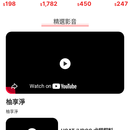
 無穀 低穀
0
原盛宴(牛羊雙拼)
198
法米納 愛肯拿 歐
30
盛宴(牛羊雙拼) 犬
1,782
300g 處方主食罐
124
羊雙拼) 犬糧 狗飼
450
天然藜麥 天然處方
128
貓糧 貓
247
$
$
$
$
$
$
$
洋 熱帶水
犬糧 狗飼料『林口
克斯農場 自然癮食
糧 狗飼料『林口旗
處方罐 主食狗罐
料『林口旗艦店』
系列 狗潔牙骨
旗艦店
藻 亮
旗艦店』
貓飼料 狗飼料
艦店』
狗罐頭『林口旗艦
『林口旗艦店』
『WANG』
店』
精選影音
柚享淨
柚享淨