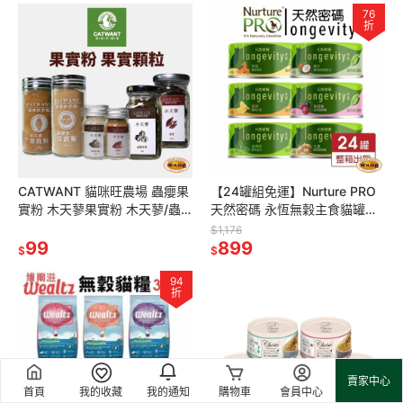
76
折
CATWANT 貓咪旺農場 蟲癭果
【24罐組免運】Nurture PRO
實粉 木天蓼果實粉 木天蓼/蟲
天然密碼 永恆無穀主食貓罐
癭果果實顆粒 貓零食『林口旗
80g 無穀貓罐 主食貓罐 貓罐頭
$1,176
艦店』
99
『林口旗艦店』
899
$
$
94
折
賣家中心
首頁
我的收藏
我的通知
購物車
會員中心