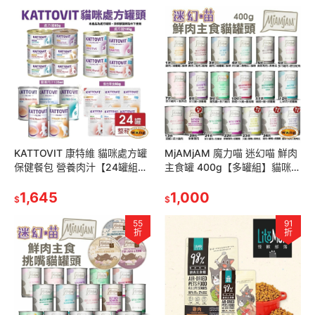
KATTOVIT 康特維 貓咪處方罐
MjAMjAM 魔力喵 迷幻喵 鮮肉
保健餐包 營養肉汁【24罐組】
主食罐 400g【多罐組】貓咪罐
低敏/照顧糖尿病/胃腸/滋補/腎
頭 主食罐 貓罐『林口旗艦店』
臟/泌尿保健
1,645
1,000
$
$
55
91
折
折