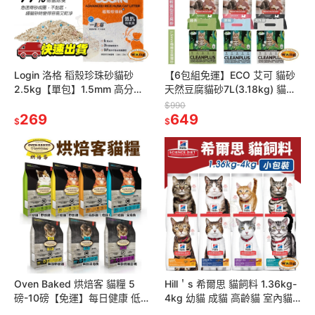
Login 洛格 稻殼珍珠砂貓砂
【6包組免運】ECO 艾可 貓砂
2.5kg【單包】1.5mm 高分子
天然豆腐貓砂7L(3.18kg) 貓砂
吸水除臭顆粒 不黏底 可沖馬桶
『林口旗艦店』
$990
『林口旗艦店』
269
649
$
$
Oven Baked 烘焙客 貓糧 5
Hill＇s 希爾思 貓飼料 1.36kg-
磅-10磅【免運】每日健康 低敏
4kg 幼貓 成貓 高齡貓 室內貓
無穀系列 貓飼料『林口旗艦
化毛 泌尿 貓乾糧 貓主食