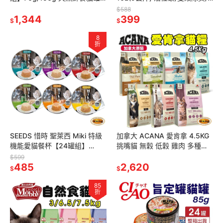
主食罐 貓罐頭『林口旗艦店』
益生菌 城市礦砂 除臭 超強凝結
$588
1,344
『林口旗艦店』
399
$
$
8
折
SEEDS 惜時 聖萊西 Miki 特級
加拿大 ACANA 愛肯拿 4.5KG
機能愛貓餐杯【24罐組】
挑嘴貓 無穀 低穀 雞肉 多種魚
MICO 咪渴機能湯罐 副食罐 貓
鴨肉 貓糧『林口旗艦店』
$599
罐頭『林口旗艦店』
485
2,620
$
$
85
折