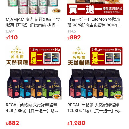
MjAMjAM 魔力喵 迷幻喵 主食
【買一送一】LitoMon 怪獸部
罐頭【單罐】鮮嫩肉絲 挑嘴貓
落 98%鮮肉主食貓糧 800g 雞
罐 鮮肉罐 雙拼罐 貓罐頭『林口
肉/竹筴魚 貓飼料『林口旗艦
$200
$980
旗艦店』
110
店』
892
$
$
REGAL 芮格爾 天然寵糧貓糧
REGAL 芮格爾 天然寵糧貓糧
4LB(1.8kg)【買一送一】幼貓
12LB(5.4kg)【買一送一】幼貓
成貓 室內貓 高齡貓 貓飼料 貓
成貓 室內貓 高齡貓 貓飼料 貓
糧『林口旗艦店』
882
糧『林口旗艦店』
1,980
$
$