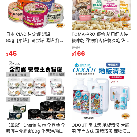
日本 CIAO 旨定罐 貓罐
TOMA-PRO 優格 貓用鮮肉佐
85g【單罐】副食罐 湯罐 鮮肉
餐凍乾 零穀鮮肉佐餐凍乾 佐餐
罐 補水罐 貓罐頭『林口旗艦
凍乾酥鬆 貓零食 貓乾糧 貓主食
$184
店』
45
『林口旗艦店』
166
$
$
【單罐】Cherie 法麗 全營養 全
ODOUT 臭味滾 地板清潔 犬貓
照護主食貓罐80g 泌尿道/腸
用 室內去味 環境清潔 寵物清潔