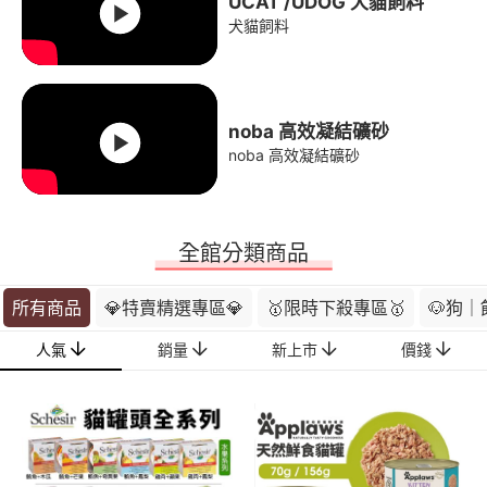
UCAT /UDOG 犬貓飼料
犬貓飼料
noba 高效凝結礦砂
noba 高效凝結礦砂
全館分類商品
所有商品
💎特賣精選專區💎
🥇限時下殺專區🥇
🐶狗｜
人氣
銷量
新上市
價錢