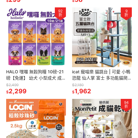
$
$
92
9
折
折
HALO 嘿囉 無穀狗糧 10磅-21
icat 寵喵樂 貓跳台 | 可愛 小鴨
磅【免運】 幼犬 小型成犬 成犬
恐龍 仙人掌 富士 多功能貓爬架
熟齡犬 狗飼料『林口旗艦店』
貓抓板 貓抓柱 貓窩 貓架『林口
$2,499
$2,180
2,299
旗艦店』
1,962
$
$
94
折