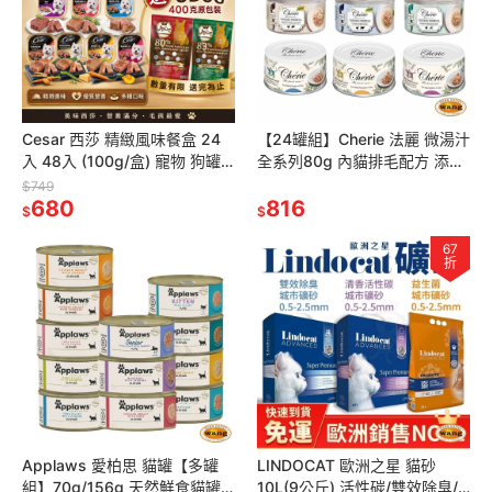
Cesar 西莎 精緻風味餐盒 24
【24罐組】Cherie 法麗 微湯汁
入 48入 (100g/盒) 寵物 狗罐
全系列80g 內貓排毛配方 添加
頭/濕糧 狗餐盒『林口旗艦店』
湯汁補水 低過敏源 貓罐頭
$749
680
816
$
$
67
折
Applaws 愛柏思 貓罐【多罐
LINDOCAT 歐洲之星 貓砂
組】70g/156g 天然鮮食貓罐
10L(9公斤) 活性碳/雙效除臭/