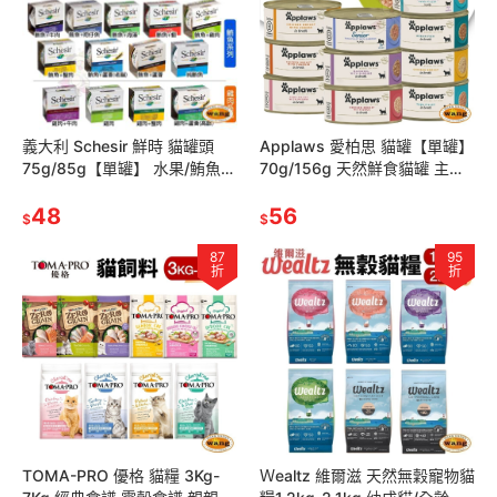
義大利 Schesir 鮮時 貓罐頭
Applaws 愛柏思 貓罐【單罐】
75g/85g【單罐】 水果/鮪魚/
70g/156g 天然鮮食貓罐 主食
雞肉系列 貓罐頭『WANG』
罐 貓罐頭『林口旗艦店』
48
56
$
$
87
95
折
折
TOMA-PRO 優格 貓糧 3Kg-
Ｗealtz 維爾滋 天然無穀寵物貓