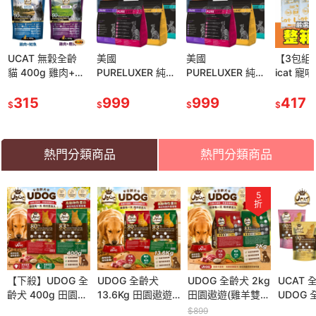
UCAT 無穀全齡
美國
美國
【3包組
貓 400g 雞肉+鹿
PURELUXER 純
PURELUXER 純
icat 寵
肉｜雞肉+鮭魚 挑
華 貓糧 3.3磅 類
華 貓糧 3.3磅 類
細球貓砂 
嘴亮毛 海陸雙饗
315
orijen 無穀高蛋白
999
orijen 無穀高蛋白
999
磅(5.44
417
$
$
$
$
配方 無穀貓糧 貓
全齡貓 貓乾糧 貓
全齡貓 貓乾糧 貓
砂 低粉塵
乾糧 貓飼料『林
主食 『林口旗艦
主食 『林口旗艦
『林口旗
口旗艦店』
店』
店』
熱門分類商品
熱門分類商品
5
折
旗艦店』義
【下殺】UDOG 全
『林口旗艦店』犬
UDOG 全齡犬
『林口旗艦店』
UDOG 全齡犬 2kg
義大利 Farmina 法
UCAT
mina 法米
齡犬 400g 田園遨
貓試吃包 旅行包
13.6Kg 田園遨遊
Farmina 法米納｜
田園遨遊(雞羊雙
米納 犬用潔牙骨7
UDOG
.5kg-
遊(雞羊雙拼)｜草
口味隨機 鮮開凍
(雞羊雙拼)｜草原
天然處方犬罐
拼)｜草原盛宴(牛
支(60g) 天然亮毛
400g 
$899