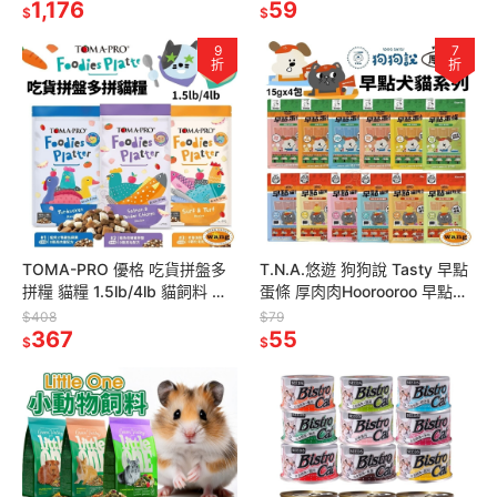
罐『林口旗艦店』
1,176
店』
59
$
$
9
7
折
折
TOMA-PRO 優格 吃貨拼盤多
T.N.A.悠遊 狗狗說 Tasty 早點
拼糧 貓糧 1.5lb/4lb 貓飼料 凍
蛋條 厚肉肉Hoorooroo 早點貓
乾飼料 無穀飼料 貓凍乾『林口
肉泥 貓肉泥 狗蒸蛋 狗零食『林
$408
$79
旗艦店』
367
口旗艦店
55
$
$