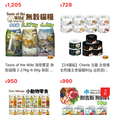
店』
1,205
728
$
$
Taste of the Wild 海陸饗宴 無
【24罐組】Cherie 法麗 全營養
穀貓糧 2.27Kg-6.6Kg 無榖 全
全照護主食貓罐80g 泌尿道/腸
齡貓 貓飼料『林口旗艦店』
胃/關節/皮毛保健 幼貓慕斯罐
950
貓罐頭『林口旗艦
990
$
$
9
折