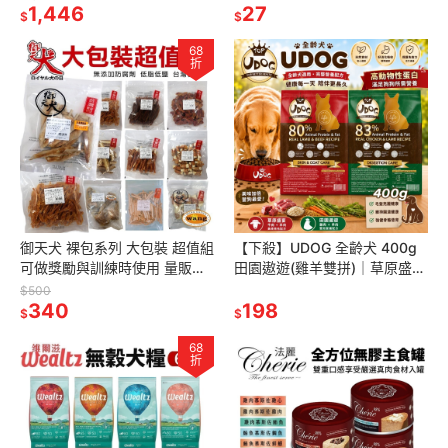
旗艦店』
1,446
『WANG』
27
$
$
68
折
御天犬 裸包系列 大包裝 超值組
【下殺】UDOG 全齡犬 400g
可做獎勵與訓練時使用 量販包
田園遨遊(雞羊雙拼)｜草原盛宴
犬零食『林口旗艦店』
(牛羊雙拼) 犬糧 狗飼料『林口
$500
340
旗艦店』
198
$
$
68
折