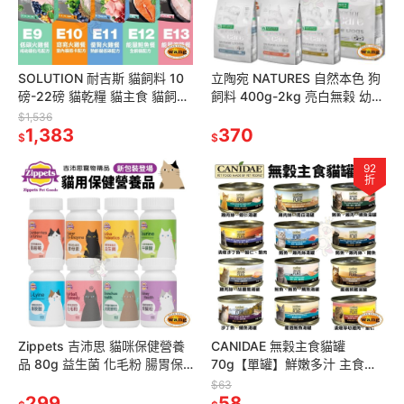
SOLUTION 耐吉斯 貓飼料 10
立陶宛 NATURES 自然本色 狗
磅-22磅 貓乾糧 貓主食 貓飼料
飼料 400g-2kg 亮白無榖 幼犬
『林口旗艦店』
小型成犬 中大型犬 全犬種
$1,536
1,383
『WANG』
370
$
$
92
折
Zippets 吉沛思 貓咪保健營養
CANIDAE 無穀主食貓罐
品 80g 益生菌 化毛粉 腸胃保
70g【單罐】鮮嫩多汁 主食貓
健 泌尿保健 心血管保健 貓營養
罐 無穀貓罐 貓湯罐 貓罐頭『林
$63
品『林口旗艦店』
299
口旗艦店』
58