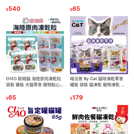
泥 狗肉泥 犬貓營養品『林口旗
凍乾 原肉 貓零食『林口旗艦
艦店』
540
店』
65
$
$
OＭO 歐姆貓 海陸原肉凍乾粒
喵洽普 By Cat 貓咪凍乾零食
袋裝 罐裝 犬貓零食 寵物點心
罐裝 袋裝 貓凍乾 寵物凍乾 寵
凍乾 原肉 貓零食『林口旗艦
物零食 貓零食『林口旗艦店』
店』
65
179
$
$
9
折