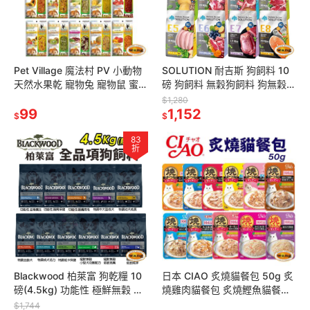
Pet Village 魔法村 PV 小動物
SOLUTION 耐吉斯 狗飼料 10
天然水果乾 寵物兔 寵物鼠 蜜袋
磅 狗飼料 無穀狗飼料 狗無穀飼
鼯 小動物零食『WANG』
料 狗糧『林口旗艦店』
$1,280
99
1,152
$
$
83
折
Blackwood 柏萊富 狗乾糧 10
日本 CIAO 炙燒貓餐包 50g 炙
磅(4.5kg) 功能性 極鮮無穀 低
燒雞肉貓餐包 炙燒鰹魚貓餐包
卡 狗乾糧 狗主食 狗飼料『林口
炙燒餐包 鮮肉餐包 貓餐包
$1,744