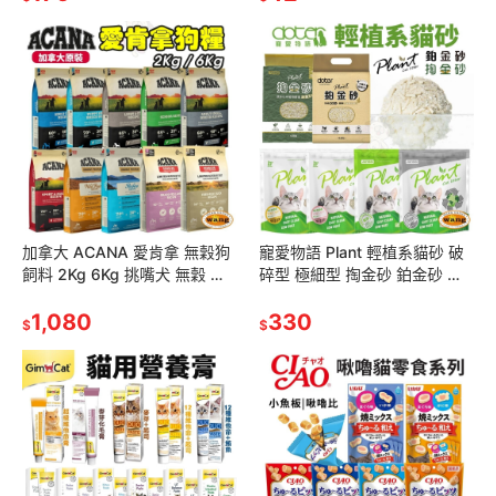
加拿大 ACANA 愛肯拿 無穀狗
寵愛物語 Plant 輕植系貓砂 破
飼料 2Kg 6Kg 挑嘴犬 無穀 狗
碎型 極細型 掏金砂 鉑金砂 豆
主食 狗乾糧 狗飼料『林口旗艦
腐砂 木薯砂 可沖馬桶 貓砂『林
店』
1,080
口旗艦店』
330
$
$