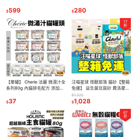
螺旋/雙機能 全犬種 小型犬 狗
礦砂 水溶礦砂 無粉塵 礦砂 貓
潔牙骨『WANG』
599
砂『林口旗艦店』
280
$
$
77
折
【單罐】 Cherie 法麗 微湯汁全
汪喵星球 怪獸部落 貓砂【整箱
系列80g 內貓排毛配方 添加湯
免運】 益生菌豆腐砂 費洛蒙貓
汁補水 貓湯罐 貓罐頭『林口旗
砂 泌尿健康檢測隱血砂『林口
$1,320
艦店』
37
旗艦店』
1,028
$
$
67
折