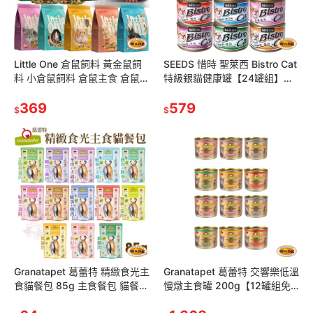
Little One 倉鼠飼料 黃金鼠飼
SEEDS 惜時 聖萊西 Bistro Cat
料 小倉鼠飼料 倉鼠主食 倉鼠零
特級銀貓健康罐【24罐組】
食 魔法村 天竺鼠水果大餐
80g/170g 貓罐頭『林口旗艦
800g
369
店』
579
$
$
Granatapet 葛蕾特 精緻食光主
Granatapet 葛蕾特 交響樂低溫
食貓餐包 85g 主食餐包 貓餐包
慢燉主食罐 200g【12罐組免
『林口旗艦店』
運】 主食貓罐 貓罐頭『林口旗