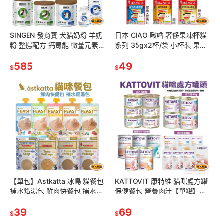
SINGEN 發育寶 犬貓奶粉 羊奶
日本 CIAO 啾嚕 奢侈果凍杯貓
粉 整腸配方 鈣胃能 微量元素片
系列 35gx2杯/袋 小杯裝 果凍
腸胃對策 皮毛對策 犬貓營養品
杯 公司貨 貓點心 貓零食
『林口旗艦店』
585
『WANG』
49
$
$
【單包】Astkatta 冰島 貓餐包
KATTOVIT 康特維 貓咪處方罐
補水貓湯包 鮮肉快餐包 補水罐
保健餐包 營養肉汁【單罐】低
湯包 快餐包 貓餐包『林口旗艦
敏/照顧糖尿病/胃腸/滋補/腎臟/
店』
39
泌尿保健 貓罐頭
69
$
$