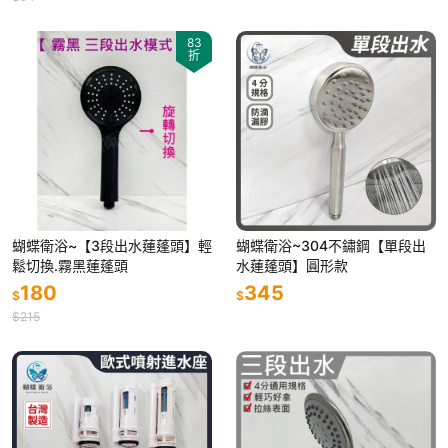
83
折
蝴蝶衛浴~【3段出水蓮蓬頭】輕
蝴蝶衛浴~304不鏽鋼【單段出
鬆切換.霧黑蓮蓬頭
水蓮蓬頭】圓形款
180
345
$
$
$215