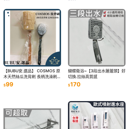
【BUBU安.選品】 COSMOS 原
蝴蝶衛浴~【3段出水蓮蓬頭】好
木天然絲瓜洗背刷 長柄洗澡刷
切換.拉絲高質感
洗澡 沐浴刷 洗背刷 搓澡刷 洗澡
99
170
$
$
刷 搓澡