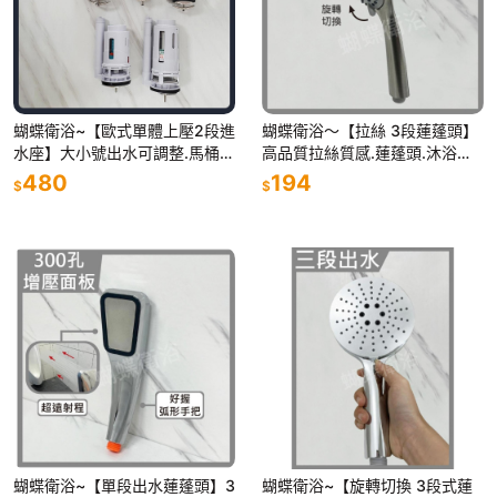
蝴蝶衛浴~【歐式單體上壓2段進
蝴蝶衛浴～【拉絲 3段蓮蓬頭】
水座】大小號出水可調整.馬桶落
高品質拉絲質感.蓮蓬頭.沐浴噴
水器.排水器.排水閥.單體.連體
頭.花灑.洗澡手持.淋浴 蓮蓬頭.
480
194
$
$
花灑蓮蓬頭.浴室 蓮蓬頭
蝴蝶衛浴~【單段出水蓮蓬頭】3
蝴蝶衛浴~【旋轉切換 3段式蓮