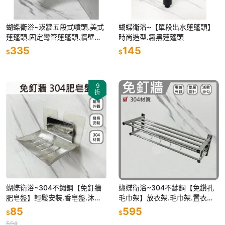
蝴蝶衛浴~崁牆五段式噴頭.美式
蝴蝶衛浴~【單段出水蓮蓬頭】
蓮蓬頭.固定彎管蓮蓬頭.牆壁蓮
時尚造型.霧黑蓮蓬頭
蓬頭
335
145
$
$
9
折
蝴蝶衛浴~304不鏽鋼【免釘牆
蝴蝶衛浴~304不鏽鋼【免鑽孔
肥皂盤】輕鬆安裝.香皂盤.沐浴
毛巾架】放衣架.毛巾架.置衣架.
皂盤.不鏽鋼肥皂架.瀝水皂架
收納架.浴室層架.不鏽鋼層架
85
595
$
$
$94