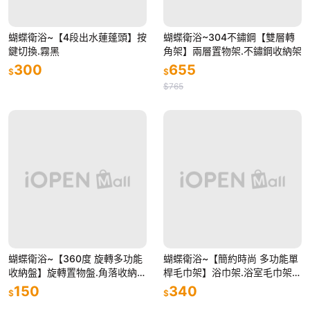
蝴蝶衛浴~【4段出水蓮蓬頭】按
蝴蝶衛浴~304不鏽鋼【雙層轉
鍵切換.霧黑
角架】兩層置物架.不鏽鋼收納架
300
655
$
$
$765
蝴蝶衛浴~【360度 旋轉多功能
蝴蝶衛浴~【簡約時尚 多功能單
收納盤】旋轉置物盤.角落收納.
桿毛巾架】浴巾架.浴室毛巾架.
廚房收納盤.牆角利用.浴室收納.
毛巾桿.毛巾掛架.不銹鋼毛巾架.
150
340
$
$
浴室轉角置物架.小型收納
浴室 置物架.置衣架.衛浴