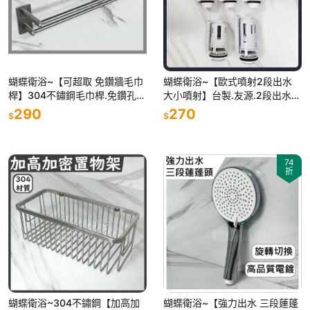
蝴蝶衛浴~【可超取 免鑽牆毛巾
蝴蝶衛浴~【歐式噴射2段出水
桿】304不鏽鋼毛巾桿.免鑽孔毛
大小噴射】台製.友源.2段出水
巾桿.免鑽孔貼毛巾桿.輕鬆diy.毛
頭.大小號分開.馬桶排水器.噴射
290
270
$
$
巾桿.掛毛巾.掛浴巾
馬桶用.馬桶落水器
74
折
蝴蝶衛浴~304不鏽鋼【加高加
蝴蝶衛浴~【強力出水 三段蓮蓬