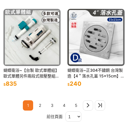
蝴蝶衛浴~【台製 歐式單體組】
蝴蝶衛浴~正304不鏽鋼 台灣製
歐式單體另件兩段式按壓整組另
造【4＂落水孔蓋 15x15cm】方
件.大小號分開.節約省水.單體馬
形排水孔蓋.地排落水頭.地板.浴
835
240
$
$
桶.連體馬桶用
室孔蓋
1
2
3
4
5
前往頁面