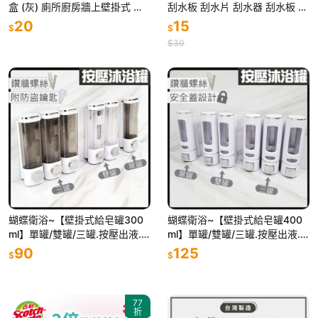
盒 (灰) 廁所廚房牆上壁掛式 餐
刮水板 刮水片 刮水器 刮水板 桌
巾 紙 捲紙巾盒 衛生紙盒
面 浴室 玻璃 廚房 清潔
20
15
$
$
$30
蝴蝶衛浴~【壁掛式給皂罐300
蝴蝶衛浴~【壁掛式給皂罐400
ml】單罐/雙罐/三罐.按壓出液.
ml】單罐/雙罐/三罐.按壓出液.
洗手乳/洗髮精/沐浴乳適用.皂液
洗手乳/洗髮精/沐浴乳適用.皂液
90
125
$
$
器.沐浴罐
器.沐浴罐
77
折