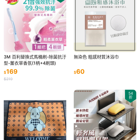
3M 百利替換式馬桶刷-除菌抗汙
無染色 粗感材質沐浴巾
型-薰衣草香氛(1柄+4刷頭)
169
60
$
$
$219
54
折