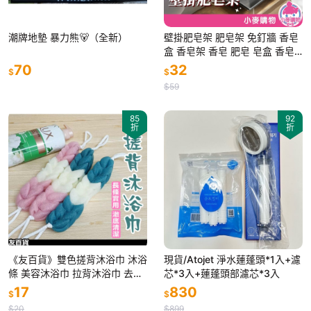
潮牌地墊 暴力熊🐻（全新）
壁掛肥皂架 肥皂架 免釘牆 香皂
盒 香皂架 香皂 肥皂 皂盒 香皂
托 浴室 廚房 瀝水架【小麥購
70
32
$
$
物】【G517】
$59
85
92
折
折
《友百貨》雙色搓背沐浴巾 沐浴
現貨/Atojet 淨水蓮蓬頭*1入+濾
條 美容沐浴巾 拉背沐浴巾 去角
芯*3入+蓮蓬頭部濾芯*3入
質 洗澡巾 洗背巾 沐浴用品
17
830
$
$
$20
$899