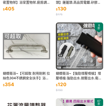
密置物架】浴室置物架.廚房調味
頭】蓮蓬頭.高品質電鍍.矽膠防
料收納架
滴漏.旋轉切換.三段出水
405
130
$
$
$175
8
折
蝴蝶衛浴~【可超取 耐用耐刷 拉
蝴蝶衛浴~【強勁增壓噴槍】增
絲色304不銹鋼安全扶手】浴室
壓噴槍.強勁出水.按壓出水.衛生
扶手.安全扶手.C型扶手.防摔倒
沖洗器.家用.廁所.小便斗.馬桶沖
354
120
$
$
扶手.無障礙扶手.廁所扶手
洗
$150
67
折