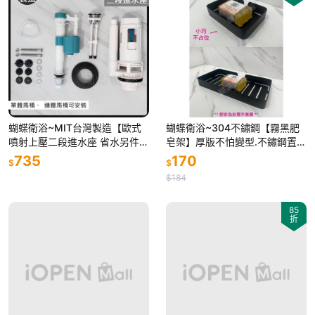
蝴蝶衛浴~MIT台灣製造【歐式
蝴蝶衛浴~304不鏽鋼【霧黑肥
噴射上壓二段進水座 省水另件】
皂架】厚版不怕變型.不鏽鋼置物
兩段式按壓.大小號分開.馬桶另
架.不鏽鋼肥皂盤.黑色皂盤
735
170
$
$
件.落水器.排水器.排水閥
$184
85
折