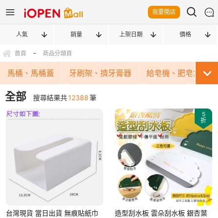
我要開店
人氣
銷量
上架日期
價格
-
首頁
商品分類頁
馬桶、馬桶蓋
牙刷架、擠牙膏器
給皂機、肥皂盒
全部
搜尋結果共
12388
筆
5
折
台灣現貨 當日出貨 無痕貼紙巾
造型刮水板 雲朵刮水板 銀杏葉