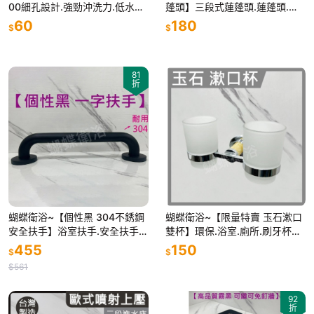
00細孔設計.強勁沖洗力.低水壓
蓬頭】三段式蓮蓬頭.蓮蓬頭.浴
救星.增壓蓮蓬頭
室蓮蓬頭.淋浴 蓮蓬頭.蓮蓬頭把
60
180
$
$
手.電鍍蓮蓬頭.多功能蓮蓬頭
81
折
蝴蝶衛浴~【個性黑 304不銹鋼
蝴蝶衛浴~【限量特賣 玉石漱口
安全扶手】浴室扶手.安全扶手.C
雙杯】環保.浴室.廁所.刷牙杯子.
型扶手.防摔倒扶手.無障礙扶手.
裝上去高質感.玻璃杯.雙杯.雙雙
455
150
$
$
廁所扶手.不鏽鋼扶手
對對萬年富貴.玉石漱口杯
$561
92
折