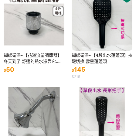
蝴蝶衛浴~【花灑流量調節器】
蝴蝶衛浴~【4段出水蓮蓬頭】按
冬天到了 舒適的熱水澡靠它.浴
鍵切換.霧黑蓮蓬頭
室蓮蓬頭.可調水量.蓮蓬頭配件.
50
145
$
$
蓮蓬頭開關.花灑
$215