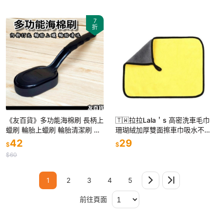
7
折
《友百貨》多功能海棉刷 長柄上
🇹🇼拉拉Lala＇s 高密洗車毛巾
蠟刷 輪胎上蠟刷 輪胎清潔刷 輪
珊瑚絨加厚雙面擦車巾吸水不掉
胎刷 洗車工具 汽車美容 自助洗
毛清潔巾30*30cm 18-2
42
29
$
$
車
$60
1
2
3
4
5
前往頁面