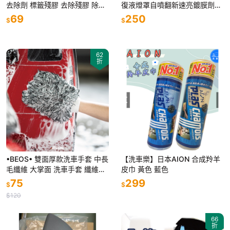
去除劑 標籤殘膠 去除殘膠 除殘
復液燈罩自噴翻新速亮鍍膜劑20
膠 去膠劑 消膠劑 殘膠去除劑
0ml升級容量不加價送砂纸遮蔽
69
250
$
$
膜
62
折
•BEOS• 雙面厚款洗車手套 中長
【洗車樂】日本AION 合成羚羊
毛纖維 大掌面 洗車手套 纖維洗
皮巾 黃色 藍色
車手套 雙面洗車手套 洗車海綿
75
299
$
$
清潔手套
$120
66
折