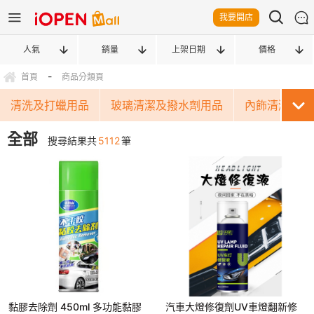
我要開店
人氣
銷量
上架日期
價格
-
首頁
商品分類頁
清洗及打蠟用品
玻璃清潔及撥水劑用品
內飾清潔保養
全部
搜尋結果共
5112
筆
黏膠去除劑 450ml 多功能黏膠
汽車大燈修復劑UV車燈翻新修