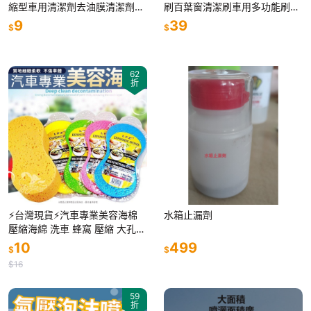
縮型車用清潔劑去油膜清潔劑汽
刷百葉窗清潔刷車用多功能刷汽
車用玻璃水發泡錠
車出風口清潔刷
9
39
$
$
62
折
⚡台灣現貨⚡汽車專業美容海棉
水箱止漏劑
壓縮海綿 洗車 蜂窩 壓縮 大孔
清潔 泡棉 打蠟 超強 吸水 專業
10
499
$
$
海棉 8字
$16
59
折