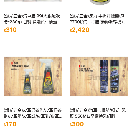
(燦光五金)汽車腊 99(大銀罐軟
(燦光五金)速力 手提打蠟機(SL-
腊*280g).日製 適淺色車清潔力
P700)/汽車打腊(迷你毛輪機)附
強
白毛輪+丸墊片+橘海綿/900W/
310
2,420
$
$
多段速
(燦光五金)皮革保養乳/皮革保養
(燦光五金)汽車棕櫚腊/噴式 .恐
劑/皮革腊/皮革蠟/皮革乳/皮革
龍 550ML/晶耀煥采細腊
油.噴式 恐龍(400ML)
170
300
$
$