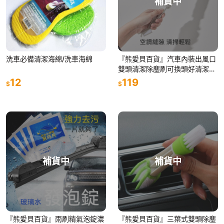
補貨中
洗車必備清潔海綿/洗車海綿
『熊愛貝百貨』汽車內裝出風口
雙頭清潔除塵刷可換頭好清潔鏡
面刷冷氣空調隙縫刷
12
119
$
$
補貨中
補貨中
『熊愛貝百貨』雨刷精氣泡錠濃
『熊愛貝百貨』三葉式雙頭除塵