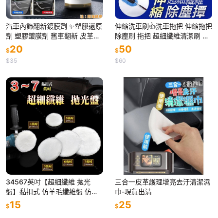
汽車內飾翻新鍍膜劑 ✨塑膠還原
伸縮洗車刷👍洗車拖把 伸縮拖把
劑 塑膠鍍膜劑 舊車翻新 皮革翻
除塵刷 拖把 超細纖維清潔刷 洗
新 氧化還原劑 輪胎翻新 洗車美
車刷 清潔刷 拖把刷 軟毛洗車刷
20
50
$
$
容 塑膠翻新 內飾翻新劑
軟毛刷 毛刷 本原
$35
$60
34567英吋【超細纖維 拋光
三合一皮革護理增亮去汙清潔濕
盤】黏扣式 仿羊毛纖維盤 仿羊
巾-現貨出清
毛球 打蠟及上蠟後的下蠟收蠟清
15
25
$
$
潔拋光處理