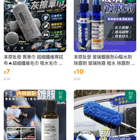
本原批發 擦車巾 超細纖維擦拭
本原批發 玻璃鍍膜劑👍驅水劑
布🔥超細纖維毛巾 吸水毛巾 汽
除霧劑 玻璃除霧 撥水 除霧劑 防
車美容 抹布打蠟玻璃 廚房抹布
雨劑 鍍膜劑 後視鏡鍍膜 汽車鍍
7
10
$
$
清潔布 OLD378
膜劑 NT326
$16
$19
57
83
折
折