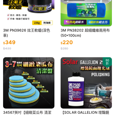
3M PN39626 炫王軟蠟(深色
3M PN38202 超細纖維兩用布
車)
(50*100cm)
349
220
$
$
$439
$280
86
折
34567英吋【細緻菜瓜布 清潔
【SOLAR GALLELION 增豔鏡