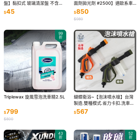
盤】黏扣式 玻璃清潔盤 不含金
面劑拋光劑 #2500】適歐系車
鋼砂不刮損表面 玻璃油膜刷洗去
硬漆使用 除螺旋細紋去太陽紋
45
850
$
$
垢除污清潔
鏡拋前置整平
$980
99
折
Triplewax 旋風雪泡洗車精2.5L
蝴蝶衛浴~【泡沫噴水槍】台灣
製造.雙種模式.省力卡扣.洗車神
器.清潔好幫手
799
567
$
$
$800
43
52
折
折