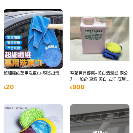
超細纖維萬用洗車巾-現貨出清
整箱另有優惠~美白清潔蠟 兩公
升 一加侖 車漆 美白 去汙 底層
清潔 DIY 乾淨蠟 美白蠟 去污蠟
20
900
$
$
漆面清潔 除水痕