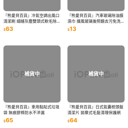
『熊愛貝百貨』冷氣空調出風口
『熊愛貝百貨』汽車玻璃除油膜
清潔刷 細縫灰塵雙頭式軟毛除塵
濕巾 擋風玻璃後照鏡去污免洗紙
掃 桌面鍵盤軟毛刷
巾
63
13
$
$
補貨中
補貨中
『熊愛貝百貨』車用黏貼式垃圾
『熊愛貝百貨』日式氣囊梳頭髮
袋 無痕膠條防水不滲漏
清潔片 拋棄式毛髮清理保護網
65
64
$
$