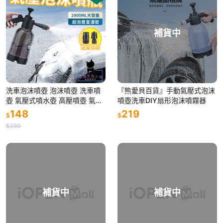
補貨中
洗車泡沫噴壺 泡沫噴壺 洗車噴
『熊愛貝百貨』手動氣壓式泡沫
壺 氣壓式噴水壺 高壓噴壺 氣壓
噴壺洗車DIY扇形泡沫噴霧器
式噴壺 澆花器 洗車用具
148
219
$
$
$250
補貨中
補貨中