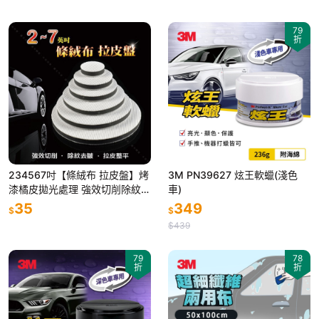
79
折
234567吋【條絨布 拉皮盤】烤
3M PN39627 炫王軟蠟(淺色
漆橘皮拋光處理 強效切削除紋去
車)
皺提升鏡面反照度 漆層延流研磨
35
349
$
$
整平拉皮
$439
79
78
折
折