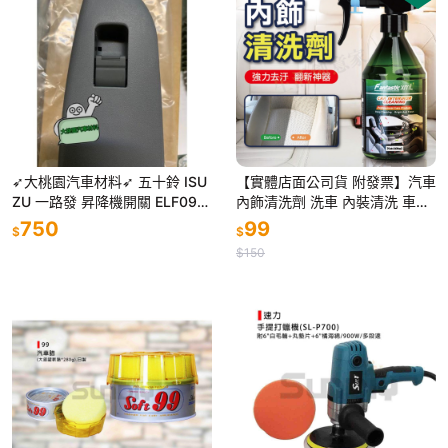
➶大桃園汽車材料➶ 五十鈴 ISU
【實體店面公司貨 附發票】汽車
ZU 一路發 昇降機開關 ELF09年
內飾清洗劑 洗車 內裝清洗 車用
後 電動窗開關 副控 客人邊 台製
清潔劑 頂棚絨布織物 車用內室
750
99
$
$
純新零件
車頂 強力去污乾洗
$150