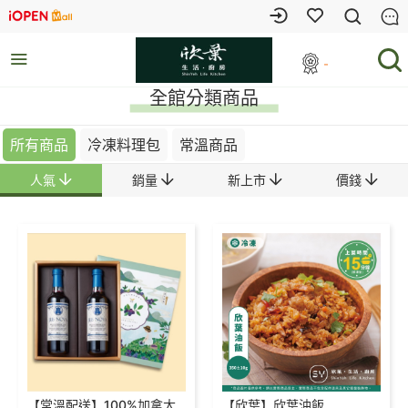
-
全館分類商品
所有商品
冷凍料理包
常溫商品
人氣
銷量
新上市
價錢
【常溫配送】100%加拿大
【欣葉】欣葉油飯