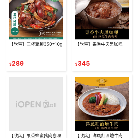
【欣葉】三杯豬腳350±10g
【欣葉】果香牛肉黑咖哩
289
345
$
$
【欣葉】果香蜂蜜豬肉咖哩
【欣葉】洋風紅酒燴牛肉