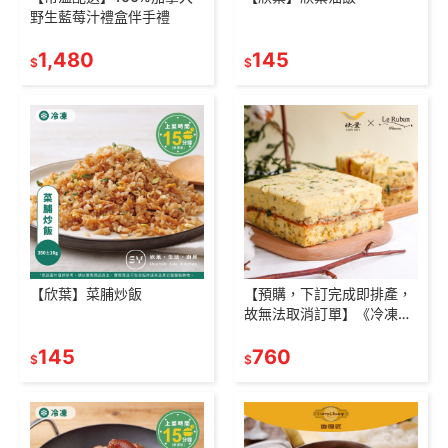
野生藍莓汁禮盒伴手禮
1,480
145
$
$
【欣葉】菜脯炒飯
【預購，下訂完成即排產，
故無法取消訂單】《冷凍，
廠商直寄》欣葉X法朋 干貝
145
菜脯滷肉鹹蛋糕-單入(含運
760
$
$
商品)