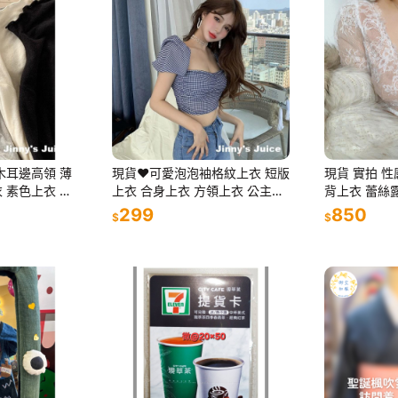
木耳邊高領 薄
現貨❤️可愛泡泡袖格紋上衣 短版
現貨 實拍 
 素色上衣 長
上衣 合身上衣 方領上衣 公主袖
背上衣 蕾絲
衣 木耳邊上衣
上衣 泡泡袖上衣 格紋上衣 性感
夜店上衣 氣
299
850
$
$
裝
上衣 渡假上衣 短袖上衣
絲上衣 蕾絲