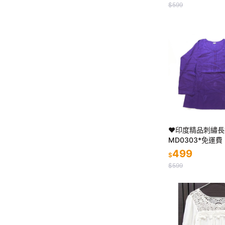
$599
❤️印度精品刺繡長袖
MD0303*免運費
499
$
$599