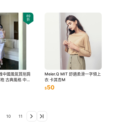
89
折
優雅中國風氣質削肩
Meier.Q MIT 舒適柔滑一字領上
袍 古典風格 中國
衣 卡其杏M
 主題攝影 緞面旗袍
50
$
袍
10
11