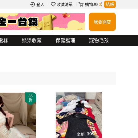
結帳
登入
收藏清單
購物車(
0
)
我要開店
衝鋒外套
玻璃杯
餐券
行動電源
吉伊卡哇
jellycat
蠟筆小新
電器
娛樂收藏
保健護理
寵物毛孩
85
折