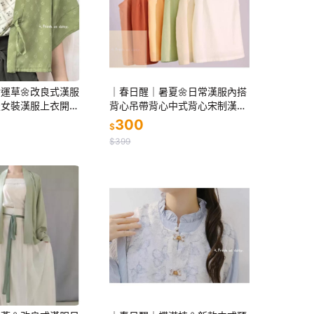
運草🌼改良式漢服
｜春日醒｜暑夏🌼日常漢服內搭
服女裝漢服上衣開衫
背心吊帶背心中式背心宋制漢服
春夏少女
夏季背心內搭平口日常
300
$
$399