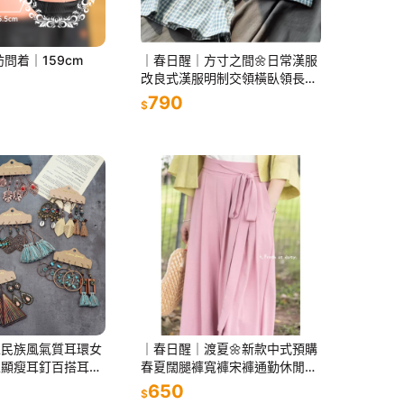
問着｜159cm
｜春日醒｜方寸之間🌼日常漢服
改良式漢服明制交領橫臥領長袖
防曬外套格紋日常通勤春夏
790
$
亞民族風氣質耳環女
｜春日醒｜渡夏🌼新款中式預購
性顯瘦耳釘百搭耳飾
春夏闊腿褲寬褲宋褲通勤休閒百
搭鬆緊腰素色改良文青漢服
650
$