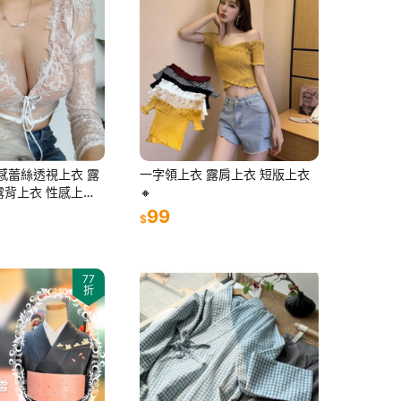
性感蕾絲透視上衣 露
一字領上衣 露肩上衣 短版上衣
露背上衣 性感上衣
🔸
質蕾絲上衣 露背蕾
99
$
上衣 深v上衣
77
折