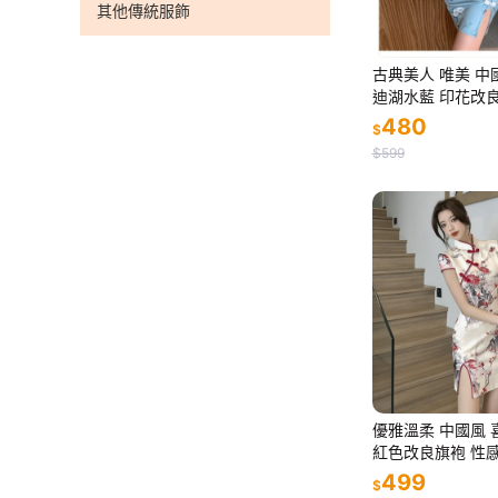
其他傳統服飾
古典美人 唯美 中
迪湖水藍 印花改
短裙 復古風 旗袍
480
$
主題趴
$599
優雅溫柔 中國風 
紅色改良旗袍 性感
宴 主題攝影 新娘
499
$
旗袍