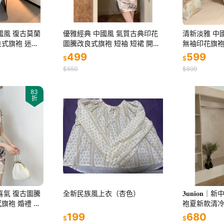
國風 復古莫蘭
優雅經典 中國風 氣質古典印花
清新淡雅 中
良式旗袍 迷你
圖騰改良式旗袍 短袖 短裙 開叉
無袖印花旗袍
趴 女神 開衩
露腿 外拍 攝影 主題活動 性感旗
旗袍 角色扮
499
599
$
$
袍
淺色 白色
$550
$699
83
折
喜氣 復古圖騰
全新民族風上衣（杏色）
𝟑𝐮𝐧𝐢
旗袍 婚禮 婚
袍夏新款清
服 大尺碼 紅色
瘦旗袍連衣
199
680
$
$