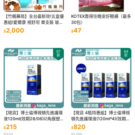
【竹楓藥局】全台最新效!五盒優
KOTEX靠得住晚安好眠褲（最多
惠組!愛爾康 視舒坦 單支裝 玻尿
30包）
酸潤濕液 0.7ml 30支/盒
2,000
47
$
$
67
64
折
折
【現貨】博士倫博視頓先進護理
【現貨 4瓶特惠組】博士倫博視
液120ml(效期28/06)☑️角膜塑
頓先進護理液(120ml*4)(效期2
型片、硬式隱形眼鏡專用
8/06)☑️角膜塑型片、硬式隱形
215
820
$
$
眼鏡專用
$320
$1,280