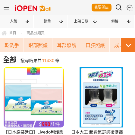
我要開店
人氣
銷量
上架日期
價格
-
首頁
商品分類頁
乾洗手
眼部照護
耳部照護
口腔照護
成人尿布
全部
搜尋結果共
11430
筆
【日本原裝進口】Livedo利護樂
日本大王 超透氣舒適復健褲 一