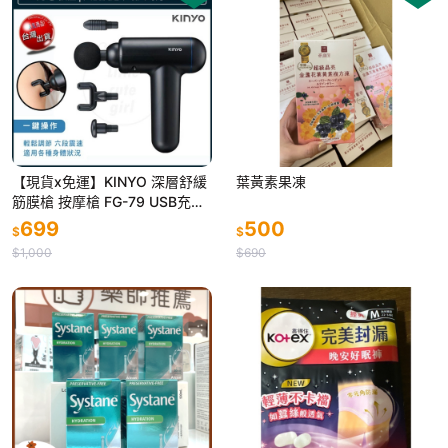
【現貨x免運】KINYO 深層舒緩
葉黃素果凍
筋膜槍 按摩槍 FG-79 USB充電
按摩器 筋膜器 電動筋膜槍 運動
699
500
$
$
舒緩
$1,000
$690