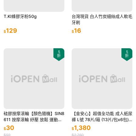
T.KI蜂膠牙粉50g
台灣現貨 白人竹炭細絲成人軟毛
牙刷
129
16
$
$
5
5
折
折
硅膠按摩滾輪【顏色隨機】SIN8
【金安心】超值全功能 成人紙尿
611 按摩滾輪 紓壓 放鬆 運動按
褲 L號 78片/箱 (13片/包x6包)
摩 按摩器 臀腿按摩
成箱價優惠
30
1,380
$
$
$59
$2,760