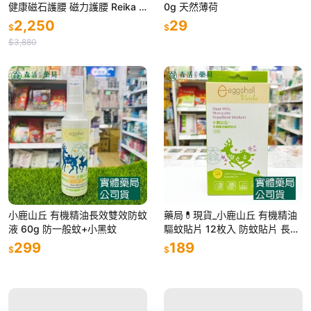
健康磁石護腰 磁力護腰 Reika J
0g 天然薄荷
apan 護腰帶 磁石腰帶 日本磁石
2,250
29
$
$
腰
$3,880
小鹿山丘 有機精油長效雙效防蚊
藥局💊現貨_小鹿山丘 有機精油
液 60g 防一般蚊+小黑蚊
驅蚊貼片 12枚入 防蚊貼片 長效
驅蚊 有機精油
299
189
$
$