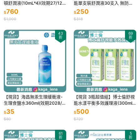
頓舒潤液(10mL*4)(效期27/12)
能單支裝舒潤液30支入 無防腐
☑️角膜塑型片、硬式隱形眼鏡專
劑 德國原裝進口
760
250
$
$
用
$1,000
$318
43
69
折
折
【現貨】海昌無汞生理緩衝液-
【現貨 3瓶超值組】博士倫舒視
生理食鹽水360ml(效期2028/1
能水漾平衡多效護理液(300ml*
1/24)
3)(效期26-11)
35
500
$
$
$80
$720
61
5
折
折