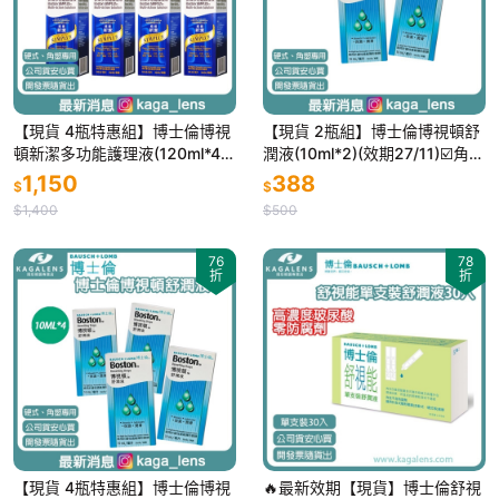
【現貨 4瓶特惠組】博士倫博視
【現貨 2瓶組】博士倫博視頓舒
頓新潔多功能護理液(120ml*4)
潤液(10ml*2)(效期27/11)☑️角膜
(效期28/09)☑️角膜塑型片、硬
塑型片、硬式隱形眼鏡專用
1,150
388
$
$
式隱形眼鏡專用
$1,400
$500
76
78
折
折
【現貨 4瓶特惠組】博士倫博視
🔥最新效期【現貨】博士倫舒視