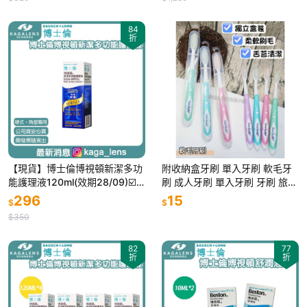
84
折
【現貨】博士倫博視頓新潔多功
附收納盒牙刷 單入牙刷 軟毛牙
能護理液120ml(效期28/09)☑️
刷 成人牙刷 單入牙刷 牙刷 旅行
角膜塑型片、硬式隱形眼鏡專用
牙刷 盒裝牙刷 獨立盒裝 便攜牙
296
15
$
$
刷 楊兔兔生活用品小舖
$350
82
77
折
折