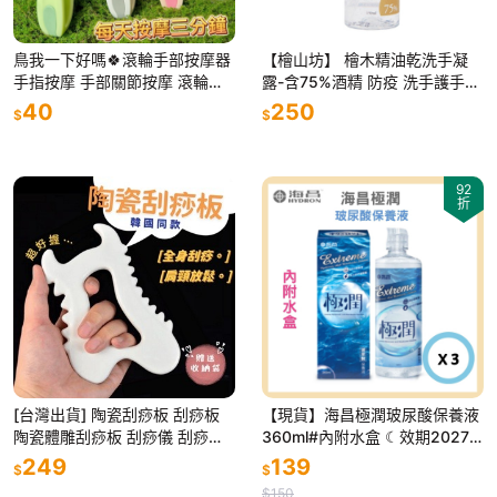
鳥我一下好嗎🍀滾輪手部按摩器
【檜山坊】 檜木精油乾洗手凝
手指按摩 手部關節按摩 滾輪按
露-含75%酒精 防疫 洗手護手
摩手指 按摩工具 經絡按摩 刺激
乾洗手 洗手乳 檜木 木質調
40
250
$
$
穴道 穴道按摩 指壓按摩
92
折
[台灣出貨] 陶瓷刮痧板 刮痧板
【現貨】海昌極潤玻尿酸保養液
陶瓷體雕刮痧板 刮痧儀 刮痧盤
360ml#內附水盒 ☾效期2027/
按摩板 SOKSAL 交換禮物 聖誕
03/10
249
139
$
$
節禮物 預購
$150