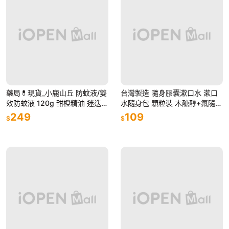
藥局💊現貨_小鹿山丘 防蚊液/雙
台灣製造 隨身膠囊漱口水 漱口
效防蚊液 120g 甜橙精油 迷迭香
水隨身包 顆粒裝 木醣醇+氟隨身
精油 有機防蚊液 一般蚊 小黑蚊
型漱口水10cc (36顆 / 組)Chlor
249
109
$
$
露營防蚊