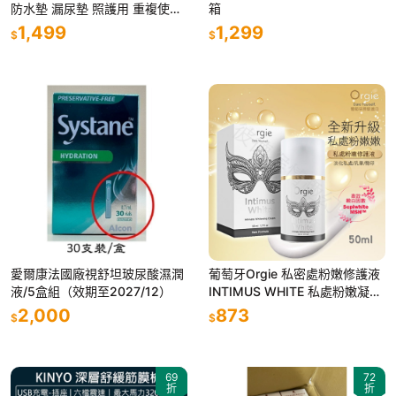
防水墊 漏尿墊 照護用 重複使用
箱
光滑針織
1,499
1,299
$
$
愛爾康法國廠視舒坦玻尿酸濕潤
葡萄牙Orgie 私密處粉嫩修護液
液/5盒組（效期至2027/12）
INTIMUS WHITE 私處粉嫩凝霜
50ml 淡化私處、乳暈、腋下、
2,000
873
$
$
臀部
69
72
折
折