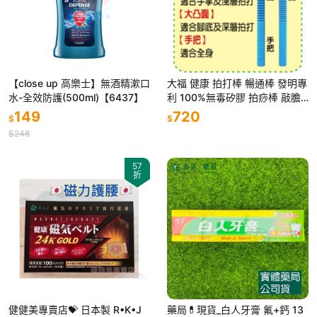
【close up 高樂士】無酒精漱口
大福 健康 拍打棒 暢通棒 發明專
水-全效防護(500ml)【6437】
利 100%無毒矽膠 拍痧棒 敲膽
經棒 筋膜放鬆棒
149
720
$
$
$248
57
折
健健美專賣店💝 日本製 R•K•J
藥局💊現貨_白人牙膏 氟+鈣 13