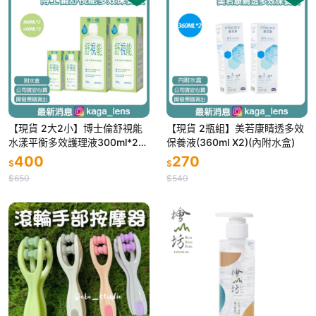
【現貨 2大2小】博士倫舒視能
【現貨 2瓶組】美若康睛透多效
水漾平衡多效護理液300ml*2+
保養液(360ml X2)(內附水盒)
60ml*2
400
270
$
$
$650
$540