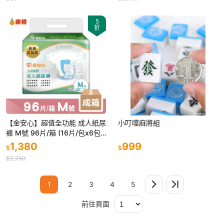
5
折
【金安心】超值全功能 成人紙尿
小叮噹麻將組
褲 M號 96片/箱 (16片/包x6包)
成箱價優惠
1,380
999
$
$
$2,760
1
2
3
4
5
前往頁面