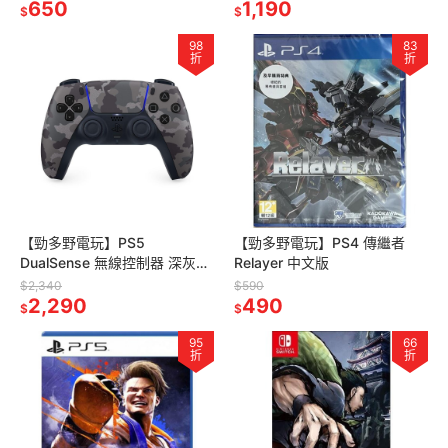
650
1,190
$
$
98
83
折
折
【勁多野電玩】PS5
【勁多野電玩】PS4 傳繼者
DualSense 無線控制器 深灰迷
Relayer 中文版
彩 台灣公司貨 保固一年
$2,340
$590
2,290
490
$
$
95
66
折
折