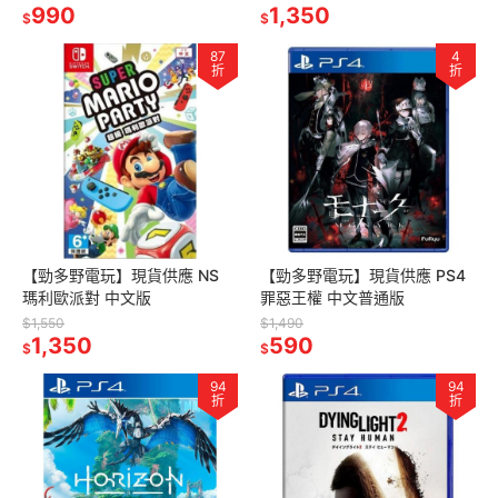
990
1,350
$
$
87
4
折
折
【勁多野電玩】現貨供應 NS
【勁多野電玩】現貨供應 PS4
瑪利歐派對 中文版
罪惡王權 中文普通版
$1,550
$1,490
1,350
590
$
$
94
94
折
折