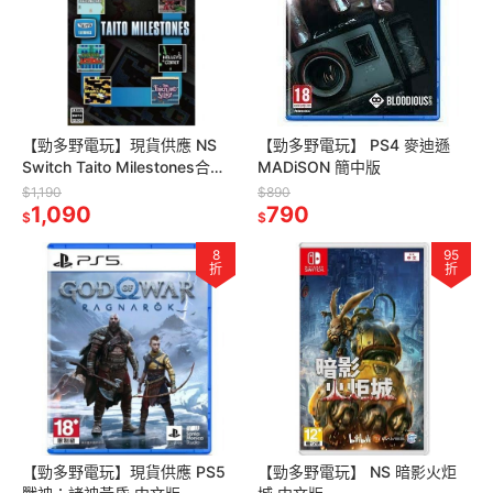
【勁多野電玩】現貨供應 NS
【勁多野電玩】 PS4 麥迪遜
Switch Taito Milestones合集
MADiSON 簡中版
(含10 款遊戲) 中英文版
$1,190
$890
1,090
790
$
$
8
95
折
折
【勁多野電玩】現貨供應 PS5
【勁多野電玩】 NS 暗影火炬