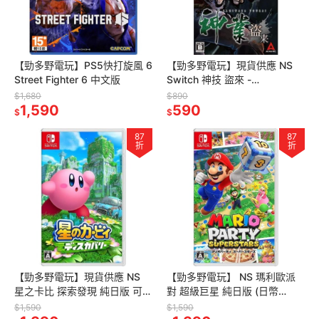
【勁多野電玩】PS5快打旋風 6
【勁多野電玩】現貨供應 NS
Street Fighter 6 中文版
Switch 神技 盜來 -
KAMIWAZA TOURAI- 中文版
$1,680
$890
1,590
590
$
$
87
87
折
折
【勁多野電玩】現貨供應 NS
【勁多野電玩】 NS 瑪利歐派
星之卡比 探索發現 純日版 可更
對 超級巨星 純日版 (日幣
新中文
6578)可更新中文
$1,590
$1,590