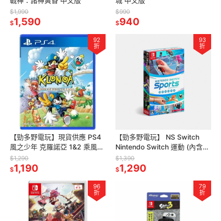
戰神：諸神黃昏 中文版
城 中文版
$1,990
$990
1,590
940
$
$
92
93
折
折
【勁多野電玩】現貨供應 PS4
【勁多野電玩】 NS Switch
風之少年 克羅諾亞 1&2 乘風歸
Nintendo Switch 運動 (內含腿
來 中文版
部固定帶) 中文版
$1,290
$1,390
1,190
1,290
$
$
96
79
折
折