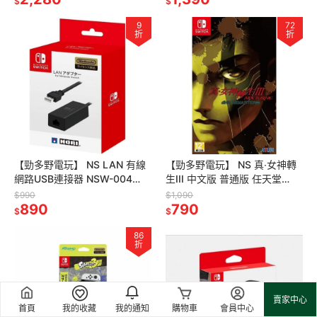
$
$
9
72
折
折
【勁多野電玩】 NS LAN 有線
【勁多野電玩】 NS 真‧女神轉
網路USB連接器 NSW-004
生III 中文版 普通版 任天堂
Switch周邊
Switch遊戲
$990
$1,090
890
790
$
$
86
折
賣家中心
首頁
我的收藏
我的通知
購物車
會員中心