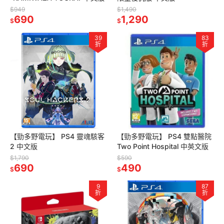
$949
$1,490
690
1,290
$
$
39
83
折
折
【勁多野電玩】 PS4 靈魂駭客
【勁多野電玩】 PS4 雙點醫院
2 中文版
Two Point Hospital 中英文版
$1,790
$590
690
490
$
$
9
87
折
折