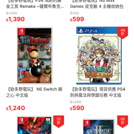
【勁多野電玩】PS4 瑪莉的鍊
【勁多野電玩】NS Max
金工房 Remake ~薩爾布魯克
Games 皮克敏 4 主機收納包
的鍊金術士~ 中文版
$1,590
$750
1,390
599
$
$
46
折
【勁多野電玩】 NS Switch 錫
【勁多野電玩】現貨供應 PS4
之心 中文版
劍與魔法與學園任務 中文版
$1,260
1,240
590
$
$
55
66
折
折