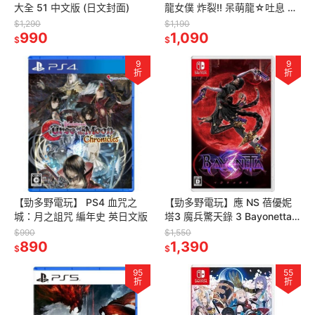
大全 51 中文版 (日文封面)
龍女僕 炸裂!! 呆萌龍☆吐息 中
文特裝版
$1,290
$1,190
990
1,090
$
$
9
9
折
折
【勁多野電玩】 PS4 血咒之
【勁多野電玩】應 NS 蓓優妮
城：月之詛咒 編年史 英日文版
塔3 魔兵驚天錄 3 Bayonetta 3
中文普通版
$990
$1,550
890
1,390
$
$
95
55
折
折