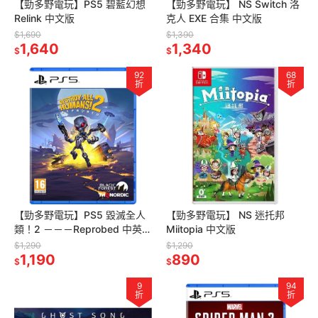
【勁多野電玩】PS5 碧藍幻想
【勁多野電玩】 NS Switch 洛
Relink 中文版
克人 EXE 合集 中文版
$1,690
$1,390
1,640
1,340
$
$
92
68
折
折
【勁多野電玩】PS5 毀滅全人
【勁多野電玩】 NS 迷托邦
類！2 －－－Reprobed 中英文
Miitopia 中文版
版(歐版封面)
$1,290
$1,290
1,190
890
$
$
9
94
折
折