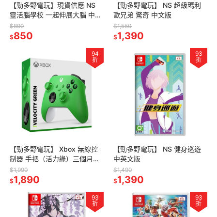
【勁多野電玩】現貨供應 NS
【勁多野電玩】 NS 超級瑪利
靈活腦學校 一起伸展大腦 中文
歐兄弟 驚奇 中文版
版
$890
$1,550
850
1,390
$
$
94
93
折
折
【勁多野電玩】 Xbox 無線控
【勁多野電玩】 NS 健身巡遊
制器 手把（活力綠）三個月保
中英文版
固
$1,990
$1,490
1,890
1,390
$
$
93
93
折
折