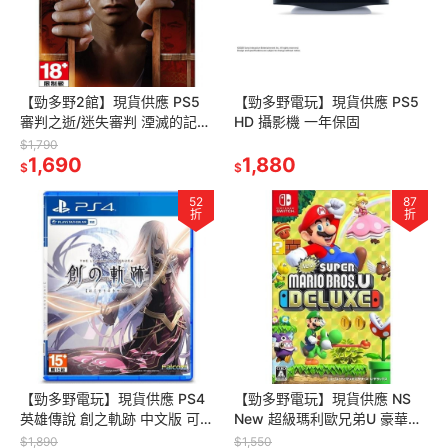
【勁多野2館】現貨供應 PS5
【勁多野電玩】現貨供應 PS5
審判之逝/迷失審判 湮滅的記憶
HD 攝影機 一年保固
中文版
$1,790
1,690
1,880
$
$
52
87
折
折
【勁多野電玩】現貨供應 PS4
【勁多野電玩】現貨供應 NS
英雄傳說 創之軌跡 中文版 可免
New 超級瑪利歐兄弟U 豪華版
費更新至PS5 Sony PS4遊戲
純日版 可更新中文
$1,890
$1,550