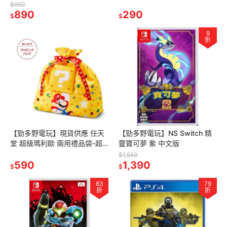
SEVENS Rush Duel 最強大亂
$990
890
鬥 》日版
290
$
$
9
折
【勁多野電玩】現貨供應 任天
【勁多野電玩】NS Switch 精
堂 超級瑪利歐 兩用禮品袋-超
靈寶可夢 紫 中文版
級瑪利歐
$1,550
590
1,390
$
$
83
79
折
折