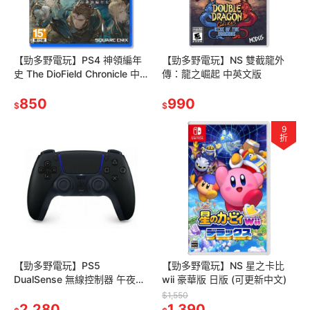
【勁多野電玩】PS4 神領編年
【勁多野電玩】NS 雙截龍外
史 The DioField Chronicle 中
傳：龍之崛起 中英文版
文版
850
990
$
$
9
折
【勁多野電玩】PS5
【勁多野電玩】NS 星之卡比
DualSense 無線控制器 午夜黑
wii 豪華版 日版 (可更新中文)
原廠一年保固 台灣公司貨
$1,550
2,280
1,390