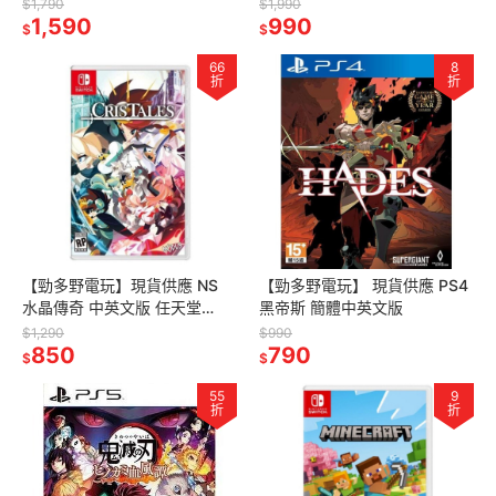
般版 任天堂 Switch遊戲
$1,790
$1,990
1,590
990
$
$
66
8
折
折
【勁多野電玩】現貨供應 NS
【勁多野電玩】 現貨供應 PS4
水晶傳奇 中英文版 任天堂
⿊帝斯 簡體中英文版
Switch遊戲
$1,290
$990
850
790
$
$
55
9
折
折