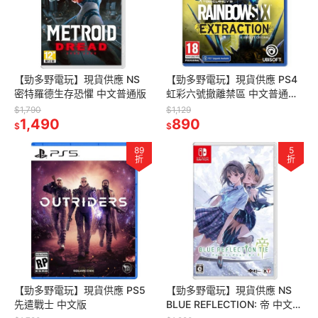
【勁多野電玩】現貨供應 NS
【勁多野電玩】現貨供應 PS4
密特羅德生存恐懼 中文普通版
虹彩六號撤離禁區 中文普通版
守護天使版
$1,790
$1,129
1,490
890
$
$
89
5
折
折
【勁多野電玩】現貨供應 PS5
【勁多野電玩】現貨供應 NS
先遣戰士 中文版
BLUE REFLECTION: 帝 中文一