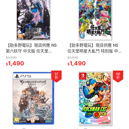
【勁多野電玩】現貨供應 NS
【勁多野電玩】現貨供應 NS
第六妖守 中文版 任天堂
任天堂明星大亂鬥 特別版 中文
Switch遊戲
版 任天堂 Switch遊戲
$1,590
$1,590
1,490
1,490
$
$
97
96
折
折