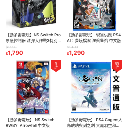
【勁多野電玩】NS Switch Pro
【勁多野電玩】 現貨供應 PS4
原廠控制器 漆彈大作戰3特別
AI：夢境檔案 涅槃肇始 中文版
版(台灣公司貨)
$1,990
$1,490
1,790
1,290
$
$
9
89
折
折
【勁多野電玩】 NS Switch
【勁多野電玩】 PS4 Cogen:大
RWBY: Arrowfell 中文版
鳥琥珀與刻之劍 大鳳羽空和刻