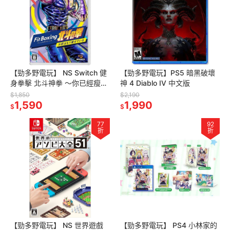
【勁多野電玩】 NS Switch 健
【勁多野電玩】PS5 暗黑破壞
身拳擊 北斗神拳 ～你已經瘦了
神 4 Diablo IV 中文版
～ 中日文版
$1,850
$2,190
1,590
1,990
$
$
77
92
折
折
【勁多野電玩】 NS 世界遊戲
【勁多野電玩】 PS4 小林家的