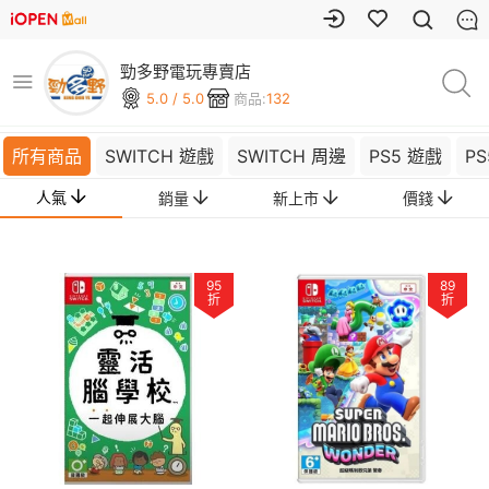
勁多野電玩專賣店
5.0 / 5.0
商品:
132
所有商品
SWITCH 遊戲
SWITCH 周邊
PS5 遊戲
PS
人氣
銷量
新上市
價錢
95
89
折
折