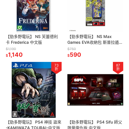
【勁多野電玩】 NS 芙蕾德利
【勁多野電玩】 NS Max
卡 Frederica 中文版
Games EVA收納包 斯普拉遁3
漆彈大作戰3式樣 A款
$1,190
$750
1,140
590
$
$
73
87
折
折
【勁多野電玩】 PS4 神技 盜來
【勁多野電玩】 PS4 Sifu 師父
-KAMIWAZA TOURAI-中文版
限量復仇版 中文版