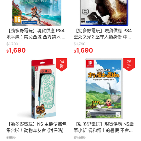
【勁多野電玩】現貨供應 PS4
【勁多野電玩】現貨供應 PS4
地平線：禁忌西域 西方禁地 中
垂死之光2 堅守人類身份 中文
文版
版
$1,790
$1,790
1,690
1,690
$
$
94
75
折
折
【勁多野電玩】NS 主機便攜包
【勁多野電玩】現貨供應 NS蠟
集合啦！動物森友會 (附保貼)
筆小新 偶和博士的暑假 不會結
束的 7 日之旅 普通版 純日版
$690
$1,590