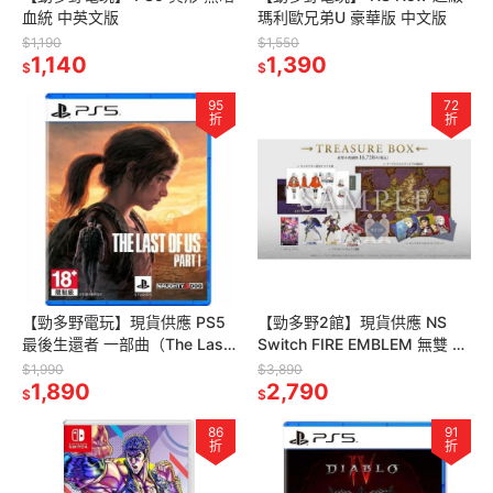
血統 中英文版
瑪利歐兄弟U 豪華版 中文版
$1,190
$1,550
1,140
1,390
$
$
95
72
折
折
【勁多野電玩】現貨供應 PS5
【勁多野2館】現貨供應 NS
最後生還者 一部曲（The Last
Switch FIRE EMBLEM 無雙 風
of Us Part I）中文版
花雪月 中文豪華版
$1,990
$3,890
1,890
2,790
$
$
86
91
折
折