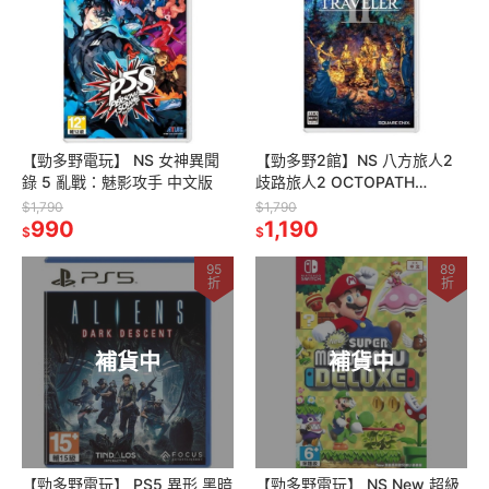
【勁多野電玩】 NS 女神異聞
【勁多野2館】NS 八方旅人2
錄 5 亂戰：魅影攻手 中文版
歧路旅人2 OCTOPATH
TRAVELER 中文普通版
$1,790
$1,790
990
1,190
$
$
95
89
折
折
補貨中
補貨中
【勁多野電玩】 PS5 異形 黑暗
【勁多野電玩】 NS New 超級