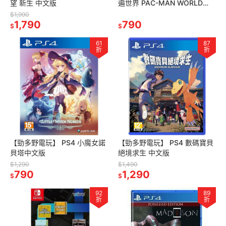
望 新生 中文版
遍世界 PAC-MAN WORLD
Re-PAC 中文版
$1,990
1,790
790
$
$
61
87
折
折
【勁多野電玩】 PS4 小魔女諾
【勁多野電玩】 PS4 數碼寶貝
貝塔中文版
絕境求生 中文版
$1,290
$1,490
790
1,290
$
$
92
89
折
折