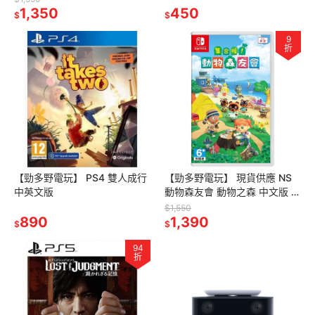
1,350
450
$
$
9
折
【勁多野電玩】 PS4 雙人成行
【勁多野電玩】 現貨供應 NS
中英文版
動物森友會 動物之森 中文版 任
天堂 Switch遊戲
$1,550
890
1,390
$
$
94
折