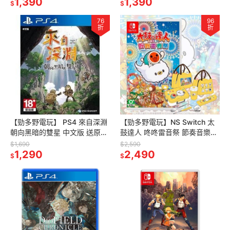
1,390
1,390
$
$
76
96
折
折
【勁多野電玩】 PS4 來自深淵
【勁多野電玩】NS Switch 太
朝向黑暗的雙星 中文版 送原創
鼓達人 咚咚雷音祭 節奏音樂節
插圖壓克力畫板
中文限定版
$1,690
$2,590
1,290
2,490
$
$