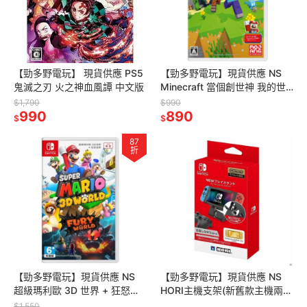
【勁多野電玩】 現貨供應 PS5
【勁多野電玩】現貨供應 NS
鬼滅之刃 火之神血風譚 中文版
Minecraft 當個創世神 我的世
界 純日版 任天堂 Switch遊戲
$1,790
$990
990
890
$
$
87
折
【勁多野電玩】現貨供應 NS
【勁多野電玩】現貨供應 NS
超級瑪利歐 3D 世界 + 狂怒世
HORI主機支架(新舊款主機兩對
界 中文版
應) NS2-031 Switch周邊
$1,550