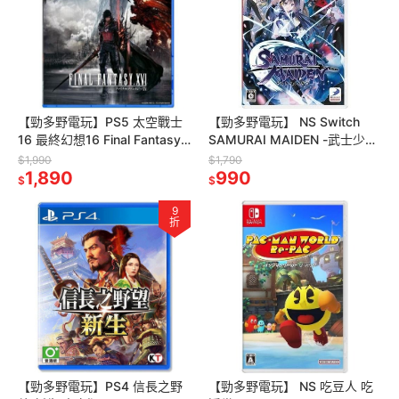
【勁多野電玩】PS5 太空戰士
【勁多野電玩】 NS Switch
16 最終幻想16 Final Fantasy
SAMURAI MAIDEN -武士少
XVI 中文版
女- 中文版
$1,990
$1,790
1,890
990
$
$
9
折
【勁多野電玩】PS4 信長之野
【勁多野電玩】 NS 吃豆人 吃