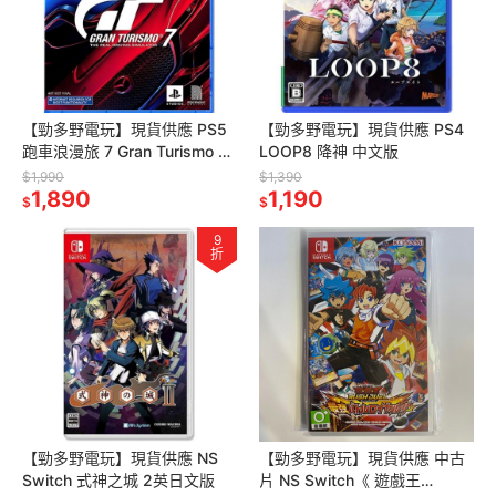
【勁多野電玩】現貨供應 PS5
【勁多野電玩】現貨供應 PS4
跑車浪漫旅 7 Gran Turismo 7
LOOP8 降神 中文版
中文版
$1,990
$1,390
1,890
1,190
$
$
9
折
【勁多野電玩】現貨供應 NS
【勁多野電玩】現貨供應 中古
Switch 式神之城 2英日文版
片 NS Switch《 遊戲王