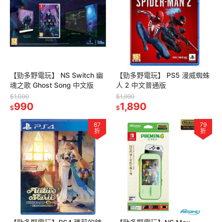
【勁多野電玩】 NS Switch 幽
【勁多野電玩】 PS5 漫威蜘蛛
魂之歌 Ghost Song 中文版
人 2 中文普通版
$1,090
$1,990
990
1,890
$
$
87
79
折
折