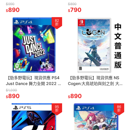
之劍 中文普通版
$990
$890
890
790
$
$
82
折
【勁多野電玩】現貨供應 PS4
【勁多野電玩】現貨供應 NS
Just Dance 舞力全開 2022 中
Cogen:大鳥琥珀與刻之劍 大鳳
文版
羽空和刻之劍 中文普通版
$1,090
890
890
$
$
95
86
折
折