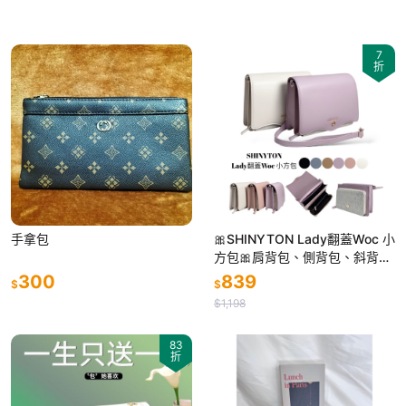
7
折
手拿包
🎀SHINYTON Lady翻蓋Woc 小
方包🎀肩背包、側背包、斜背
包、小方包、woc 包、皮夾包
300
839
$
$
$1,198
83
折