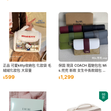
包 晚宴包
正品 可愛kitty收納包 化妝袋 毛
保固 現貨 COACH 蔻馳包包 Mi
絨絨化妝包 大容量
s.兜兜 新款 女生中長款錢包 零
錢包 手拿包 手拿錢包 女生錢包
599
1,299
$
$
66
折