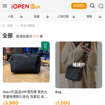
我要開店
人氣
銷量
上架日期
價格
-
首頁
商品分類頁
全部
搜尋結果共
569
筆
67
折
補貨中
Gucci化妝品VIP漂亮禮 黑色大
Bag
容量轻便款化妆包 洗漱包 收納
包 手拿包 母親節 情人節 交換禮
3,980
1,000
$
$