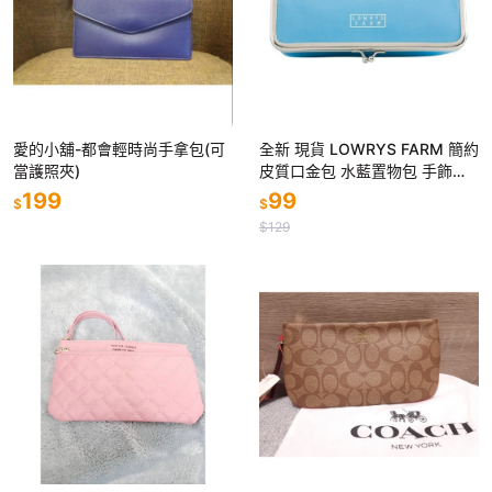
愛的小舖-都會輕時尚手拿包(可
全新 現貨 LOWRYS FARM 簡約
當護照夾)
皮質口金包 水藍置物包 手飾包
化妝包
199
99
$
$
$129