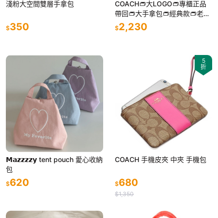
淺粉大空間雙層手拿包
COACH👝大LOGO👝專櫃正品
帶回👝大手拿包👝經典款👝老花
緹花
350
2,230
$
$
5
折
𝗠𝗮𝘇𝘇𝘇𝘇𝘆 tent pouch 愛心收納
COACH 手機皮夾 中夾 手機包
包
620
680
$
$
$1,350