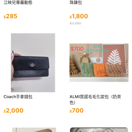
江映兒專屬動態
珠鍊包
285
1,800
$
$
$2,980
Coach手拿錢包
ALMI質感毛毛化妝包（奶茶
色）
2,000
700
$
$