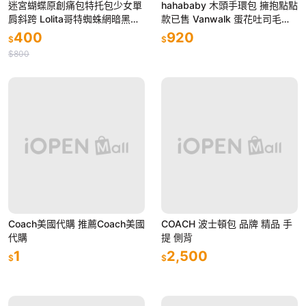
迷宮蝴蝶原創痛包特托包少女單
hahababy 木頭手環包 擁抱點點
肩斜跨 Lolita哥特蜘蛛網暗黑系
款已售 Vanwalk 蛋花吐司毛絨
列包
手提包斜背包肩背包
400
920
$
$
$800
Coach美國代購 推薦Coach美國
COACH 波士頓包 品牌 精品 手
代購
提 側背
1
2,500
$
$