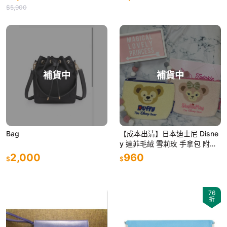
物 聖誕禮物 生日禮
$5,900
補貨中
補貨中
Bag
【成本出清】日本迪士尼 Disne
y 達菲毛絨 雪莉玫 手拿包 附發
票
2,000
960
$
$
76
折