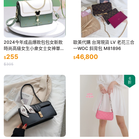
2024今年成品爆款包包女新款
歐美代購 台灣現貨 LV 老花三合
時尚高級女生小衆女士女神單肩
一WOC 斜背包 M81896
斜挎包
255
46,800
$
$
$305
6
折