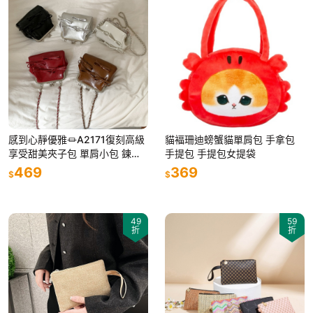
感到心靜優雅⏛A2171復刻高級
貓褔珊迪螃蟹貓單肩包 手拿包
享受甜美夾子包 單肩小包 鍊條
手提包 手提包女提袋
包 夾子包 小方包 側背包 手拿包
469
369
$
$
零錢包
49
59
折
折