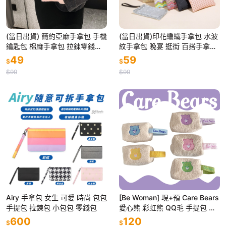
(當日出貨) 簡約亞麻手拿包 手機
(當日出貨)印花編織手拿包 水波
鑰匙包 棉麻手拿包 拉鍊零錢包
紋手拿包 晚宴 逛街 百搭手拿包
化妝品袋 手拿包 棉麻錢包 亞麻
個性手拿包 彩色水拿包 時尚簡
49
59
$
$
手拿包(CA010)
約手拿包(CA011)
$99
$99
Airy 手拿包 女生 可愛 時尚 包包
[Be Woman] 現+預 Care Bears
手提包 拉鍊包 小包包 零錢包
愛心熊 彩虹熊 QQ毛 手提包 化
妝包 鉛筆盒
600
120
$
$