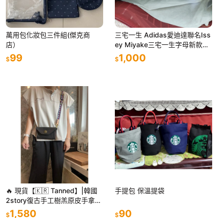
萬用包化妝包三件組(傑克商
三宅一生 Adidas愛迪達聯名Iss
店）
ey Miyake三宅一生字母新款，
手拿包男女同款 顏色：酒紅色
99
1,000
$
$
🔥 現貨【🇰🇷 Tanned】|韓國
手提包 保溫提袋
2story復古手工樹羔原皮手拿包
👜正韓 真皮系列 牛皮皮革 手拿
1,580
90
$
$