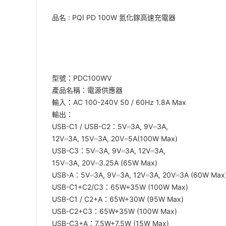
品名 : PQI PD 100W 氮化鎵高速充電器
型號：PDC100WV
產品名稱：電源供應器
輸入：AC 100-240V 50 / 60Hz 1.8A Max
輸出：
USB-C1 / USB-C2：5V⎓3A, 9V⎓3A,
12V⎓3A, 15V⎓3A, 20V⎓5A(100W Max)
USB-C3：5V⎓3A, 9V⎓3A, 12V⎓3A,
15V⎓3A, 20V⎓3.25A (65W Max)
USB-A：5V⎓3A, 9V⎓3A, 12V⎓3A, 20V⎓3A (60W Max
USB-C1+C2/C3：65W+35W (100W Max)
USB-C1 / C2+A：65W+30W (95W Max)
USB-C2+C3：65W+35W (100W Max)
USB-C3+A：7.5W+7.5W (15W Max)