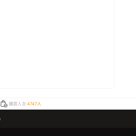
購買人次:
4747人
m