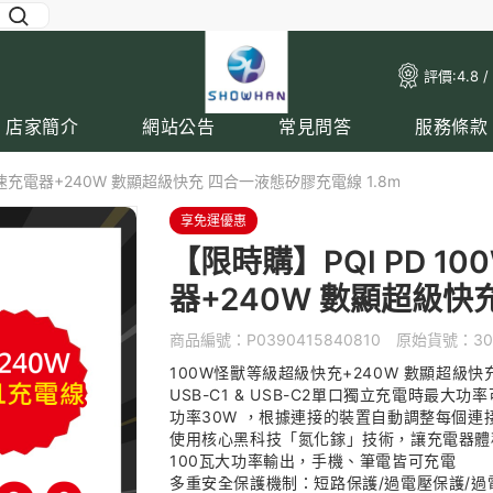
評價:
4.8 /
店家簡介
網站公告
常見問答
服務條款
高速充電器+240W 數顯超級快充 四合一液態矽膠充電線 1.8m
享免運優惠
【限時購】PQI PD 1
器+240W 數顯超級快
商品編號：
P0390415840810
原始貨號：
30
100W怪獸等級超級快充+240W 數顯超級快充
USB-C1 & USB-C2單口獨立充電時最大功
功率30W ，根據連接的裝置自動調整每個連
使用核心黑科技「氮化鎵」技術，讓充電器體
100瓦大功率輸出，手機、筆電皆可充電
多重安全保護機制：短路保護/過電壓保護/過