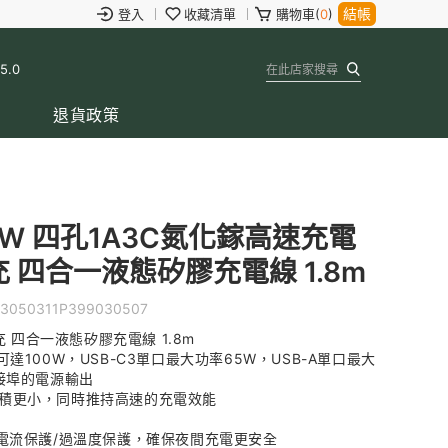
結帳
登入
收藏清單
購物車(
0
)
 5.0
退貨政策
00W 四孔1A3C氮化鎵高速充電
充 四合一液態矽膠充電線 1.8m
3050311P399030507
 四合一液態矽膠充電線 1.8m
率可達100W，USB-C3單口最大功率65W，USB-A單口最大
接埠的電源輸出
積更小，同時推持高速的充電效能
電流保護/過溫度保護，確保夜間充電更安全