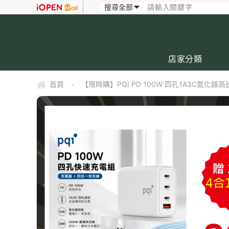
店家分類
首頁
【限時購】PQI PD 100W 四孔1A3C氮化鎵
-