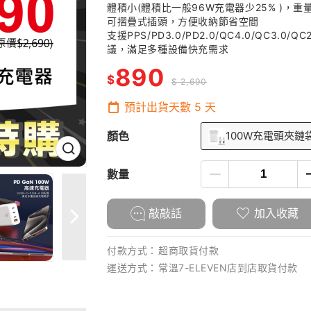
體積小(體積比一般96W充電器少25% )，
可摺疊式插頭，方便收納節省空間
支援PPS/PD3.0/PD2.0/QC4.0/QC3.0/QC2
議，滿足多種設備快充需求
890
$
$ 2,690
預計出貨天數
5
天
顏色
100W充電頭夾鏈
數量
敲敲話
加入收藏
付款方式：
超商取貨付款
運送方式：
常溫7-ELEVEN店到店取貨付款