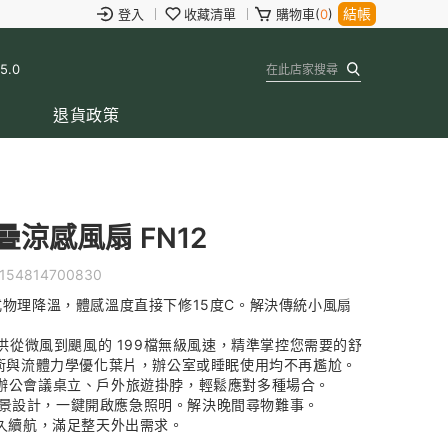
結帳
登入
收藏清單
購物車(
0
)
 5.0
退貨政策
涼感風扇 FN12
154814700830
動式物理降溫，體感溫度直接下修15度C。解決傳統小風扇
，提供從微風到颶風的 199檔無級風速，精準掌控您需要的舒
音技術與流體力學優化葉片，辦公室或睡眠使用均不再尷尬。
、辦公會議桌立、戶外旅遊掛脖，輕鬆應對多種場合。
場景設計，一鍵開啟應急照明。解決晚間尋物難事。
持久續航，滿足整天外出需求。