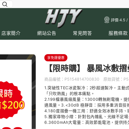
評價:
4.5 /
店家簡介
網站公告
常見問答
服務條款
享免運優惠
【限時購】 暴風冰敷摺疊
商品編號：
P5154814700830
原始貨號：
P5
1.突破性TEC冰瓷製冷：2秒超速製冷，主
「只吹熱風」的根本痛點。
2.199檔暴風級風量：13000轉無刷電機
適風量。3.<30dB 極靜音：採用多重消
4.180度摺疊一機三用：舒適全效冰敷手持
5.獨家尋物小燈：針對包內雜亂、光線不足
6.3600mAh大電量：高效節能電池，提供