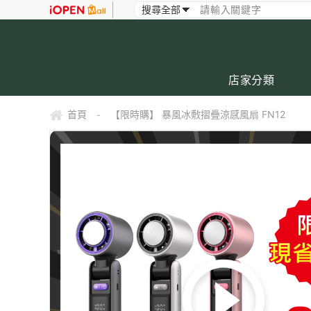
店家分類
首頁
【限時購】 暴風冰敷摺疊涼感風扇 FN12
-