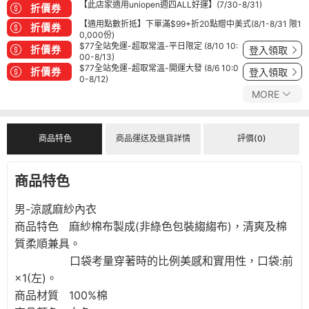
【此店家適用uniopen週四ALL好運】(7/30-8/31)
折價券
【適用點數折抵】下單滿$99+折20點贈中美式(8/1-8/31 限1
折價券
0,000份)
$77全站免運-超取常溫-平日限定 (8/10 10:
折價券
登入領取
00-8/13)
$77全站免運-超取常溫-開運大發 (8/6 10:0
折價券
登入領取
0-8/12)
MORE
商品特色
商品運送及退貨詳情
評價(0)
商品特色
男-涼感麻紗內衣
商品特色 麻紗棉布製成(非綠色包裝縐縐布)，清爽及棉
質柔順兼具。
口袋考量穿著時的比例美感和實用性，口袋:前
×1(左)。
商品材質 100%棉