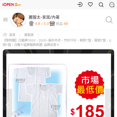
麗服太-家居/內著
4.8 / 5.0
商品:
49
首頁
-
銀髮族
-
【限時購】日鶴牌1000、2000-麻紗內衣、竹紗汗衫、棉質T恤、圓領T恤、U
領T恤、日鶴＊艋舺服飾商圈-品牌店家＊