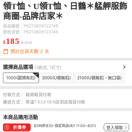
領T恤、U領T恤、日鶴＊艋舺服飾
商圈-品牌店家＊
商品編號：P6213809123746
原始貨號：P6213809123746
185
$
$ 210
預計出貨天數
2
天
選擇商品選項
(3款式, 7尺寸)
1000(圓領有扣)
2000(U領無扣)
2100(U領無扣、無口袋)
付款方式：
超商取貨付款
運送方式：
常溫7-ELEVEN店到店取貨付款
本商品適用活動
$299折$30-指定商品(8/1 11:00~8/31)
折價券
登入領取