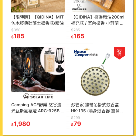
【限時購】【QIDINA】MIT
【QIDINA】擴香精油200ml
仿木經典硅藻土擴香瓶/精油
補充瓶 / 室內擴香 小蒼蘭 室
內擴香瓶 擴香 香氛 芳香劑
$350
$285
185
165
$
$
26
折
Camping ACE野樂 悠谷流
妙管家 攜帶吊掛式蚊香盒
光瓦斯氣氛燈 ARC-925B.
HK-135 (隨身蚊香器 露營蚊
露營氣氛燈 燃氣燈 瓦斯燭燈
香盒 防蚊蟲 日式蚊香盒)
$299
玻璃氣罐燈 玻璃照明燈
1,980
79
$
$