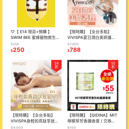
♡【 E14 現貨+預購 】
【限時購】【全台多點】
SWIM BEE 蜜蜂寵物救生衣
VIVISPA夏日潤白美妍護理
游泳救生衣 寵物游泳
80分鐘Ⓗ
$258
$7,800
250
788
$
$
24
55
折
折
【限時購】【全台多點】
【限時購】【QIDINA】MIT
VIVISPA身輕如燕鈦享放鬆
檸檬草芳香擴香膏 / 交換禮
SPA 100分鐘Ⓗ
物 擴香膏 居家香氛
$4,000
$100