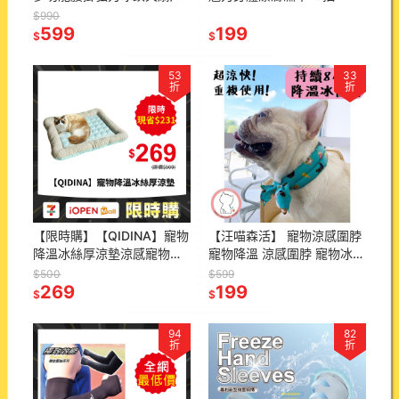
風扇(有標示Wh)
$990
599
199
$
$
53
33
折
折
【限時購】【QIDINA】寵物
【汪喵森活】 寵物涼感圍脖
降溫冰絲厚涼墊涼感寵物墊-
寵物降溫 涼感圍脖 寵物冰圍
B / 寵物降溫 寵物涼墊 冰絲
脖 狗冰涼圍脖 降溫圍脖 涼
$500
$599
寵物墊 冰絲墊
269
感圍巾 消暑圍巾 涼感巾 涼
199
$
$
巾 領巾
94
82
折
折