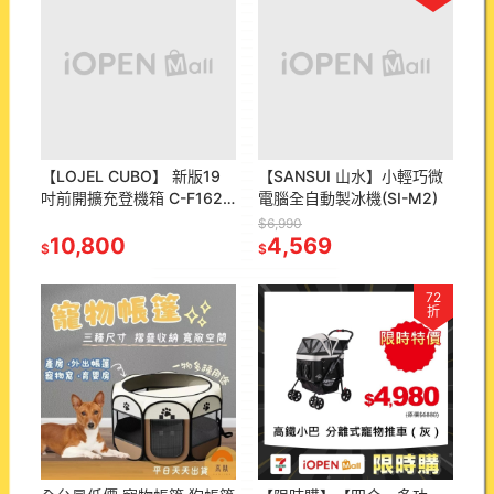
【LOJEL CUBO】 新版19
【SANSUI 山水】小輕巧微
吋前開擴充登機箱 C-F1627
電腦全自動製冰機(SI-M2)
羅傑行李箱-全色系｜趣買購
$6,990
物旅遊生活館
10,800
4,569
$
$
72
折