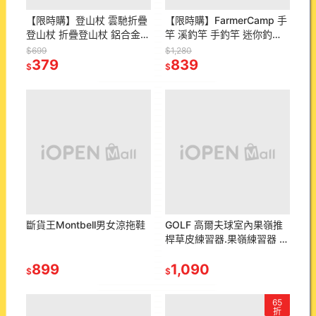
【限時購】登山杖 雲馳折疊
【限時購】FarmerCamp 手
登山杖 折疊登山杖 鋁合金登
竿 溪釣竿 手釣竿 迷你釣竿
山杖 7075-T6 輕量登山杖
小物釣 釣竿 溪釣 微物釣 蝦
$699
$1,280
健走杖 手杖 登山用品
379
竿
839
$
$
斷貨王Montbell男女涼拖鞋
GOLF 高爾夫球室內果嶺推
桿草皮練習器.果嶺練習器 推
桿練習 高爾夫揮桿練習 高爾
899
夫球練習墊 推桿練習草皮
1,090
$
$
65
折