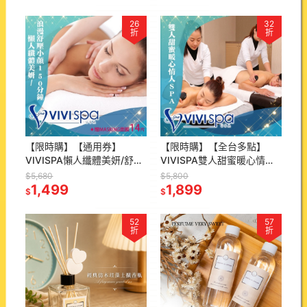
26
32
折
折
【限時購】【通用券】
【限時購】【全台多點】
VIVISPA懶人纖體美妍/舒壓
VIVISPA雙人甜蜜暖心情人
小顏150分(2擇1)贈
SPA 150分鐘Ⓗ
$5,680
$5,800
MASKING面膜14片Ⓗ
1,499
1,899
$
$
52
57
折
折