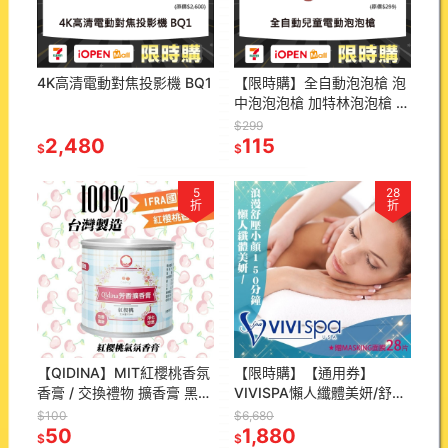
4K高清電動對焦投影機 BQ1
【限時購】全自動泡泡槍 泡
中泡泡泡槍 加特林泡泡槍 兒
童泡泡槍 電動泡泡槍BA77
$299
2,480
115
$
$
5
28
折
折
【QIDINA】MIT紅櫻桃香氛
【限時購】【通用券】
香膏 / 交換禮物 擴香膏 黑櫻
VIVISPA懶人纖體美妍/舒壓
桃 居家香氛
小顏150分(2擇1)贈
$100
$6,680
50
MASKING面膜28片Ⓗ
1,880
$
$