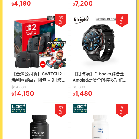
4,190
7,200
$
$
95
4
折
折
【台灣公司貨】SWITCH2 +
【限時購】E-books鋅合金
瑪利歐賽車同捆包 + 9H玻璃
Amoled高清全觸控多功能智
保護貼兩張 原廠一年保固
慧手錶 父親節好禮 禮物推薦
$14,880
$3,690
14,150
(V.22)
1,480
$
$
53
8
折
折