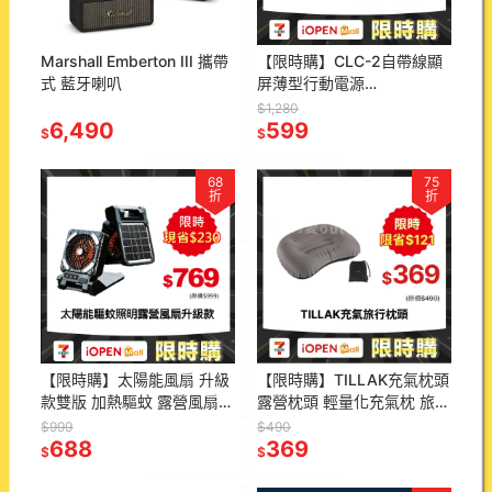
Marshall Emberton III 攜帶
【限時購】CLC-2自帶線顯
式 藍牙喇叭
屏薄型行動電源
20000mAh-QA-B002
$1,280
6,490
599
$
$
68
75
折
折
【限時購】太陽能風扇 升級
【限時購】TILLAK充氣枕頭
款雙版 加熱驅蚊 露營風扇
露營枕頭 輕量化充氣枕 旅行
太陽能 風扇 風扇燈 春夏爆
枕 TPU充氣枕 午睡枕 靠腰
$999
$490
款
688
枕
369
$
$