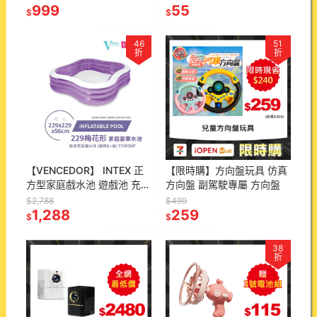
999
55
$
$
46
51
折
折
【VENCEDOR】 INTEX 正
【限時購】方向盤玩具 仿真
方型家庭戲水池 遊戲池 充氣
方向盤 副駕駛專屬 方向盤
泳池 家庭池 泳池 57495NP
$2,788
$499
現貨 滿499免運
1,288
259
$
$
38
折