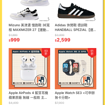
Mizuno 美津濃 慢跑鞋 3E寬
Adidas 休閒鞋 德訓鞋
楦 MAXIMIZER 27【運動世
HANDBALL SPEZIAL【運
界】K1GA250209/01/02
動世界】DB3021/BD7633
$1,880
$3,690
999
2,599
$
$
93
91
折
折
Apple AirPods 4 藍芽耳機
Apple Watch SE3 <可申辦
蘋果原廠 無線 一般款 主動
無卡分期>
降噪款 <可無卡分期>
$4,490
$7,900