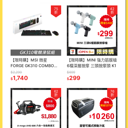
75
42
折
折
【限時購】MSI 微星
【限時購】MINI 強力筋膜槍
FORGE GK310 COMBO
6檔深層按摩 三頭按摩頭 K1
RED TC 機械鍵盤鍵鼠組
$2,290
$699
1,740
299
$
$
62
76
折
折