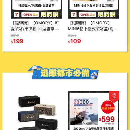
【限時購】【OMORY】可
【限時購】【OMORY】
愛製冰/果凍模-四連貓掌 貓
MINI6格下壓式製冰盒(附座)
咪肉球冰塊模具 矽膠製冰模
一鍵脫模 冰塊盒 製冰模具
$219
$250
果凍模 布丁模 DIY甜點模具
199
密封防異味 快速製冰神器
109
$
$
46
折