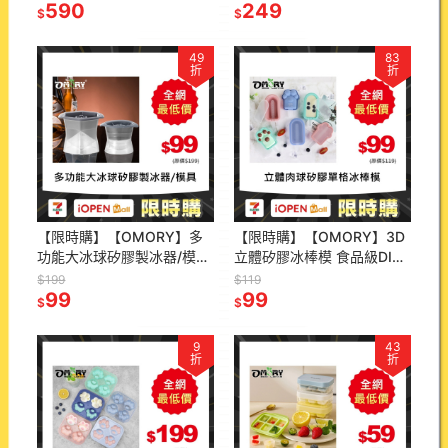
T恤 JAMES
590
套 女外套 運動外套 戶外防
249
$
$
曬
49
83
折
折
【限時購】【OMORY】多
【限時購】【OMORY】3D
功能大冰球矽膠製冰器/模具
立體矽膠冰棒模 食品級DIY
威士忌冰球模・圓形冰塊模
冰棒模具｜自製雪糕模具｜
$199
$119
具・調酒冰球神器・可重複
99
冰淇淋模｜可重複使用製冰
99
$
$
使用
盒
9
43
折
折