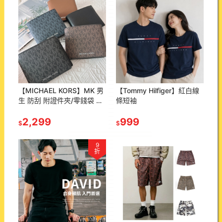
【MICHAEL KORS】MK 男
【Tommy Hilfiger】紅白線
生 防刮 附證件夾/零錢袋 短
條短袖
夾 皮夾 包包
2,299
999
$
$
9
折