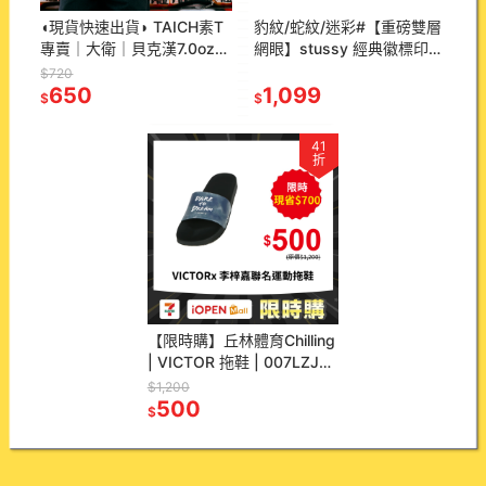
◖現貨快速出貨◗ TAICH素T
豹紋/蛇紋/迷彩#【重磅雙層
專賣｜大衛｜貝克漢7.0oz合
網眼】stussy 經典徽標印花
身剪裁健身包覆上胸短袖男
Logo 網眼寬松休閒短褲五
$720
T素色T恤(大尺碼/抗激凸)
650
分褲 男女同款
1,099
$
$
41
折
【限時購】丘林體育Chilling
| VICTOR 拖鞋 | 007LZJ
BC | 運動拖鞋 | 李梓嘉 聯名
$1,200
款
500
$