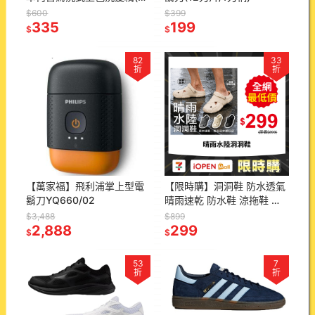
支黑、染髮劑)
$600
$399
335
199
$
$
82
33
折
折
【萬家福】飛利浦掌上型電
【限時購】洞洞鞋 防水透氣
鬍刀YQ660/02
晴雨速乾 防水鞋 涼拖鞋 涉
水鞋 沙灘鞋 厚底洞洞鞋 止
$3,488
$899
2,888
滑洞洞鞋 懶人鞋 拖鞋 涼鞋
299
$
$
53
7
折
折