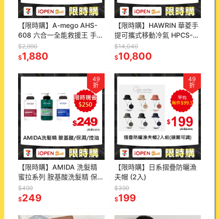
【限時購】A-mego AHS-
【限時購】HAWRIN 華菱手
608 六合一全能救援王 手提
提可攜式移動冷氣 HPCS-
式多功能機
110KA110T.車泊車宿 露營
$2,990
$14,040
1,880
冷氣 移動式空調 帳篷冷氣機
10,800
$
$
49
49
折
折
【限時購】AMIDA 洗髮精
【限時購】日系摺疊防曬漁
蜜拉系列 胺基酸洗髮精 保濕
夫帽 (2入)
洗髮精 控油洗髮精 1000ml
$499
$399
蜜拉洗髮精【風行小舖】
249
199
$
$