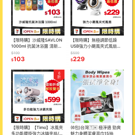
【限時購】沙威隆SAVLON
【限時購】無極調節低躁
1000ml 抗菌沐浴露 清新綠
USB強力小颶風夾式風扇
茶 沉靜松木 檸香馬鞭草 洋
FN06S(需USB供電 TypeC
$199
$599
甘菊 沐浴露
103
可立 壁掛 夾扇 7葉片 露營)
229
$
$
6
折
【限時購】【Timo】冰風夾
(6包)台灣🇹🇼 極淨適 勁爽
多功能腰掛強力冰鎮夾扇/冰
魅力身體潔膚濕巾15抽