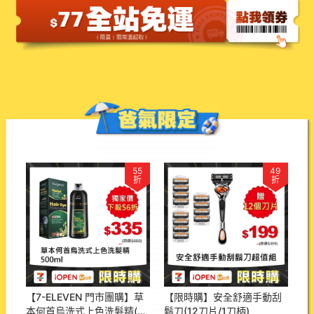
55
49
折
折
【7-ELEVEN 門市團購】草
【限時購】安全舒適手動刮
本何首烏洗式上色洗髮精(一
鬍刀(12刀片/1刀柄)