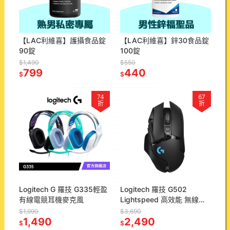
【LAC利維喜】護攝食品錠
【LAC利維喜】鋅30食品錠
90錠
100錠
$1,490
$550
799
440
$
$
74
67
折
折
Logitech G 羅技 G335輕盈
Logitech 羅技 G502
有線電競耳機麥克風
Lightspeed 高效能 無線電
競滑鼠
$1,990
$3,690
1,490
2,490
$
$