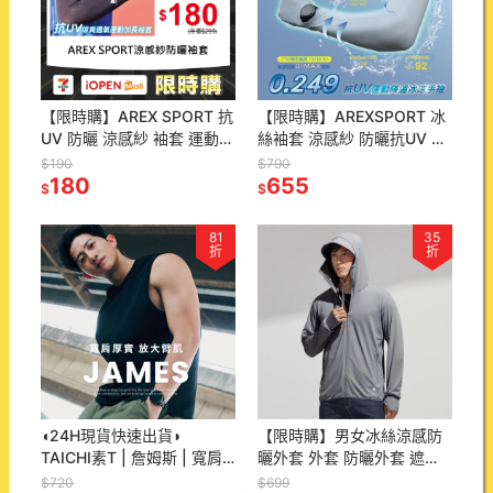
【限時購】AREX SPORT 抗
【限時購】AREXSPORT 冰
UV 防曬 涼感紗 袖套 運動袖
絲袖套 涼感紗 防曬抗UV 降
套 外送員 透氣 運動 台灣製
溫（隱藏式開口 ) TTRI涼感
$190
$790
AS-3464
180
檢測 冰絲
655
$
$
81
35
折
折
◖24H現貨快速出貨◗
【限時購】男女冰絲涼感防
TAICHI素T | 詹姆斯 | 寬肩
曬外套 外套 防曬外套 遮陽
背心 厚挺純棉 休閒健身男生
外套 連帽外套 情侶裝 男外
$720
$699