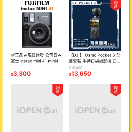
85
折
💯正品🔥現貨速發 公司貨🔥
【DJI】 Osmo Pocket 3 全
富士 instax mini 41 mini41
能套裝 手持口袋攝影機 口袋
拍立得相機 拍立得 禮物 贈
攝影機 運動相機 VLOG 全
$15,990
品 附發票
3,300
新 現貨
13,650
$
$
54
65
折
折