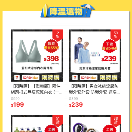
2
59
折
折
【限時購】【海麗娜】兩件
【限時購】男女冰絲涼感防
組前扣式無痕涼感內衣 (一
曬外套外套 防曬外套 遮陽
件無法接單，請以2的倍數
連帽外套 情侶裝 男外套 女
$990
$399
下單) 無鋼圈美背內衣【
199
外套 運動外套 風衣
239
$
$
B166】
51
38
折
折