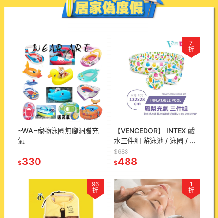
7
折
~WA~寵物泳圈無腳洞贈充
【VENCEDOR】 INTEX 戲
氣
水三件組 游泳池 / 泳圈 / 沙
灘球 59469NP 水上玩具 現
$688
330
貨 滿499免運
488
$
$
96
1
折
折