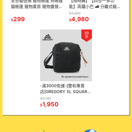
全台最低價 寵物帳篷 狗帳篷
【限時購】【四合一多功
貓帳篷 寵物產房 寵物露營帳
能】高鐵小巴 🚄 分離式寵物
篷 寵物窩 寵物籠 貓咪帳篷
推車（灰） 🐶🐱 超值特
$6,880
八角帳篷
299
惠，搶購中！
4,980
$
$
89
折
-滿3000免運-[雙和專賣
店]GREGORY 5L SQUARE
SHOULDER POUCH斜背
$2,180
包/GG155677
1,950
$