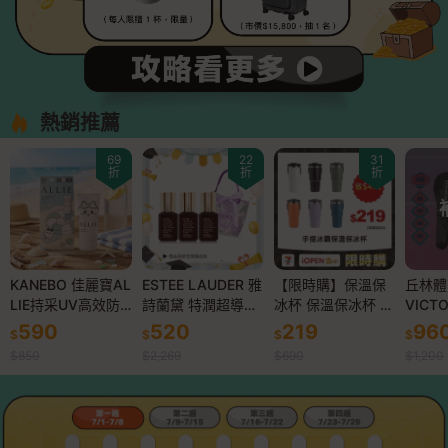
熱銷推薦
69
22
31
折
折
折
KANEBO 佳麗寶AL
ESTEE LAUDER 雅
【限時購】保溫保
丘林體育C
LIE持采UV高效防
詩蘭黛 特潤超導全
冰杯 保溫保冰杯 保
VICT
曬水凝乳EXP 聯名
方位修護露(7ml)X3
溫杯 冰壩杯 隨行杯
媽祖聯
590
520
219
96
$
$
$
$
款CK SPF50+ PA+
-送禮首選
手提環保杯 飲料杯
球拍 A
$850
$2,269
$690
$1,200
+++(90g)-公司貨
咖啡杯 304不鏽鋼
T 千
雙層真空