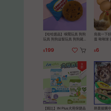
【哈哈選品】嗅聞玩具 狗狗
鳥我一下好
玩具 狗狗益智玩具 狗狗藏
蛋 啾啾球 
食玩具 寵物玩具韓國爆款寵
狗玩具 互
物玩具餅乾
發聲彈力球
199
6
$
$
訓練球
9
折
【姆比】IN Plus犬用保健品
熱賣搶購中|