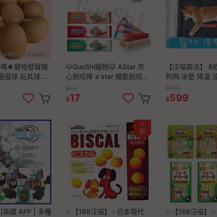
嗎🍀寵物發聲雞
🐶GuoShi寵物🐱 AStar 夾
【汪喵森活】 8
逼逼球 玩具球 貓
心耐咬棒 a star 機能耐咬棒
狗狗 冰墊 降溫 
動 發聲磨牙玩具
潔牙骨 潔牙棒 花生 牛奶薑
基 法鬥 柴犬 比
$40
$999
 耐啃咬磨牙玩具
黃 鮭魚蔓越蔓
腸 貴賓 西高地 
17
599
$
$
7
折
美國 AFP | 多種
✨【168汪喵】✨日本現代
✨【168汪喵】✨