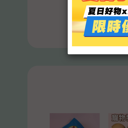
PETBER
木薯砂 ６包(
薯砂 結團
$1,680
粉塵 仿礦
1,199
$