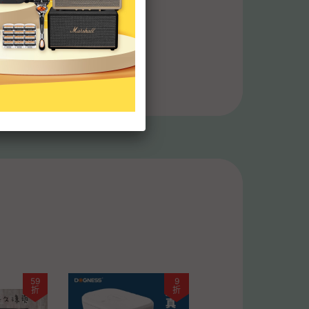
】草杯杯 貓
寵物用品 貓
 貓咪玩具
59
9
折
折