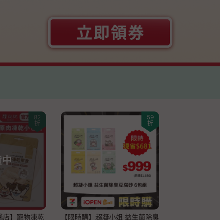
82
59
折
折
貨中
艦店】寵物凍乾
【限時購】超凝小姐 益生菌除臭