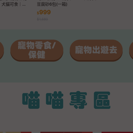
肉｜犬貓可食｜現
豆腐砂6包(一箱)
・高蛋白
999
$
$1,680