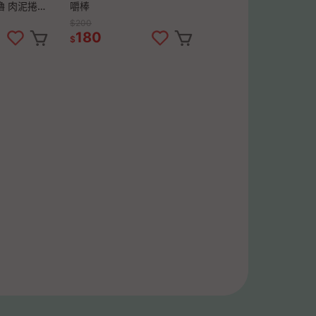
嚕 肉泥捲心
嚼棒
$200
180
$