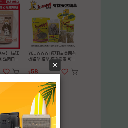
店】 貓咪
YEOWWW! 瘋狂貓 美國有
 雞肉口味
機貓草 貓草 貓咪最愛 可添
飯補水好幫
加在玩具上或貓抓板『林口
旗艦店』
58
$