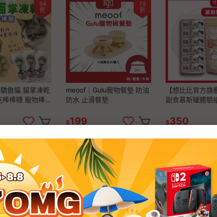
64
79
折
折
驕傲貓 貓掌凍乾
meoof｜Gulu寵物餐墊 防油
【想比比官方旗艦
乾棒棒糖 寵物棒
防水 止滑餐墊
副食慕斯罐體驗組
心 貓零食 貓凍乾
x 隨機凍乾｜拌
手｜全齡貓適用
199
350
$
$
71
折