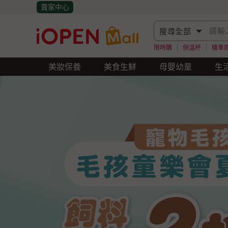
賣家中心
限時購
保溫杯
機車
美妝保養
美食生鮮
母嬰幼童
生