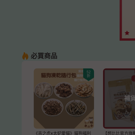
必買商品
52
折
補
《吉之虎x太妃愛貓》貓狗福利
【想比比官方旗