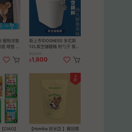
款 寵物涼墊
新上市!DOGNESS 多尼斯
涼感 睡墊 柯
12L真空儲糧桶 附勺子 智慧
熊 雪納瑞 臘
恆壓技術 超大容量 飼料桶
$2,000
寵物床
零食桶
1,800
$
9
折
【CIAO】
【Homiha 好米亞 】雞冠嚼