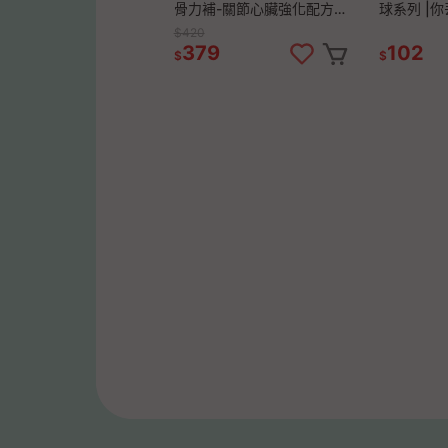
骨力補-關節心臟強化配方、
球系列 |你
高校活化益生菌 護眼晶草本
狗玩具 | 狗
$420
💚寵物保健 腸益菌 寵物關
寵物生活
379
102
$
$
節