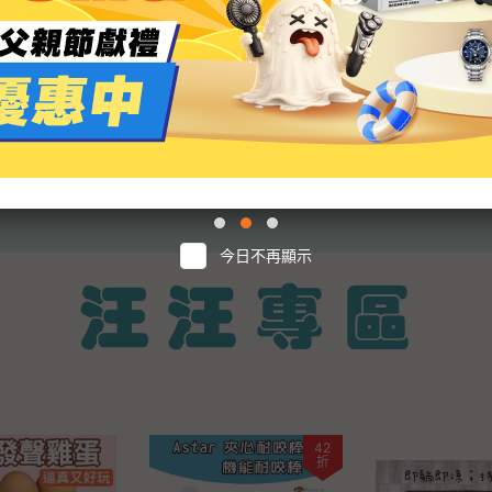
RY｜貓砂天使-天然
🔥【限時下殺】🔥BITE ME
【AFU寵物世界
1箱/15kg) 純木
咬一口 貓咪潔牙小餅乾 20g
零食 貓咪保健 
堅固 絕不黏底 低
咬一口貓脆餅 貓咪潔牙餅
咪狗狗 毛孩用品
砂
貓餅乾『林口旗艦店』
貓咪用品
11
60
$
$
今日不再顯示
42
折