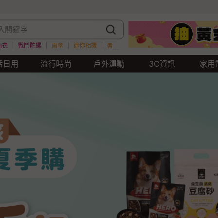
雨衣
戰鬥陀螺
雨傘
迷你相機
唇膏
餐券
瑜珈墊
水壺
雨衣
活日用
流行時尚
戶外運動
3C資訊
家用