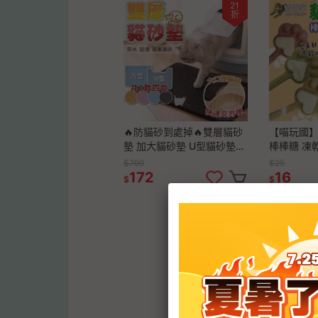
21
折
🔥防貓砂到處掉🔥雙層貓砂
【喵玩國】
墊 加大貓砂墊 U型貓砂墊
棒棒糖 凍
落砂墊 蜂巢漏砂墊 貓砂墊
棒糖 貓點
$799
$25
集貓砂墊 貓沙墊 雙層防水
172
16
$
$
貓砂