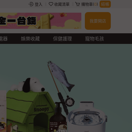
結帳
登入
收藏清單
購物車(
0
)
我要開店
衝鋒外套
玻璃杯
餐券
行動電源
吉伊卡哇
jellycat
蠟筆小新
電器
娛樂收藏
保健護理
寵物毛孩