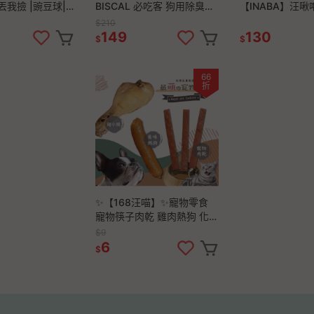
丟我撿 |豌豆球|
BISCAL 必吃客 狗用除臭餅
【INABA】汪啾
 | 犬玩具 | 翔帥
乾 170g/300g/900g 狗零
條8入 15g*8 【狗零食】 狗
$210
館
食 狗餅乾 除尿臭便臭
肉泥 寵物零食
149
130
$
$
66
折
✨【168汪喵】✨寵物零食
寵物筷子肉乾 雞肉熱狗 化
骨小翅腿 貓零食 狗零食 雞
$9
肉乾 厚肉條 台灣製造
6
$