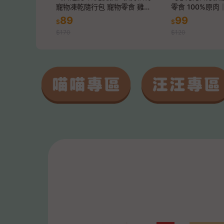
寵物凍乾隨行包 寵物零食 雞肉
零食 100%原
凍乾 雞肉鬆 寵物肉乾 雞胸肉凍
貨供應｜無添加
89
99
$
$
乾 骰子牛凍乾 丁香魚凍乾
$170
$120