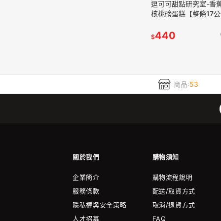
逗可可甜點研究室-香
核桃磅蛋糕【整條17
切片包裝請備註】
440
$
商品:
53
關於我們
購物須知
企業簡介
購物流程說明
服務條款
配送/取貨方式
隱私權與安全策略
取消/退貨方式
人才招募
FAQ