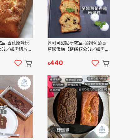
室-香蕉原味磅
逗可可甜點研究室-蘭姆葡萄香
公分／如需切片包
蕉磅蛋糕【整條17公分／如需切
片包裝請備註】
440
$