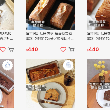
茶奶酥磅
逗可可甜點研究室-檸檬糖霜磅
逗可可甜點研究
如需切片包
蛋糕【整條17公分／如需切片包
蛋糕【整條17
裝請備註】
裝請備註】
440
440
$
$