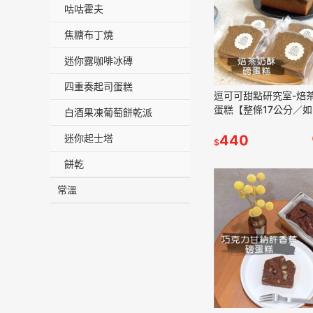
咕咕霍夫
焦糖布丁燒
迷你露咖啡冰磚
四重奏起司蛋糕
逗可可甜點研究室-焙
蛋糕【整條17公分／
白酒果凍葡萄餅乾派
裝請備註】
迷你起士塔
440
$
餅乾
常溫