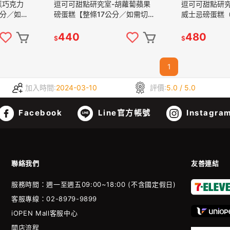
蕉巧克力
逗可可甜點研究室-胡蘿蔔蘋果
逗可可甜點研究
公分／如需
磅蛋糕【整條17公分／如需切片
威士忌磅蛋糕（
包裝請備註】
公分／如需切
440
480
$
$
1
加入時間:
2024-03-10
評價:
5.0 / 5.0
Facebook
Line官方帳號
Instagra
聯絡我們
友善連結
服務時間：週一至週五09:00~18:00 (不含國定假日)
客服專線：02-8979-9899
iOPEN Mall客服中心
開店流程