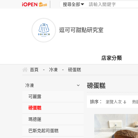
逗可可甜點研究室
店家分類
首頁
-
冷凍
-
磅蛋糕
磅蛋糕
冷凍
可麗露
排序：
瀏覽人次
熱
磅蛋糕
瑪德蓮
巴斯克起司蛋糕