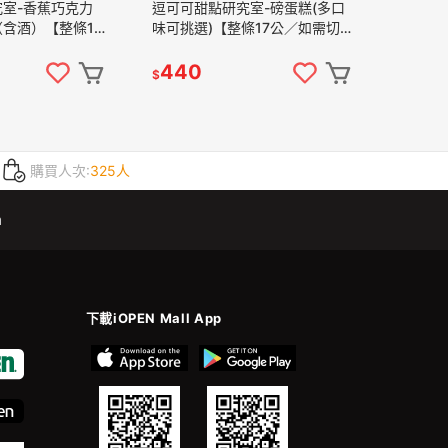
室-香蕉巧克力
逗可可甜點研究室-磅蛋糕(多口
含酒）【整條17
味可挑選)【整條17公／如需切
片包裝請備註】
片包裝請備註】
440
$
購買人次:
325人
m
下載iOPEN Mall App