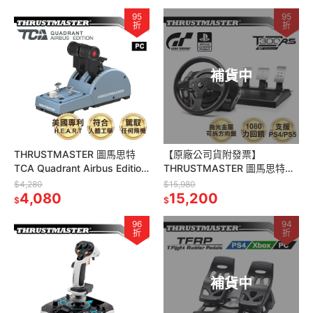
95
95
折
折
補貨中
THRUSTMASTER 圖馬思特
【原廠公司貨附發票】
TCA Quadrant Airbus Edition
THRUSTMASTER 圖馬思特
空中巴士 節流閥/油門
T300 RS GT特仕版 力回饋方
$4,280
$15,980
4,080
向盤金屬三踏板組
15,200
$
$
96
94
折
折
補貨中