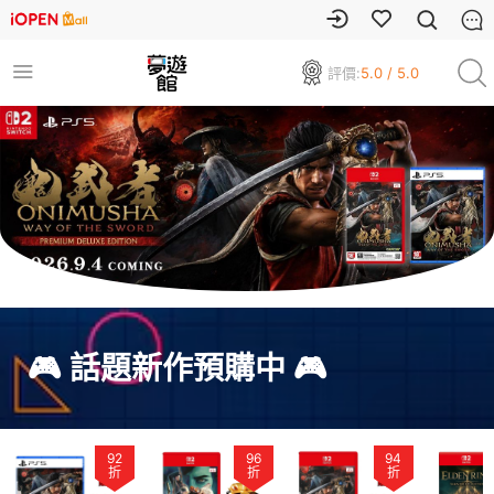
評價:
5.0 / 5.0
🎮 話題新作預購中 🎮
92
96
94
折
折
折