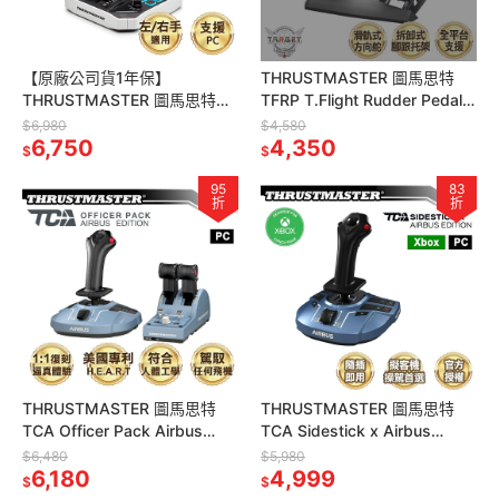
【原廠公司貨1年保】
THRUSTMASTER 圖馬思特
THRUSTMASTER 圖馬思特
TFRP T.Flight Rudder Pedals
Sol-R 1 Flightstick 飛行搖桿
專業飛行模擬 方向舵踏板
$6,980
$4,580
2960920
6,750
4,350
$
$
95
83
折
折
THRUSTMASTER 圖馬思特
THRUSTMASTER 圖馬思特
TCA Officer Pack Airbus
TCA Sidestick x Airbus
Edition 空中巴士飛行搖桿組
Edition 空中巴士飛行搖桿
$6,480
$5,980
6,180
4,999
$
$