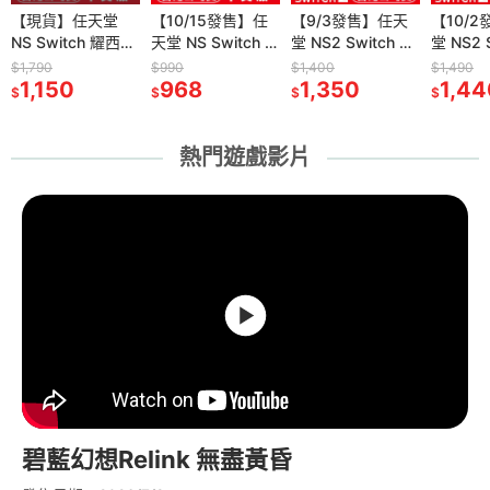
刷卡附發
【現貨】任天堂
【10/15發售】
【10/15發售】任
【9/24發售】PS5
【9/3發售】任天
【全新現貨】
【10/
【全新
Y PS5
NS Switch 耀西的
PS5 永恆傳奇
天堂 NS Switch 永
控制：共振
堂 NS2 Switch 2
DOBE PS Portal
堂 NS2 S
FANATE
tion5 Pro
手工世界 -中文版
Remastered-中文
恆傳奇
CONTROL
軌道雙子星
遙控遊玩機專用 手
P的謊言
Turismo
$1,790
$990
$990
$1,550
$1,400
$490
$1,490
$23,990
I-
78
[夢遊館] 同樂 家庭
1,150
版[夢遊館]雙面封
968
Remastered-中文
968
Resonant-中文版
1,510
Orbitals -中文版
1,350
提硬殼防護收納包
345
(Lies o
QR2 5
1,44
23,
$
$
$
$
$
$
$
$
01) 台灣公
遊戲
面設計
版[夢遊館]雙面封
[夢遊館]
[夢遊館] 雙人協力
(TP5-3552)[夢遊
[夢遊館]
版 直驅
面設計
合作遊戲
館]
踏板套
熱門遊戲影片
碧藍幻想Relink 無盡黃昏