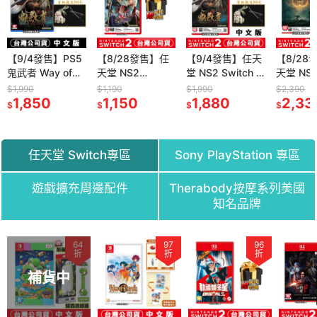
【9/4發售】PS5
【8/28發售】任
【9/4發售】任天
【8/28
鬼武者 Way of
天堂 NS2
堂 NS2 Switch 2
天堂 NS
the Sword -中文
Switch2 惡魔獵
鬼武者 Way of
Switch
$1,990
$1,190
$1,990
$2,390
版[夢遊館]
1,850
人 5 終極版-中文
1,150
the Sword -中文
1,880
法環 褪
2,33
$
$
$
$
版(鑰匙卡)[夢遊
版(鑰匙卡)
文版(鑰匙
館]鬼泣
遊館]黃
伊迪斯騎
任天堂 Switch專區
Sony PlayStation 專區
遊戲擴充周邊配件
Therabody按摩系列美國
知名品牌
64
97
97
97
96
7
折
折
折
折
折
折
補貨中