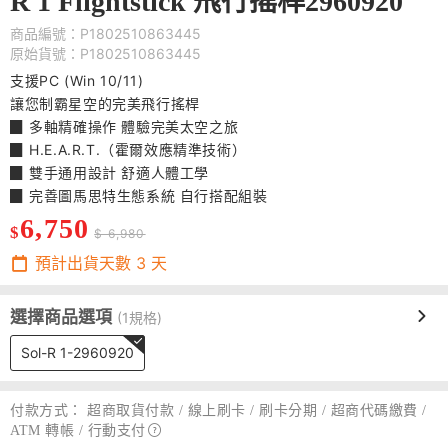
R 1 Flightstick 飛行搖桿2960920
商品編號：P1802510863445
原始貨號：P1802510863445
支援PC (Win 10/11)
讓您制霸星空的完美飛行搖桿
▉ 多軸精確操作 體驗完美太空之旅
▉ H.E.A.R.T.（霍爾效應精準技術）
▉ 雙手通用設計 舒適人體工學
▉ 完善圖馬思特生態系統 自行搭配組裝
6,750
$
$ 6,980
預計出貨天數
3
天
選擇商品選項
(1規格)
Sol-R 1-2960920
付款方式：
超商取貨付款 / 線上刷卡 / 刷卡分期 / 超商代碼繳費 /
ATM 轉帳 /
行動支付