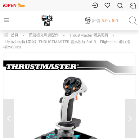
評價:
5.0 / 5.0
首頁
-
遊戲擴充周邊配件
-
ThrustMaster 圖馬思特
-
【原廠公司貨1年保】THRUSTMASTER 圖馬思特 Sol-R 1 Flightstick 飛行搖
桿2960920