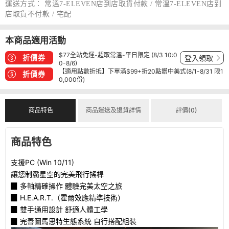
運送方式：
常溫7-ELEVEN店到店取貨付款 / 常溫7-ELEVEN店到
店取貨不付款 / 宅配
本商品適用活動
$77全站免運-超取常溫-平日限定 (8/3 10:0
折價券
登入領取
0-8/6)
【適用點數折抵】下單滿$99+折20點贈中美式(8/1-8/31 限1
折價券
0,000份)
商品特色
商品運送及退貨詳情
評價(0)
商品特色
支援PC (Win 10/11)
讓您制霸星空的完美飛行搖桿
▉ 多軸精確操作 體驗完美太空之旅
▉ H.E.A.R.T.（霍爾效應精準技術）
▉ 雙手通用設計 舒適人體工學
▉ 完善圖馬思特生態系統 自行搭配組裝