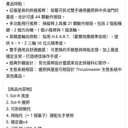
產品特點：
• 征服星辰的終極搖桿： 搭載可拆式雙手通用握把與中央油門的
基座，合計可達 44 顆動作按鈕。
• 多功能飛行搖桿： 操縱桿上具備 21 顆動作按鈕，包括 2 個扳機
鍵、2 個方向帽、1 個小搖桿與 1 個滾輪。
• 高精度軸向控制： 採用 H.E.A.R.T.（霍爾效應精準技術），提
供 X、Y、Z 三軸 16 位元精準度。
• 雙手適用且舒適握感： 可更換的手腕墊與拇指支撐，加上基座
穩定支架，打造絕佳操作手感。
• 經典外觀設計： 背光搖桿設計靈感來自史詩級科幻鉅作。
• 生態系統相容： 握把與基座可相容於 Thrustmaster 生態系統中
其他產品。
【商品內容物】
1. Sol-R 底座
2. Sol-R 握把
3. 可拆卸腕托
4. 拇指托（+ 1 個蓋子）適配左手使用
5. 穩定器x4