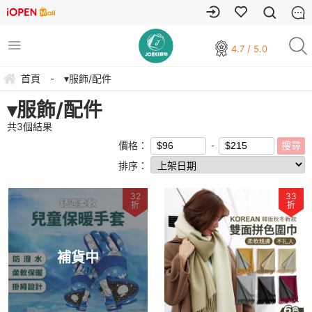
4.7 / 5.0
首頁
-
▾服飾/配件
▾服飾/配件
共
3
個結果
價格：
排序：
32
33
折
折
補貨中