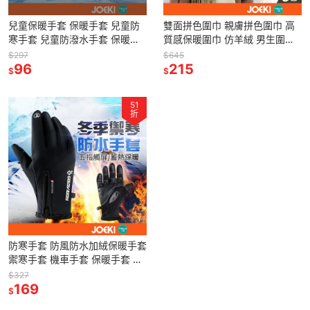
兒童保暖手套 保暖手套 兒童防
雙面拼色圍巾 親膚拼色圍巾 高
寒手套 兒童防潑水手套 保暖兒
質感保暖圍巾 仿羊絨 男生圍巾
童手套 兒童防風防潑水手套 兒
女生圍巾 圍脖 披肩【PJ0066】
$297
$645
童禦寒手套【YY0029】
96
215
$
$
51
折
防寒手套 防風防水加絨保暖手套
禦寒手套 機車手套 保暖手套 防
風手套 觸控手套 防水手套 騎士
$327
手套【PJ0036】
169
$