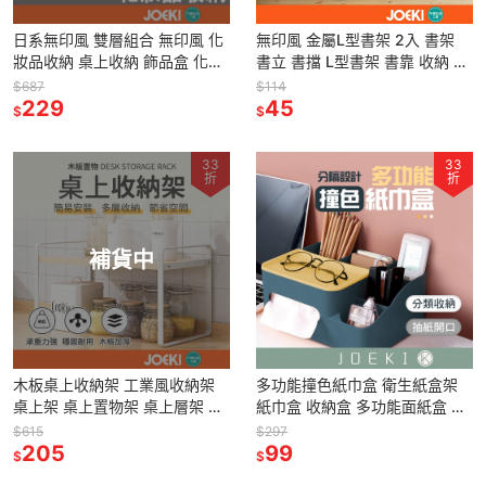
日系無印風 雙層組合 無印風 化
無印風 金屬L型書架 2入 書架
妝品收納 桌上收納 飾品盒 化妝
書立 書擋 L型書架 書靠 收納 桌
盒 彩妝盒 收納盒 置物盒
上書架 活動書架 桌上收納
$687
$114
【SN0125】
229
WJ0055
45
$
$
33
33
折
折
補貨中
木板桌上收納架 工業風收納架
多功能撞色紙巾盒 衛生紙盒架
桌上架 桌上置物架 桌上層架 文
紙巾盒 收納盒 多功能面紙盒 桌
具架 桌面收納架 桌上收納 木頭
上收納 簡約 質感 收納盒 置物盒
$615
$297
收納架【SN0308】
205
【JJ0144】
99
$
$