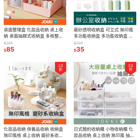
桌面整理盒 化妝品收納 桌上收
磨砂透明收納盒 可立式 無印風
納 桌面抽屜式收納盒 多格整理
多功能收納盒 多功能收納盒 圓
盒 透明抽屜【SN0182】
筒 四格 磨砂 透明 桌上收納 筆
$255
$105
85
筒 美妝【SN0109】
35
$
$
33
33
折
折
化妝品收納 保養品收納 收納盒
日式簡約收納櫃 小物收納櫃 化
無印風格 桌上收納 磨砂系收納
妝品收納 桌上收納 無印風 抽屜