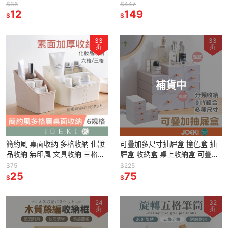
無印風 收納 文具收納
收納盒 多格整理盒 透明抽屜式
$36
$447
【SN0089】
12
抽屜盒【SN0092】
149
$
$
33
33
折
折
補貨中
簡約風 桌面收納 多格收納 化妝
可疊加多尺寸抽屜盒 撞色盒 抽
品收納 無印風 文具收納 三格收
屜盒 收納盒 桌上收納盒 可疊加
納盒 四格 收納盒 家居收納 桌上
組合式 置物盒 北歐風 馬卡龍色
$75
$225
收納【SN0099】
25
收納盒【SN0287】
75
$
$
24
32
折
折