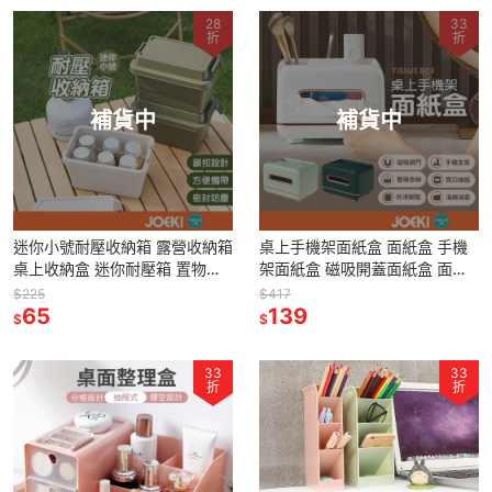
28
33
折
折
補貨中
補貨中
迷你小號耐壓收納箱 露營收納箱
桌上手機架面紙盒 面紙盒 手機
桌上收納盒 迷你耐壓箱 置物箱
架面紙盒 磁吸開蓋面紙盒 面紙
醫藥箱 玩具箱 化妝箱 小物收納
收納 衛生紙盒 桌上收納盒 紙巾
$225
$417
箱【SN0301】
65
盒 置物盒【JJ0605】
139
$
$
33
33
折
折