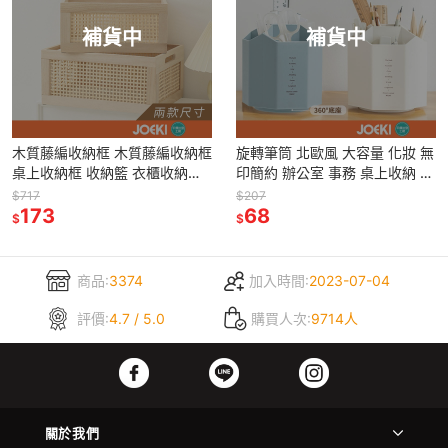
補貨中
補貨中
木質藤編收納框 木質藤編收納框
旋轉筆筒 北歐風 大容量 化妝 無
桌上收納框 收納籃 衣櫃收納籃
印簡約 辦公室 事務 桌上收納 文
編織收納框 雜物收納框 藤編收
具收納【WJ0117】
$717
$207
納籃【SN0292】
173
68
$
$
商品:
3374
加入時間:
2023-07-04
評價:
4.7 / 5.0
購買人次:
9714人
關於我們