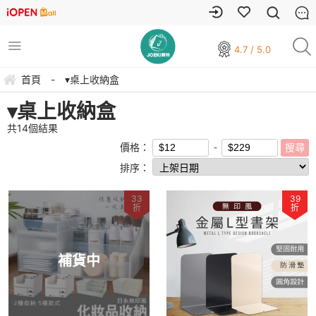
4.7 / 5.0
首頁
-
▾桌上收納盒
▾桌上收納盒
共
14
個結果
價格：
排序：
33
39
折
折
補貨中