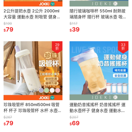
2公升提把水壺 2公升 2000ml
隨行玻璃咖啡杯 550ml 耐熱玻
大容量 運動水壺 附吸管 健身用
璃隨身杯 隨行杯 玻璃水壺 吸管
附提把 外出攜帶【CC0312】
水杯 隨手杯 外帶杯 手提杯 環保
$199
$117
79
杯【CC0478】
39
$
$
29
33
折
折
珍珠吸管杯 850ml500ml 吸管
運動奶昔搖搖杯 奶昔搖搖杯 運
杯 杯子 珍珠吸管杯 水杯 水壺
動水壺杯子 健身水壺 運動水壺
粗吸管水杯 吸管杯 大象杯 隨行
高蛋白 營養品 健身 乳清 專用杯
$267
$207
杯 CC0454
79
【CC0143】
69
$
$