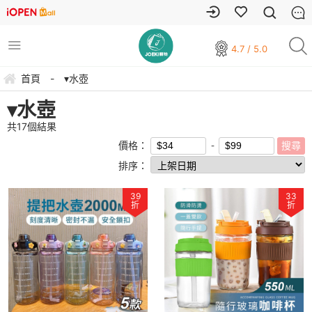
4.7 / 5.0
首頁
-
▾水壺
▾水壺
共
17
個結果
價格：
排序：
39
33
折
折