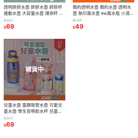
透明胖胖水壺 胖胖水壺 胖胖杯
簡約透明水壺 簡約水壺 透明水
運動水壺 大容量水壺 環保杯 茶
壺 無印風水壺 ins風水瓶 小清新
杯 大肚杯 水壺 水杯
水杯 水瓶【CC0380】
$237
$135
【CC0379】
69
49
$
$
33
折
補貨中
兒童水壺 童趣吸管水壺 可愛兒
童水壺 學生背帶飲水杯 兒童水
杯 彈跳水壺【CC0234、
$207
CC0237】
69
$