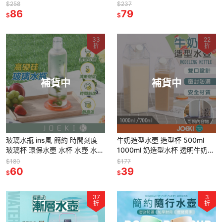
容量瓶 澆花壺 園藝工具 洗車工
水壺 簡約水瓶 便攜水瓶 水壺 水
$258
$237
具【JJ0529】
86
杯【CC0450】
79
$
$
33
22
折
折
補貨中
補貨中
玻璃水瓶 ins風 簡約 時間刻度
牛奶造型水壺 造型杯 500ml
玻璃杯 環保水壺 水杯 水壺 水瓶
1000ml 奶造型水杯 透明牛奶杯
隨行杯 透明水壺【CC0361】
水壺 透明水壺 造型水壺
$180
$177
60
【CC0313】
39
$
$
37
3
折
折