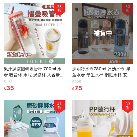
28
33
折
折
補貨中
果汁過濾摺疊吸管杯 700ml 水
透明冷水壺780ml 運動水壺 彈
壺 吸管杯 水瓶 過濾杯 大容量
蓋水壺 學生水杯 網紅水杯 安全
果汁杯 茶隔杯 自帶吸管
水杯 健身水杯 隨手杯 韓式水杯
$123
$225
【CC0300】
35
【CC0452】
75
$
$
41
33
折
折