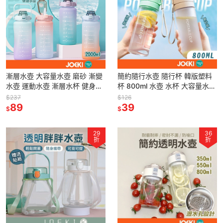
漸層水壺 大容量水壺 磨砂 漸變
簡約隨行水壺 隨行杯 韓版塑料
水壺 運動水壺 漸層水杯 健身水
杯 800ml 水壺 水杯 大容量水杯
壺 彈蓋水壺【CC0232】
透明水杯 磨砂水壺 隨行水壺
$237
$126
89
【CC0453】
39
$
$
29
36
折
折