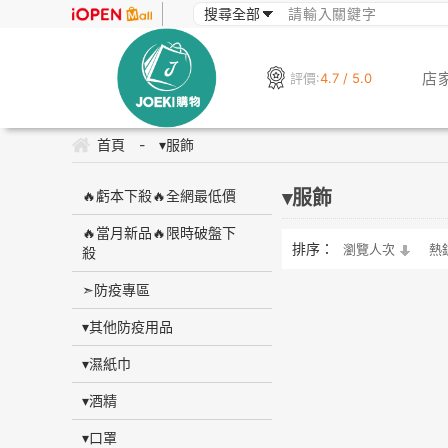
店
評價:
4.7 / 5.0
首頁
-
▾服飾
▾服飾
🔥虧本下殺🔥全網最低價
🔥當月新品🔥限時破盤下
排序：
瀏覽人次
熱
殺
➣防疫專區
▾其他防疫用品
▾濕紙巾
▾酒精
▾口罩