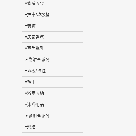
▾修補五金
▾推車/垃圾桶
▾裝飾
▾居家香氛
▾室內拖鞋
➣衛浴全系列
▾地板/拖鞋
▾毛巾
▾浴室收納
▾沐浴用品
➣餐廚全系列
▾烘焙