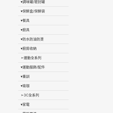
▾調味罐/密封罐
▾保鮮盒/保鮮袋
▾餐具
▾廚具
▾防水防油防燙
▾廚房收納
➣運動全系列
▾運動服飾/配件
▾重訓
▾瑜珈
➣3C全系列
▾家電