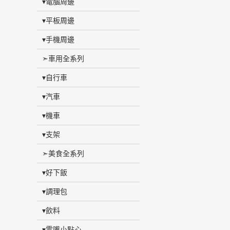
▾電腦周邊
▾平板周邊
▾手機周邊
➣車用全系列
▾自行車
▾汽車
▾機車
▾支架
➣美食全系列
▾好下飯
▾調理包
▾飲料
▾零嘴小點心