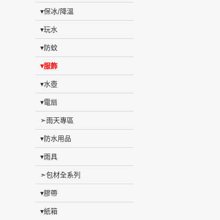
▾保冰/降溫
▾玩水
▾防蚊
▾服飾
▾水壺
▾電扇
➣雨天專區
▾防水用品
▾雨具
➣包材全系列
▾膠帶
▾紙箱