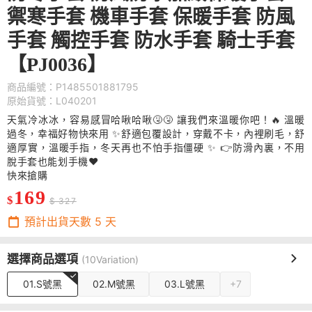
禦寒手套 機車手套 保暖手套 防風
手套 觸控手套 防水手套 騎士手套
【PJ0036】
商品編號：P1485501881795
原始貨號：L040201
天氣冷冰冰，容易感冒哈啾哈啾🤧🤧 讓我們來溫暖你吧！🔥 溫暖
過冬，幸福好物快來用 ✨舒適包覆設計，穿戴不卡，內裡刷毛，舒
適厚實，溫暖手指，冬天再也不怕手指僵硬 ✨ 👉防滑內裏，不用
脫手套也能划手機❤️
快來搶購
169
$
$ 327
預計出貨天數
5
天
選擇商品選項
(10Variation)
01.S號黑
02.M號黑
03.L號黑
+7