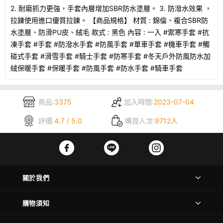
2. 耐磨抓力更強，手套內層增加SBR防水塗層。 3. 防潑水效果 ，
拉鍊使用進口優質拉鍊。 【商品規格】 材質 : 錦倫、複合SBR防
水塗層、防滑PU皮、絨毛 款式 : 黑色 內容 : 一入 #禦寒手套 #抗
凍手套 #手套 #防潑水手套 #防風手套 #單車手套 #機車手套 #觸
碰式手套 #滑雪手套 #騎士手套 #防寒手套 #冬天戶外防風防水加
絨保暖手套 #保暖手套 #防風手套 #防水手套 #騎車手套
商品:
3375
加入時間:
2023-07-04
評價:
4.7 / 5.0
購買人次:
9712人
關於我們
購物須知