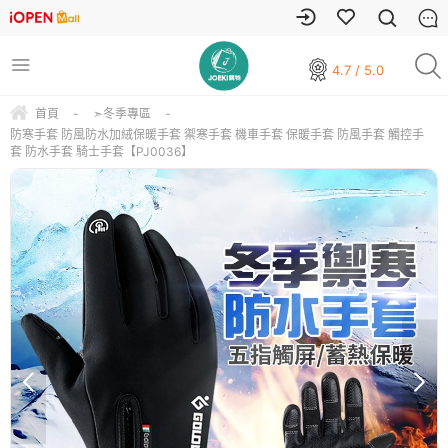
4.7 / 5.0
首頁
-
➣冬季專區
-
防寒手套 防風防水加絨保暖手套 禦寒手套 機車手套 保暖手套 防風手套 觸控手
套 防水手套 騎士手套【PJ0036】