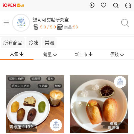
逗可可甜點研究室
5.0 / 5.0
商品:
53
所有商品
冷凍
常溫
人氣
銷量
新上市
價錢