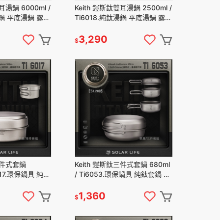
耳湯鍋 6000ml /
Keith 鎧斯鈦雙耳湯鍋 2500ml /
湯鍋 平底湯鍋 露營
Ti6018.純鈦湯鍋 平底湯鍋 露營
鍋 戶外野炊鈦餐
雙耳鍋 鈦燉湯鍋 戶外野炊鈦餐
具
3,290
$
兩件式套鍋
Keith 鎧斯鈦三件式套鍋 680ml
6017.環保鍋具 純鈦
/ Ti6053.環保鍋具 純鈦套鍋 露
鍋 輕量化餐具 登
營折疊鍋 輕量化餐具 登山三件
套鍋
1,360
$