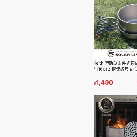
Keith 鎧斯鈦兩件式套鍋
/ Ti6012.環保鍋具 
營折疊鍋 輕量化餐具 
套鍋
1,490
$