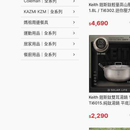
Coleman｜全系列
Keith 鎧斯鈦輕量高
1.8L / Ti6302.迷你
KAZMI KZM｜全系列
鍋具 熬湯煮飯野炊 戶
量登山鍋
媽祖周邊餐具
4,690
$
運動用品｜全系列
居家用品｜全系列
餐廚用品｜全系列
Keith 鎧斯鈦雙耳湯鍋 1
Ti6015.純鈦湯鍋 平
雙耳鍋 鈦燉湯鍋 煎煮
2,290
$