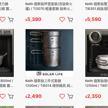
山壓力鍋
Keith 鎧斯鈦杯壺套裝(含鈦柴火
Keith 鎧斯鈦雙
壓力鍋 露營
爐) / Ti3070.輕量套鍋 鈦柴火爐
Ti8301.純鈦
外煮食 輕
鈦水壺 純鈦杯子 登山露營 鈦杯
雙耳鍋 鈦燉湯
柴爐
具
5,390
5,590
$
$
800ml /
Keith 鎧斯鈦三件式套鍋
Keith 鎧斯鈦
底湯鍋 露營
1200ml / Ti6014.環保鍋具 純鈦
1250ml / Ti
一體鍋
套鍋 露營折疊鍋 輕量化餐具 登
套鍋 露營折疊
山三件套鍋
山兩件套鍋
2,490
2,350
$
$