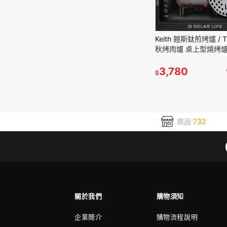
Keith 鎧斯鈦煎烤爐 / T
秋烤肉爐 桌上型燒烤爐
木碳爐野炊爐 鈦焚火
3,780
$
商品:
732
關於我們
購物須知
企業簡介
購物流程說明