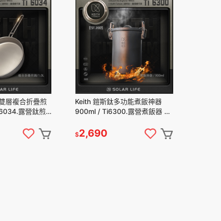
鈦鋁雙層複合折疊煎
Keith 鎧斯鈦多功能煮飯神器
Ti6034.露營鈦煎
900ml / Ti6300.露營煮飯器 登
鍋 無塗層平底鍋
山飯鍋 純鈦野炊鍋 戶外煮飯鍋
蒸飯器
2,690
$