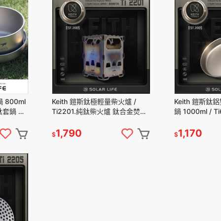
 800ml
Keith 鎧斯鈦極輕量柴火爐 /
Keith 鎧斯
純鈦套鍋 露
Ti2201.純鈦柴火爐 鈦合金焚火
鍋 1000ml / 
登山兩件
台 卡片式柴爐 戶外露營火爐 折
盤 輕量鈦炒菜
疊烤肉爐
摺疊單柄鍋
1,790
1,170
$
$